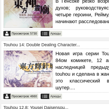
В Генсокё резко воз
духов; руководству
четыре героини, Рейму
начинают расследовани
Просмотров: 5730
Аркады
Touhou 14: Double Dealing Character...
Новая игра серии To
84ом комикете, 12 а
наследницей предыд
touhou и сделана в жан
это классический в
шутер.
...
Просмотров: 4660
Аркады
Touhou 12.8: Yousei Daisensou...