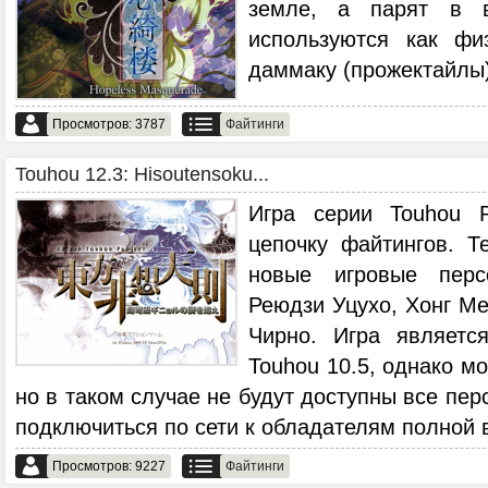
земле, а парят в в
используются как фи
даммаку (прожектайлы)
Просмотров: 3787
Файтинги
Touhou 12.3: Hisoutensoku...
Игра серии Touhou P
цепочку файтингов. Т
новые игровые перс
Реюдзи Уцухо, Хонг М
Чирно. Игра являетс
Touhou 10.5, однако мо
но в таком случае не будут доступны все пер
подключиться по сети к обладателям полной 
Просмотров: 9227
Файтинги