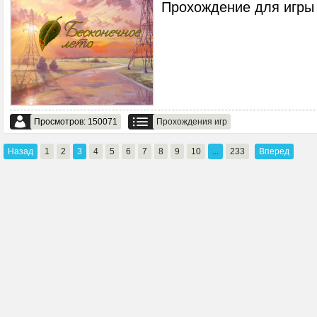
Прохождение для игры 
Просмотров: 150071
Прохождения игр
Назад
1
2
3
4
5
6
7
8
9
10
...
233
Вперед