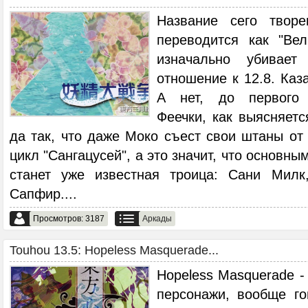
Название сего твор
переводится как "Ве
изначально убивает
отношение к 12.8. Каз
А нет, до первого 
Феечки, как выясняетс
да так, что даже Моко съест свои штаны от 
цикл "Сангацусей", а это значит, что основн
станет уже известная троица: Сани Мил
Сапфир.
...
Просмотров: 3187
Аркады
Touhou 13.5: Hopeless Masquerade...
Hopeless Masquerade -
персонажи, вообще го