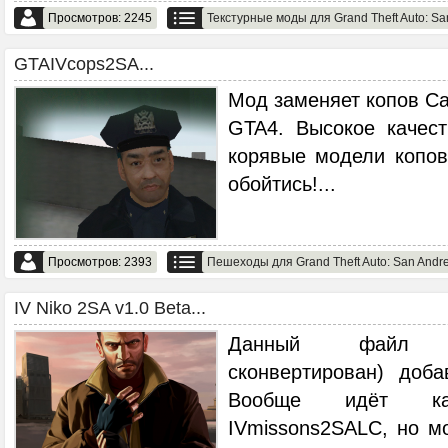
Просмотров: 2245
Текстурные моды для Grand Theft Auto: Sa
GTAIVcops2SA...
Мод заменяет копов Са
GTA4. Высокое качес
корявые модели копов
обойтись!
...
Просмотров: 2393
Пешеходы для Grand Theft Auto: San Andr
IV Niko 2SA v1.0 Beta...
Данный файл (
сконвертирован) доб
Вообще идёт к
IVmissons2SALC, но м