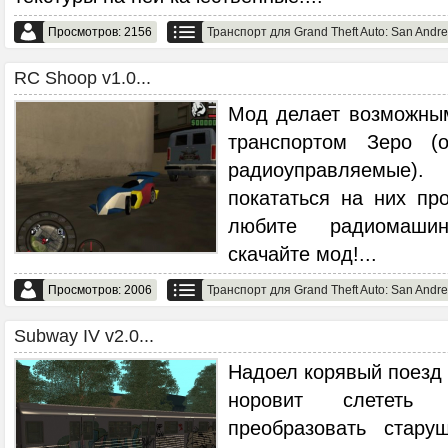
Просмотров: 2156
Транспорт для Grand Theft Auto: San Andr
RC Shoop v1.0...
Мод делает возможны
транспортом Зеро (
радиоуправляемые
покататься на них пр
любите радиомаши
скачайте мод!
...
Просмотров: 2006
Транспорт для Grand Theft Auto: San Andr
Subway IV v2.0...
Надоел корявый поезд 
норовит слететь
преобразовать стар