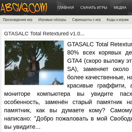
ГЛАВНАЯ
СКАЧАТЬ ИГРЫ
МЕДИА
Прохождения игр
Игровые обзоры
Скриншоты с игр
Коды к играм
GTASALC Total Retextured v1.0...
GTASALC Total Retextu
80% всех корявых де
GTA4 (скоро выложу э
SA), заменяет около
более качественные, н
красивые граффити, 
мониторе компьютера вы увидите пас
особенность, заменён старый памятник н
памятник, как вы думаете кому? Самому
написано: "Добро пожаловать в мой Свободн
вы увидите
...