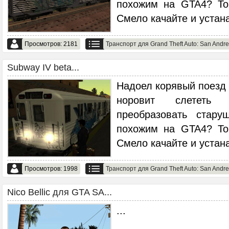
похожим на GTA4? То
Смело качайте и устан
Просмотров: 2181
Транспорт для Grand Theft Auto: San Andr
Subway IV beta...
Надоел корявый поезд 
норовит слететь
преобразовать стар
похожим на GTA4? То
Смело качайте и устан
Просмотров: 1998
Транспорт для Grand Theft Auto: San Andr
Nico Bellic для GTA SA...
...