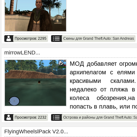
Просмотров: 2295
Скины для Grand Theft Auto: San Andreas
mirrowLEND...
МОД добавляет огром
архипелагом с елями
красивыми скалами
недалеко от пляжа в
колеса обозрения,
попасть в плавь, или п
Просмотров: 2232
Острова и районы для Grand Theft Auto: S
FlyingWheelslPack V2.0...