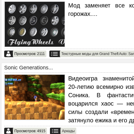
Мод заменяет все к
горожах.
...
Просмотров: 2111
Текстурные моды для Grand Theft Auto: Sa
Sonic Generations...
Видеоигра знаменито
20-летию всемирно из
Соника. В фантаст
воцарился хаос — не
силы создали «време
затянуло ежика и его д
Просмотров: 4915
Аркады