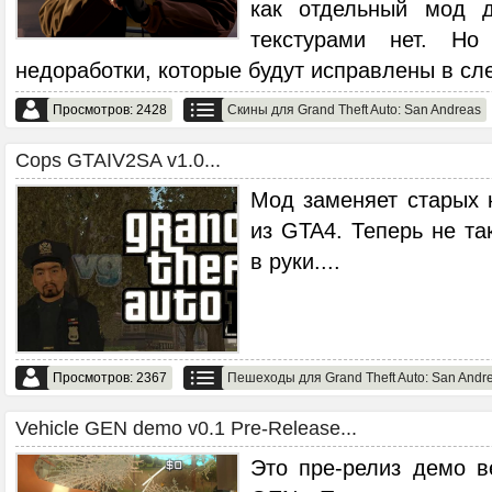
как отдельный мод 
текстурами нет. Но
недоработки, которые будут исправлены в с
Просмотров: 2428
Скины для Grand Theft Auto: San Andreas
Сops GTAIV2SA v1.0...
Мод заменяет старых 
из GTA4. Теперь не та
в руки.
...
Просмотров: 2367
Пешеходы для Grand Theft Auto: San Andr
Vehicle GEN demo v0.1 Pre-Release...
Это пре-релиз демо в