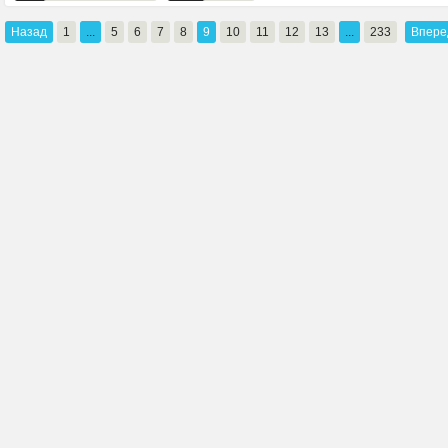
Назад
1
...
5
6
7
8
9
10
11
12
13
...
233
Впере