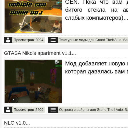
GEN. Пока что вам 
битого стекла на а
слабых компьютеров).
.
Просмотров: 2094
Текстурные моды для Grand Theft Auto: Sa
GTASA Niko's apartment v1.1...
Мод добавляет новую 
которая давалась вам 
Просмотров: 2409
Острова и районы для Grand Theft Auto: S
NLO v1.0...