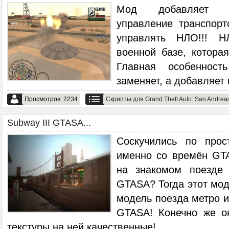
Мод добавляет н
управление транспор
управлять НЛО!!! 
военной базе, котора
Главная особеннос
заменяет, а добавляет
Просмотров: 2234
Скрипты для Grand Theft Auto: San Andrea
Subway III GTASA...
Соскучились по прост
именно со времён GTA
на знакомом поезде
GTASA? Тогда этот мод
модель поезда метро и
GTASA! Конечно же о
текстуры на ней качественные!
...