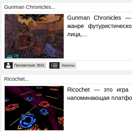
Gunman Chronicles...
Gunman Chronicles —
жанре футуристическ
лица,
...
Просмотров: 3641
Экшены
Ricochet...
Ricochet — это игра
напоминающая платфор