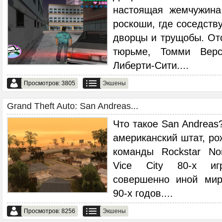
настоящая жемчужина
роскоши, где соседств
дворцы и трущобы. От
тюрьме, Томми Верс
Либерти-Cити.
...
Просмотров: 3805
Экшены
Grand Theft Auto: San Andreas...
Что такое San Andreas
американский штат, р
команды Rockstar No
Vice City 80-x иг
совершенно иной мир
90-х годов.
...
Просмотров: 8256
Экшены