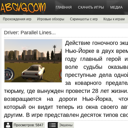
ГЛАВНАЯ
СКАЧАТЬ ИГРЫ
МЕДИА
Прохождения игр
Игровые обзоры
Скриншоты с игр
Коды к играм
Driver: Parallel Lines...
Действие гоночного эк
Нью-Йорке в двух вре
году главный герой 
воле судьбы оказыв
преступные дела одно
за коварного предат
тюрьму, где вынужден провести 28 лет жизни
возвращается на дороги Нью-Йорка, что
который он видит теперь из окна своего ав
другим. В игре представлен десяток типов с
Просмотров: 5847
Экшены