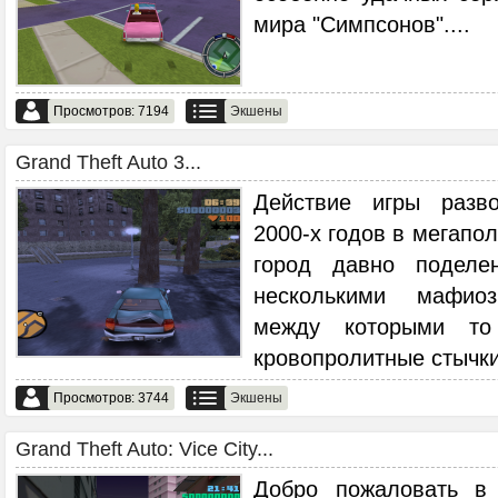
мира "Симпсонов".
...
Просмотров: 7194
Экшены
Grand Theft Auto 3...
Действие игры разв
2000-х годов в мегапо
город давно подел
несколькими мафиоз
между которыми то
кровопролитные стычки
Просмотров: 3744
Экшены
Grand Theft Auto: Vice City...
Добро пожаловать в