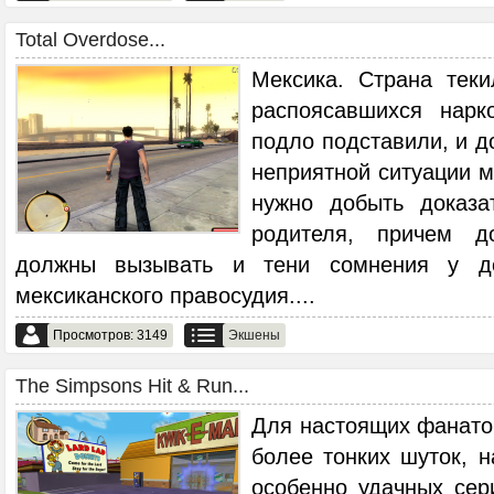
Total Overdose...
Мексика. Страна тек
распоясавшихся нарк
подло подставили, и д
неприятной ситуации м
нужно добыть доказа
родителя, причем д
должны вызывать и тени сомнения у до
мексиканского правосудия.
...
Просмотров: 3149
Экшены
The Simpsons Hit & Run...
Для настоящих фанато
более тонких шуток, 
особенно удачных сер