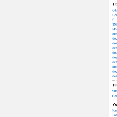
Н
GTA
Bor
Che
35h
Mox
dea
dea
dea
dea
dea
dea
dea
dea
dea
dea
И
Чи
Hal
О
Tom
Gar