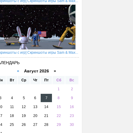
криншоты с игр] Скриншоты игры Sam & Max...
криншоты с игр] Скриншоты игры Sam & Max...
АЛЕНДАРЬ
«
Август 2026 »
Пн
Вт
Ср
Чт
Пт
Сб
Вс
1
2
3
4
5
6
7
8
9
10
11
12
13
14
15
16
17
18
19
20
21
22
23
24
25
26
27
28
29
30