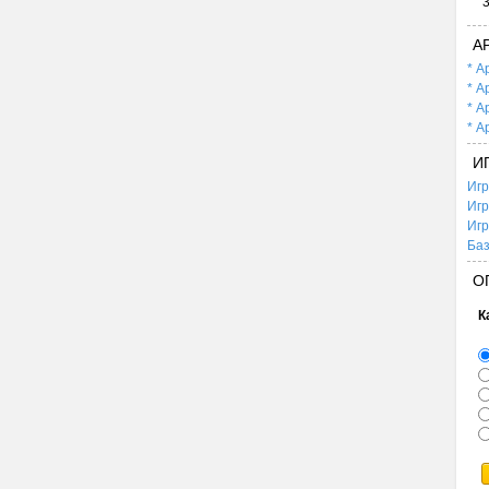
А
* А
* А
* А
* А
И
Игр
Игр
Игр
Баз
О
К