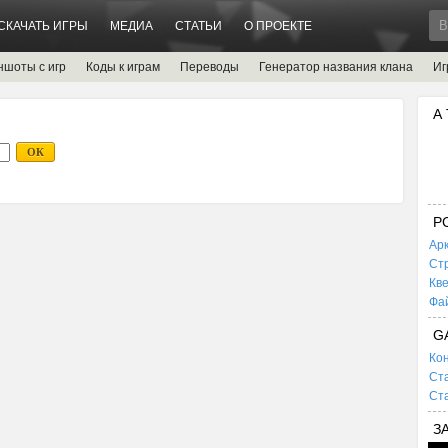
СКАЧАТЬ ИГРЫ
МЕДИА
СТАТЬИ
О ПРОЕКТЕ
ншоты с игр
Коды к играм
Переводы
Генератор названия клана
Иг
А
P
Ар
Ст
Кв
Фа
G
Кон
Ста
Ста
З