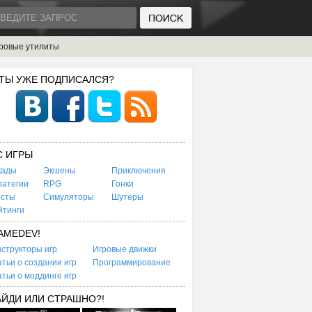
ровые утилиты
 ТЫ УЖЕ ПОДПИСАЛСЯ?
C ИГРЫ
кады
Экшены
Приключения
ратегии
RPG
Гонки
есты
Симуляторы
Шутеры
йтинги
AMEDEV!
структоры игр
Игровые движки
тьи о создании игр
Программирование
тьи о моддинге игр
АЙДИ ИЛИ СТРАШНО?!