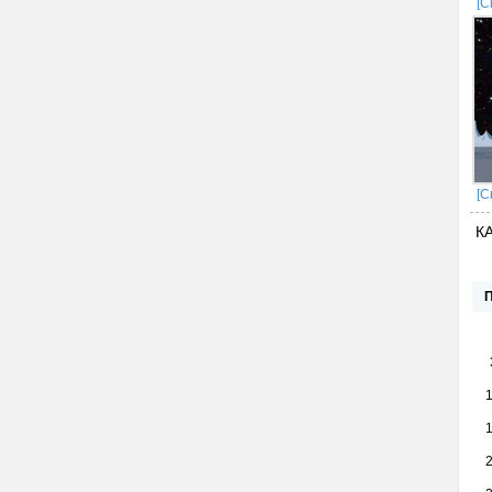
[С
[С
К