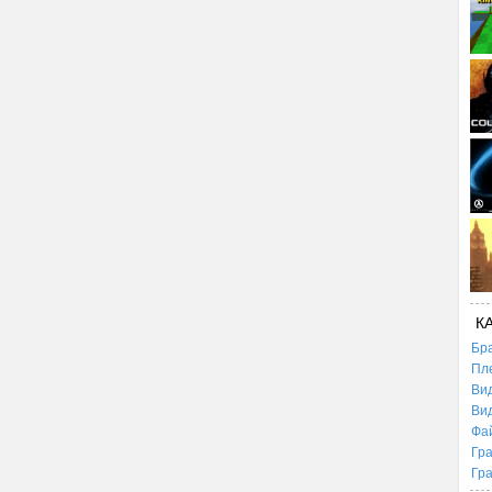
К
Бр
Пл
Ви
Ви
Фа
Гр
Гр