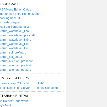
ОВОЕ САЙТЕ
 SA Menu Editor v1.0c...
derlands 2 Third Person Mode...
at Engine v6.3...
p_aztecdagger...
xi from Borderlands 2...
thrun_waterlevel_final...
thrun_waterlevel_prefinal2...
thrun_waterlevel_fix9...
thrun_waterlevel_fix8...
thrun_waterlevel_fix7...
thrun_spl_prefinal...
thrun_spl_beta3...
thrun_alienlab_prefinal2...
thrun_alienlab_prefinal...
thrun_alienlab_beta2...
ГРОВЫЕ СЕРВЕРА
стый сервер CS:S v34
SAMP
f-Life Dedicated Server
Liberty Unleashed
СТАЛЬНЫЕ ИГРЫ
b Raider: Underworld
ry's Mod