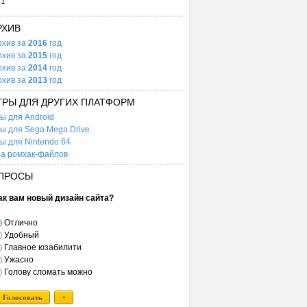
31
РХИВ
рхив за
2016
год
рхив за
2015
год
рхив за
2014
год
рхив за
2013
год
ГРЫ ДЛЯ ДРУГИХ ПЛАТФОРМ
ы для Android
ы для Sega Mega Drive
ы для Nintendo 64
а ромхак-файлов
ПРОСЫ
ак вам новый дизайн сайта?
Отлично
Удобный
Главное юзабилити
Ужасно
Голову сломать можно
Голосовать
+