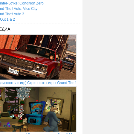
nter-Strike: Condition Zero
nd Theft Auto: Vice City
nd Theft Auto 3
tOut 1 & 2
ЕДИА
криншоты с игр] Скриншоты игры Grand Theft...