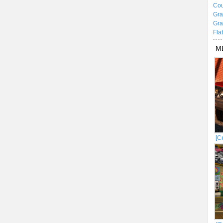
Cou
Gra
Gra
Fla
М
[С