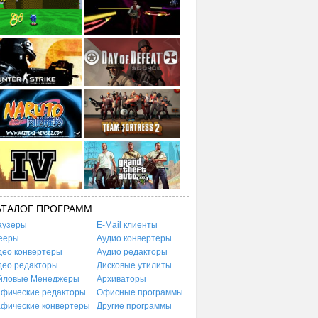
АТАЛОГ ПРОГРАММ
аузеры
E-Mail клиенты
ееры
Аудио конвертеры
део конвертеры
Аудио редакторы
део редакторы
Дисковые утилиты
йловые Менеджеры
Архиваторы
афические редакторы
Офисные программы
афические конвертеры
Другие программы