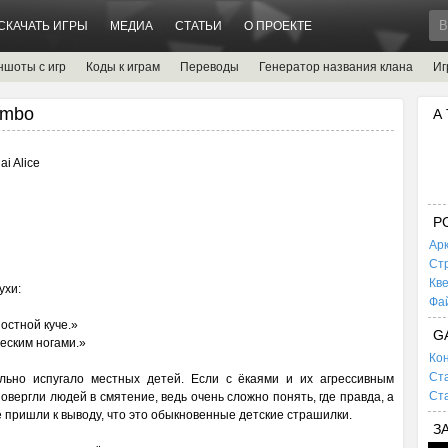
СКАЧАТЬ ИГРЫ
МЕДИА
СТАТЬИ
О ПРОЕКТЕ
ншоты с игр
Коды к играм
Переводы
Генератор названия клана
Иг
imbo
А
i Alice
P
Ар
Ст
Кв
ухи:
Фа
остной куче.»
G
ческим ногами.»
Кон
Ста
льно испугало местных детей. Если с ёкаями и их агрессивным
Ста
овергли людей в смятение, ведь очень сложно понять, где правда, а
е пришли к выводу, что это обыкновенные детские страшилки.
З