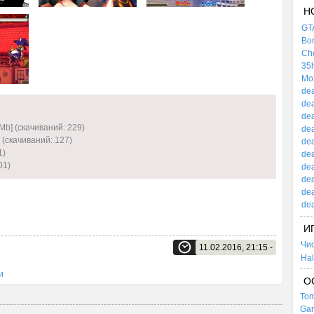
Н
GTA
Bor
Che
35h
Mox
dea
dea
dea
Mb] (cкачиваний: 229)
dea
 (cкачиваний: 127)
dea
1)
dea
01)
dea
dea
dea
dea
И
Чи
11.02.2016, 21:15 -
Hal
и
О
Tom
Gar