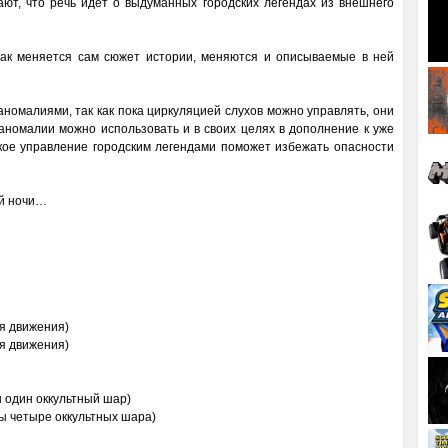
ают, что речь идёт о выдуманных городских легендах из внешнего
 как меняется сам сюжет истории, меняются и описываемые в ней
аномалиями, так как пока циркуляцией слухов можно управлять, они
аномалии можно использовать и в своих целях в дополнение к уже
кое управление городским легендами поможет избежать опасности
ой ночи…
я движения)
я движения)
ы один оккультный шар)
ы четыре оккультных шара)