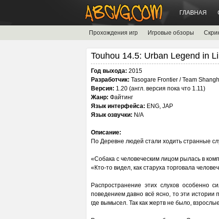
ГЛАВНАЯ
Прохождения игр
Игровые обзоры
Скри
Touhou 14.5: Urban Legend in L
Год выхода:
2015
Разработчик:
Tasogare Frontier / Team Shangha
Версия:
1.20 (англ. версия пока что 1.11)
Жанр:
Файтинг
Язык интерфейса:
ENG, JAP
Язык озвучки:
N/A
Описание:
По Деревне людей стали ходить странные сл
«Собака с человеческим лицом рылась в комп
«Кто-то видел, как старуха торговала челове
Распространение этих слухов особенно си
поведением давно всё ясно, то эти истории п
где вымысел. Так как жертв не было, взрослы