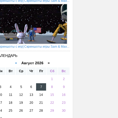
криншоты с игр] Скриншоты игры Sam & Max...
криншоты с игр] Скриншоты игры Sam & Max...
АЛЕНДАРЬ
«
Август 2026 »
Пн
Вт
Ср
Чт
Пт
Сб
Вс
1
2
3
4
5
6
7
8
9
10
11
12
13
14
15
16
17
18
19
20
21
22
23
24
25
26
27
28
29
30