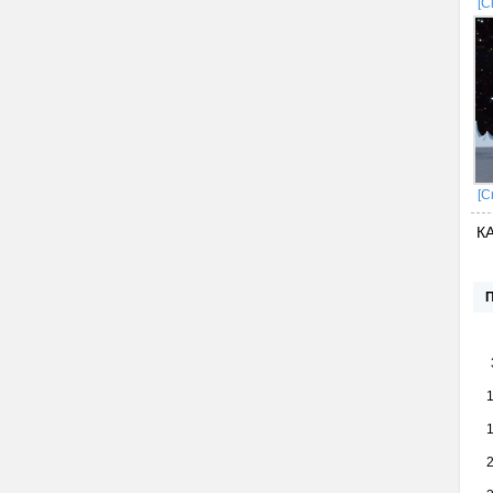
[С
[С
К