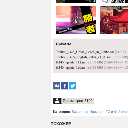
Скачать:
Touhou_14-5_Urban_Legen_in_Limbo.rar
[643.54 
Touhou_14_5_English_Patch_v1_00.rar
[36.62 Mb]
th145_update_111.rar
[22.59 Mb] (cкачиваний: 9
th145_update_120.rar
[22.99 Mb] (cкачиваний: 1
Просмотров: 5190
Категория:
База игр
»
Игры для PC
»
Файтинг
ПОХОЖЕЕ