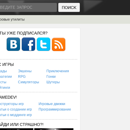
ровые утилиты
 ТЫ УЖЕ ПОДПИСАЛСЯ?
C ИГРЫ
кады
Экшены
Приключения
ратегии
RPG
Гонки
есты
Симуляторы
Шутеры
йтинги
AMEDEV!
структоры игр
Игровые движки
тьи о создании игр
Программирование
тьи о моддинге игр
АЙДИ ИЛИ СТРАШНО?!