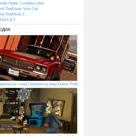
nter-Strike: Condition Zero
nd Theft Auto: Vice City
nd Theft Auto 3
tOut 1 & 2
ЕДИА
криншоты с игр] Скриншоты игры Grand Theft...