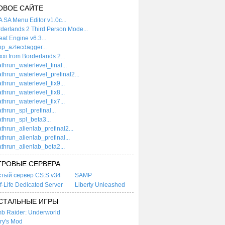
ОВОЕ САЙТЕ
 SA Menu Editor v1.0c...
derlands 2 Third Person Mode...
at Engine v6.3...
p_aztecdagger...
xi from Borderlands 2...
thrun_waterlevel_final...
thrun_waterlevel_prefinal2...
thrun_waterlevel_fix9...
thrun_waterlevel_fix8...
thrun_waterlevel_fix7...
thrun_spl_prefinal...
thrun_spl_beta3...
thrun_alienlab_prefinal2...
thrun_alienlab_prefinal...
thrun_alienlab_beta2...
ГРОВЫЕ СЕРВЕРА
стый сервер CS:S v34
SAMP
f-Life Dedicated Server
Liberty Unleashed
СТАЛЬНЫЕ ИГРЫ
b Raider: Underworld
ry's Mod