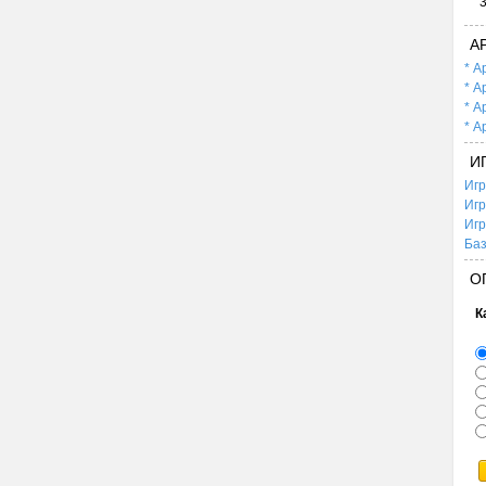
А
* А
* А
* А
* А
И
Игр
Игр
Игр
Баз
О
К