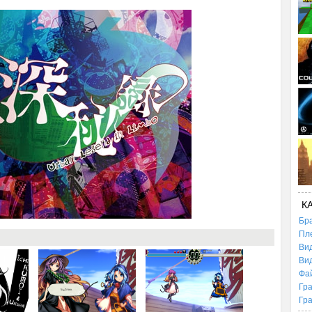
К
Бр
Пл
Ви
Ви
Фа
Гр
Гр