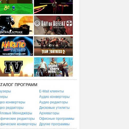
АТАЛОГ ПРОГРАММ
аузеры
E-Mail клиенты
ееры
Аудио конвертеры
део конвертеры
Аудио редакторы
део редакторы
Дисковые утилиты
йловые Менеджеры
Архиваторы
афические редакторы
Офисные программы
афические конвертеры
Другие программы