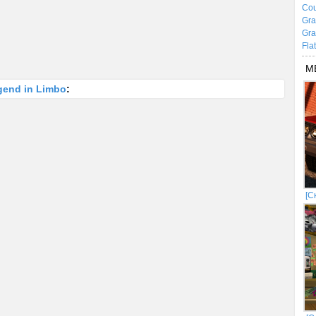
Cou
Gra
Gra
Fla
М
gend in Limbo
:
[С