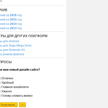
31
РХИВ
рхив за
2016
год
рхив за
2015
год
рхив за
2014
год
рхив за
2013
год
ГРЫ ДЛЯ ДРУГИХ ПЛАТФОРМ
ы для Android
ы для Sega Mega Drive
ы для Nintendo 64
а ромхак-файлов
ПРОСЫ
ак вам новый дизайн сайта?
Отлично
Удобный
Главное юзабилити
Ужасно
Голову сломать можно
Голосовать
+