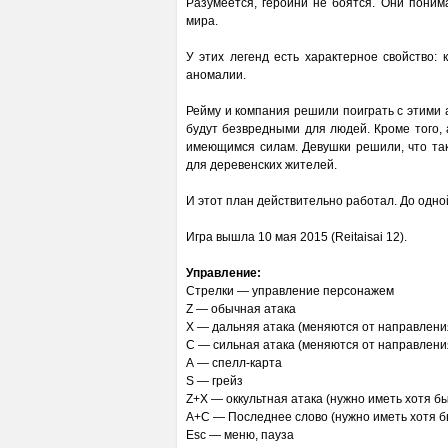
Разумеется, героини не боятся. Они поним
мира.
У этих легенд есть характерное свойство:
аномалии.
Рейму и компания решили поиграть с этими 
будут безвредными для людей. Кроме того, 
имеющимся силам. Девушки решили, что та
для деревенских жителей.
И этот план действительно работал. До одн
Игра вышла 10 мая 2015 (Reitaisai 12).
Управление:
Стрелки — управление персонажем
Z — обычная атака
X — дальняя атака (меняются от направлени
С — сильная атака (меняются от направлени
А — спелл-карта
S — грейз
Z+X — оккультная атака (нужно иметь хотя б
A+C — Последнее слово (нужно иметь хотя б
Esc — меню, пауза