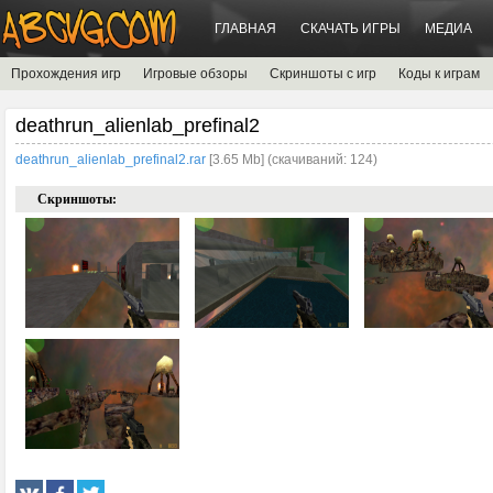
ГЛАВНАЯ
СКАЧАТЬ ИГРЫ
МЕДИА
Прохождения игр
Игровые обзоры
Скриншоты с игр
Коды к играм
deathrun_alienlab_prefinal2
deathrun_alienlab_prefinal2.rar
[3.65 Mb] (cкачиваний: 124)
Скриншоты: