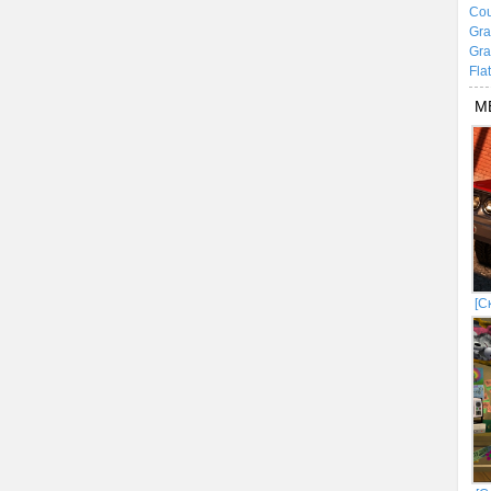
Cou
Gra
Gra
Fla
М
[С