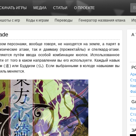
СКАЧАТЬ ИГРЫ
МЕДИА
СТАТЬИ
О ПРОЕКТЕ
ншоты с игр
Коды к играм
Переводы
Генератор названия клана
Иг
ade
А
ором персонажи, вообще говоря, не находятся на земле, а парят в
зические атаки, так и даммаку (прожектайлы) и спелкард-атаки.
ляются путём ввода особой комбинации кнопок. Использованное
ти от того в каком направлении вы его используете. Каждый навык
изм (道) или Буддизм (仏). Если выбранными в колоде навыками вы
P
тиль меняется.
Ар
Ст
Кв
Фа
G
Кон
Ста
Ста
З