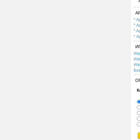
А
* А
* А
* А
* А
И
Игр
Игр
Игр
Баз
О
К