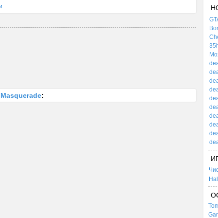
и
Н
GTA
Bor
Che
35h
Mox
dea
dea
dea
dea
s Masquerade
:
dea
dea
dea
dea
dea
dea
И
Чи
Hal
О
Tom
Gar