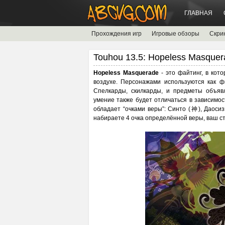
ГЛАВНАЯ
Прохождения игр
Игровые обзоры
Скри
Touhou 13.5: Hopeless Masquer
Hopeless Masquerade
- это файтинг, в кот
воздухе. Персонажами используются как фи
Спелкарды, скилкарды, и предметы объяв
умение также будет отличаться в зависимос
обладает “очками веры”: Синто (神), Даос
набираете 4 очка определённой веры, ваш с