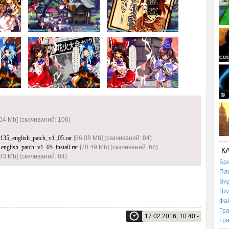
04 Mb] (cкачиваний: 106)
h135_english_patch_v1_05.rar
[66.08 Mb] (cкачиваний: 84)
english_patch_v1_05_install.rar
[70.49 Mb] (cкачиваний: 68)
К
83 Mb] (cкачиваний: 84)
Бр
Пл
Ви
Ви
Фа
Гр
17.02.2016, 10:40 -
Гр