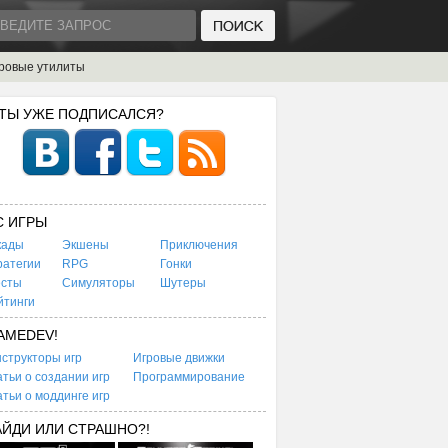
ровые утилиты
 ТЫ УЖЕ ПОДПИСАЛСЯ?
C ИГРЫ
кады
Экшены
Приключения
ратегии
RPG
Гонки
есты
Симуляторы
Шутеры
йтинги
AMEDEV!
структоры игр
Игровые движки
тьи о создании игр
Программирование
тьи о моддинге игр
АЙДИ ИЛИ СТРАШНО?!