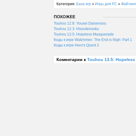
Категория:
База игр
»
Игры для PC
»
Файтинг
ПОХОЖЕЕ
Touhou 12.8: Yousei Daisensou
Touhou 12.3: Hisoutensoku
Touhou 13.5: Hopeless Masquerade
Коды к игре Watchmen: The End is Nigh: Part 1
Коды к игре Hero's Quest 2
Коментарии к
Touhou 13.5: Hopeles