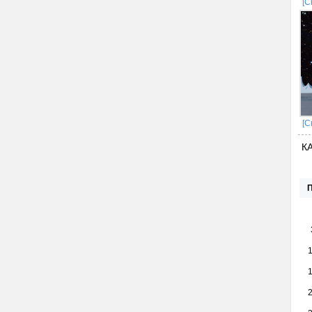
[С
[С
К