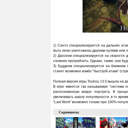
1) Синто специализируется на дальних атак
быть легко уничтожены другими пулями или л
2) Даосизм специализируется на скорости д
сложнее прогрейзить. Однако, также, они буд
3) Буддизм специализируется на ближнем б
станет возможно комбо “быстрой атаки” (стре
Полная версия игры Touhou 13.5 вышла на д
В игре имеется так называемая “система 
расположенную вокруг портрета. В проц
увеличивать шкалу популярности, в то время
“Last Word” возможно только при 100% попул
Скриншоты: