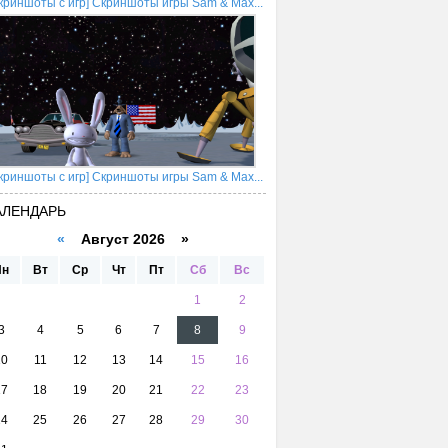
криншоты с игр] Скриншоты игры Sam & Max...
криншоты с игр] Скриншоты игры Sam & Max...
АЛЕНДАРЬ
«
Август 2026 »
Пн
Вт
Ср
Чт
Пт
Сб
Вс
1
2
3
4
5
6
7
8
9
10
11
12
13
14
15
16
17
18
19
20
21
22
23
24
25
26
27
28
29
30