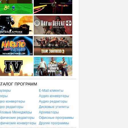
АТАЛОГ ПРОГРАММ
аузеры
E-Mail клиенты
ееры
Аудио конвертеры
део конвертеры
Аудио редакторы
део редакторы
Дисковые утилиты
йловые Менеджеры
Архиваторы
афические редакторы
Офисные программы
афические конвертеры
Другие программы