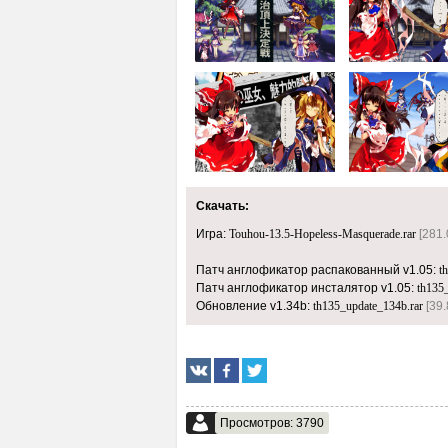
Скачать:
Игра:
Touhou-13.5-Hopeless-Masquerade.rar
[281.
Патч англофикатор распакованный v1.05:
t
Патч англофикатор инсталятор v1.05:
th135_
Обновление v1.34b:
th135_update_134b.rar
[39.
Просмотров: 3790