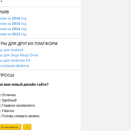
31
РХИВ
рхив за
2016
год
рхив за
2015
год
рхив за
2014
год
рхив за
2013
год
ГРЫ ДЛЯ ДРУГИХ ПЛАТФОРМ
ы для Android
ы для Sega Mega Drive
ы для Nintendo 64
а ромхак-файлов
ПРОСЫ
ак вам новый дизайн сайта?
Отлично
Удобный
Главное юзабилити
Ужасно
Голову сломать можно
Голосовать
+