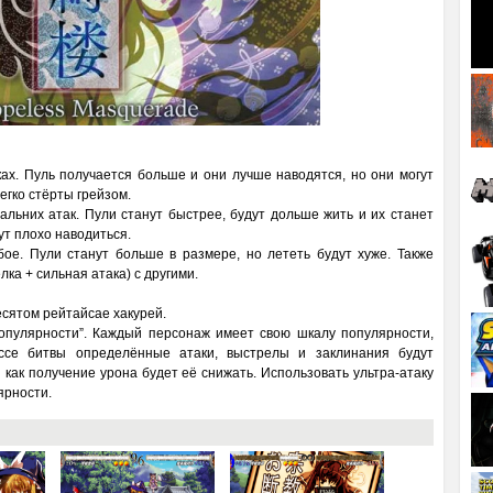
ах. Пуль получается больше и они лучше наводятся, но они могут
егко стёрты грейзом.
альних атак. Пули станут быстрее, будут дольше жить и их станет
ут плохо наводиться.
ое. Пули станут больше в размере, но лететь будут хуже. Также
лка + сильная атака) с другими.
есятом рейтайсае хакурей.
популярности”. Каждый персонаж имеет свою шкалу популярности,
ессе битвы определённые атаки, выстрелы и заклинания будут
 как получение урона будет её снижать. Использовать ультра-атаку
ярности.