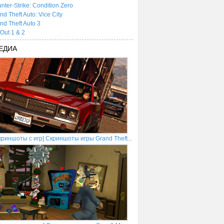
nter-Strike: Condition Zero
nd Theft Auto: Vice City
nd Theft Auto 3
tOut 1 & 2
ЕДИА
криншоты с игр] Скриншоты игры Grand Theft...