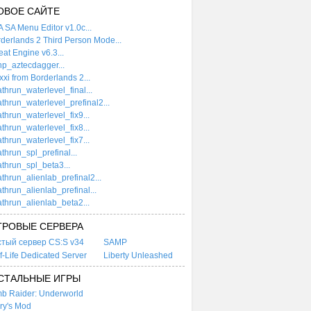
ОВОЕ САЙТЕ
 SA Menu Editor v1.0c...
derlands 2 Third Person Mode...
at Engine v6.3...
p_aztecdagger...
xi from Borderlands 2...
thrun_waterlevel_final...
thrun_waterlevel_prefinal2...
thrun_waterlevel_fix9...
thrun_waterlevel_fix8...
thrun_waterlevel_fix7...
thrun_spl_prefinal...
thrun_spl_beta3...
thrun_alienlab_prefinal2...
thrun_alienlab_prefinal...
thrun_alienlab_beta2...
ГРОВЫЕ СЕРВЕРА
стый сервер CS:S v34
SAMP
f-Life Dedicated Server
Liberty Unleashed
СТАЛЬНЫЕ ИГРЫ
b Raider: Underworld
ry's Mod