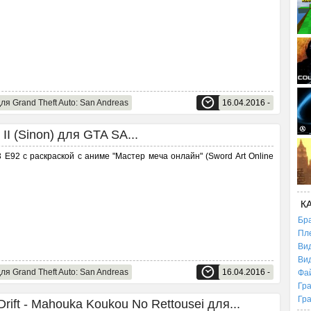
ля Grand Theft Auto: San Andreas
16.04.2016 -
II (Sinon) для GTA SA...
E92 с раскраской с аниме "Мастер меча онлайн" (Sword Art Online
К
Бр
Пл
Ви
Ви
ля Grand Theft Auto: San Andreas
16.04.2016 -
Фа
Гр
Гр
ift - Mahouka Koukou No Rettousei для...