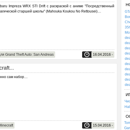
Н
baru Impreza WRX STI Drift с раскраской с аниме "Посредственный
магической старшей школы" (Mahouka Koukou No Rettousei).
...
GTA
Bor
Che
35h
Mox
dea
dea
dea
dea
ля Grand Theft Auto: San Andreas
16.04.2016 -
dea
dea
aft...
dea
dea
нно сам набор.
...
dea
dea
И
Чи
Hal
О
Tom
inecraft
15.04.2016 -
Gar