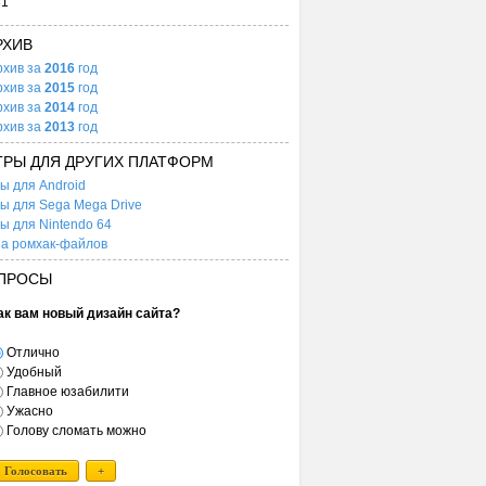
31
РХИВ
рхив за
2016
год
рхив за
2015
год
рхив за
2014
год
рхив за
2013
год
ГРЫ ДЛЯ ДРУГИХ ПЛАТФОРМ
ы для Android
ы для Sega Mega Drive
ы для Nintendo 64
а ромхак-файлов
ПРОСЫ
ак вам новый дизайн сайта?
Отлично
Удобный
Главное юзабилити
Ужасно
Голову сломать можно
Голосовать
+