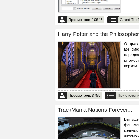
Просмотров: 10846
Grand Thef
Harry Potter and the Philosopher'
Отправл
где смо
переда
множест
верхом 
Просмотров: 3755
Приключен
TrackMania Nations Forever...
Выпущен
феномен
количес
автомоб