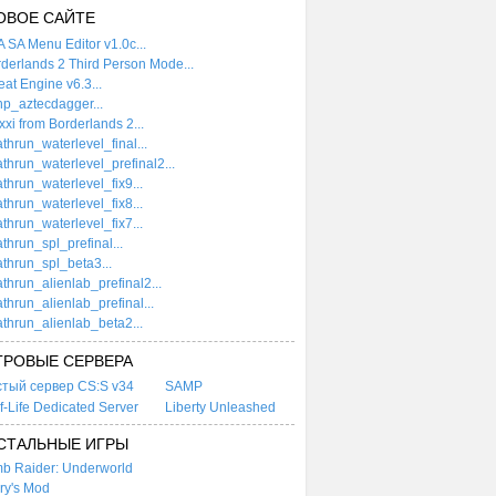
ОВОЕ САЙТЕ
 SA Menu Editor v1.0c...
derlands 2 Third Person Mode...
at Engine v6.3...
p_aztecdagger...
xi from Borderlands 2...
thrun_waterlevel_final...
thrun_waterlevel_prefinal2...
thrun_waterlevel_fix9...
thrun_waterlevel_fix8...
thrun_waterlevel_fix7...
thrun_spl_prefinal...
thrun_spl_beta3...
thrun_alienlab_prefinal2...
thrun_alienlab_prefinal...
thrun_alienlab_beta2...
ГРОВЫЕ СЕРВЕРА
стый сервер CS:S v34
SAMP
f-Life Dedicated Server
Liberty Unleashed
СТАЛЬНЫЕ ИГРЫ
b Raider: Underworld
ry's Mod