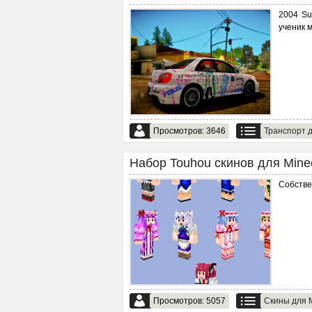
2004 Su
ученик 
Просмотров: 3646
Транспорт д
Набор Touhou скинов для Minecr
Собстве
Просмотров: 5057
Скины для M