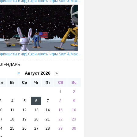
криншоты с игр] Скриншоты игры Sam & Max...
криншоты с игр] Скриншоты игры Sam & Max...
АЛЕНДАРЬ
«
Август 2026 »
Пн
Вт
Ср
Чт
Пт
Сб
Вс
1
2
3
4
5
6
7
8
9
10
11
12
13
14
15
16
17
18
19
20
21
22
23
24
25
26
27
28
29
30