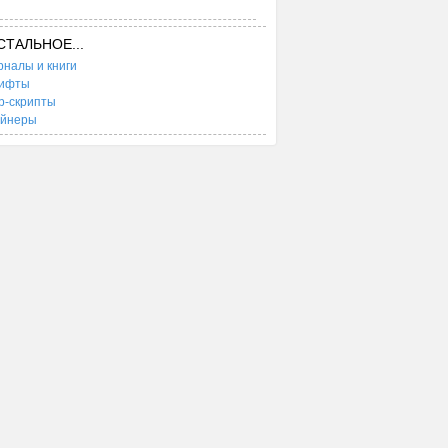
СТАЛЬНОЕ...
налы и книги
ифты
b-скрипты
ейнеры