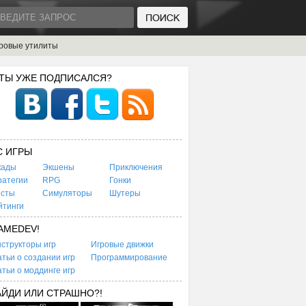
ровые утилиты
 ТЫ УЖЕ ПОДПИСАЛСЯ?
C ИГРЫ
кады
Экшены
Приключения
ратегии
RPG
Гонки
есты
Симуляторы
Шутеры
йтинги
AMEDEV!
структоры игр
Игровые движки
тьи о создании игр
Программирование
тьи о моддинге игр
АЙДИ ИЛИ СТРАШНО?!