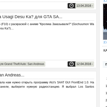
[С
13.04.2016 -
Usagi Desu Ka? для GTA SA...
(F10) с раскраской с аниме "Кролика Заказывали?" (Gochuumon Wa
su Ka?).
...
[С
К
ля Grand Theft Auto: San Andreas
12.04.2016 -
n Andreas...
ала нам нужно открыть программу Alci's SAAT GUI FrontEnd 1.0. На
панели, выберите нужную радиостанцию. Я выбрал Los Santos