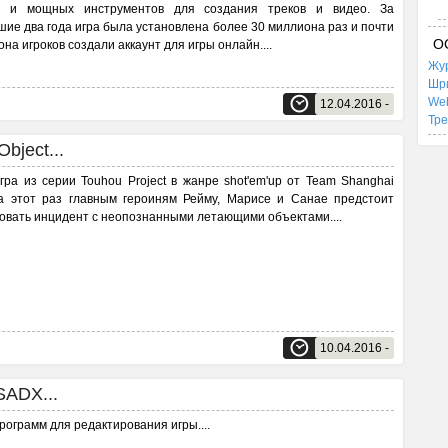
х и мощных инструментов для создания треков и видео. За
ие два года игра была установлена более 30 миллиона раз и почти
О
она игроков создали аккаунт для игры онлайн.
...
Жур
Шр
We
12.04.2016 -
Тр
bject...
гра из серии Touhou Project в жанре shot'em'up от Team Shanghai
На этот раз главным героиням Рейму, Марисе и Санае предстоит
овать инцидент с неопознанными летающими объектами.
...
10.04.2016 -
SADX...
рограмм для редактирования игры.
...