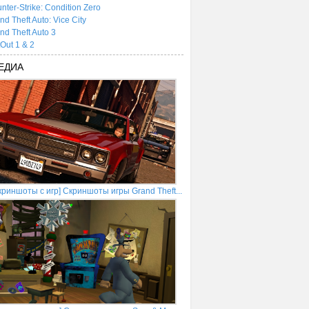
nter-Strike: Condition Zero
nd Theft Auto: Vice City
nd Theft Auto 3
tOut 1 & 2
ЕДИА
криншоты с игр] Скриншоты игры Grand Theft...