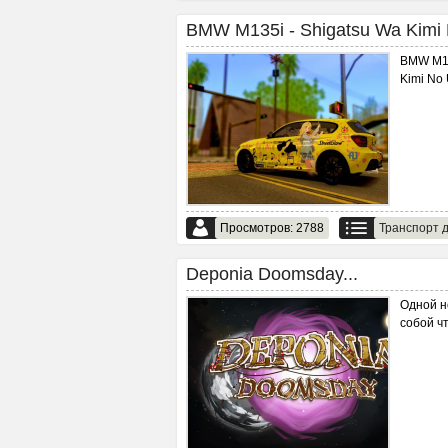
BMW M135i - Shigatsu Wa Kimi 
BMW M13
Kimi No 
Просмотров: 2788
Транспорт д
Deponia Doomsday...
Одной н
собой ч