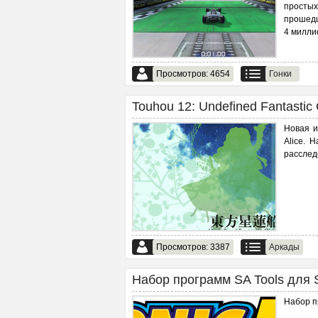
просты
прошедш
4 милли
Просмотров: 4654
Гонки
Touhou 12: Undefined Fantastic O
Новая и
Alice. 
расслед
Просмотров: 3387
Аркады
Набор программ SA Tools для 
Набор п