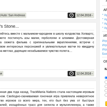
А
* А
t Auto: San Andreas
12.04.2016 -
* А
* А
s Stone...
* А
яйтесь вместе с мальчиком-чародеем в школу колдовства Хогвартс,
И
жете постигнуть азы магии, гербологии и алхимии. Достоверная
Игр
ча сюжета фильма с оригинальными вкраплениями, встречи с
Игр
вом интересных персонажей и увлекательные матчи по квиддичу
Игр
на метлах, дарящие незабываемое чувство полета.
...
Баз
О
К
ия
12.04.2016 -
ная два года назад, TrackMania Nations стала настоящим игровым
ом. Свободно-скачиваемая гоночная игра привлекла невероятное
тво игроков со всего мира, тех, кто был без ума от быстрых
илей, изощрённых трасс для силнгла и мультиплееера, а также