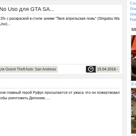
Cou
No Uso для GTA SA...
Gra
Gra
5i с раскраской в стиле аниме "Твоя апрельская ложь" (Shigatsu Wa
Fla
Uso).
...
М
ля Grand Theft Auto: San Andreas
15.04.2016 -
[С
очи главный герой Руфус просыпается от ужаса что он пожертвовал
тобы уничтожить Депонию...
...