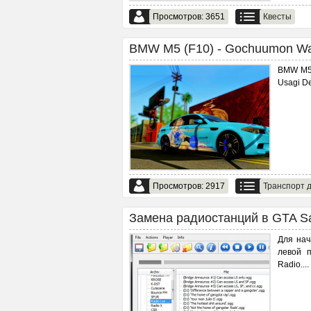
Просмотров: 3651
Квесты
BMW M5 (F10) - Gochuumon Wa 
BMW M5 
Usagi De
Просмотров: 2917
Транспорт д
Замена радиостанций в GTA Sa
Для нач
левой 
Radio.
...