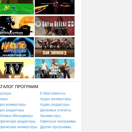
АТАЛОГ ПРОГРАММ
аузеры
E-Mail клиенты
ееры
Аудио конвертеры
део конвертеры
Аудио редакторы
део редакторы
Дисковые утилиты
йловые Менеджеры
Архиваторы
афические редакторы
Офисные программы
афические конвертеры
Другие программы