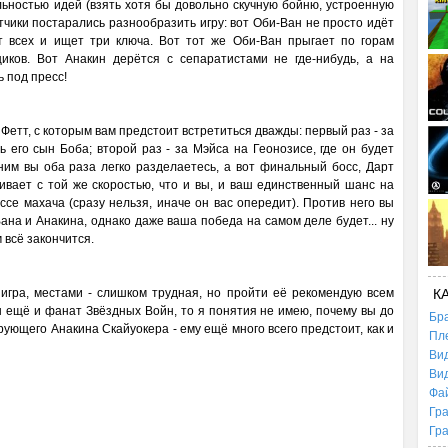
льностью идей (взять хотя бы довольно скучную бойню, устроенную
тчики постарались разнообразить игру: вот Оби-Ван не просто идёт
ит всех и ищет три ключа. Вот тот же Оби-Ван прыгает по горам
иков. Вот Анакин дерётся с сепаратистами не где-нибудь, а на
 под пресс!
о Фетт, с которым вам предстоит встретиться дважды: первый раз - за
ь его сын Боба; второй раз - за Мэйса на Геонозисе, где он будет
ним вы оба раза легко разделаетесь, а вот финальный босс, Дарт
ивает с той же скоростью, что и вы, и ваш единственный шанс на
ссе махача (сразу нельзя, иначе он вас опередит). Против него вы
ана и Анакина, однако даже ваша победа на самом деле будет... ну
 всё закончится.
 игра, местами - слишком трудная, но пройти её рекомендую всем
К
 ещё и фанат Звёздных Войн, то я понятия не имею, почему вы до
Бр
рующего Анакина Скайуокера - ему ещё много всего предстоит, как и
Пл
Ви
Ви
Фа
Гр
Гр