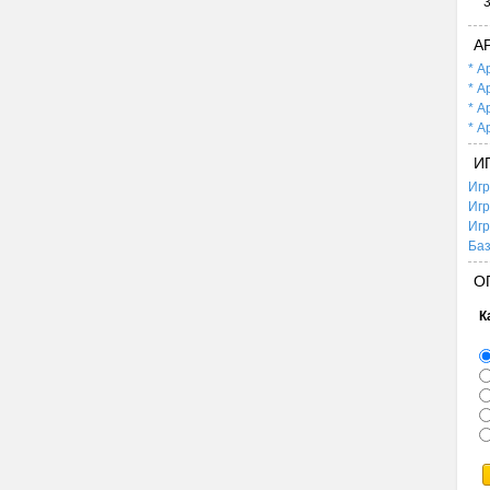
А
* А
* А
* А
* А
И
Игр
Игр
Игр
Баз
О
К