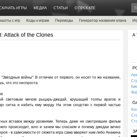
СКАЧАТЬ ИГРЫ
МЕДИА
СТАТЬИ
О ПРОЕКТЕ
ншоты с игр
Коды к играм
Переводы
Генератор названия клана
Иг
: Attack of the Clones
А
P
Ар
 "Звёздные войны". В отличие от первого, он носит то же название,
Ст
ь, что это неспроста.
Кв
Фа
ке
ый световым мечом рыцарь-джедай, крушащий толпы врагов и
G
до ситха и набить ему морду. На этом сходство с первой частью
Кон
Ста
Ста
тных вставок между уровнями. Теперь даже не смотревшие фильм
чего происходит, кого и зачем мы спасаем и почему джедаи вечно
З
ероя - в зависимости от сюжета игра сама вверяет нам либо Анакина