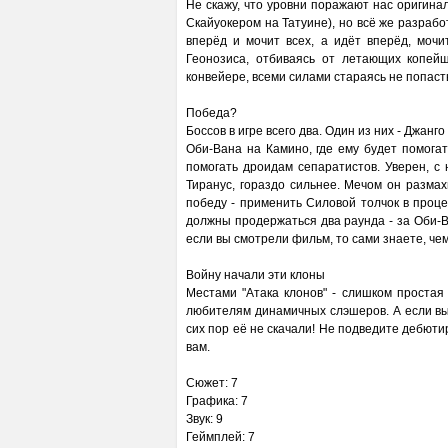
Не скажу, что уровни поражают нас оригина
Скайуокером на Татуине), но всё же разрабо
вперёд и мочит всех, а идёт вперёд, моч
Геонозиса, отбиваясь от летающих копейщ
конвейере, всеми силами стараясь не попасть
Победа?
Боссов в игре всего два. Один из них - Джанг
Оби-Вана на Камино, где ему будет помогат
помогать дроидам сепаратистов. Уверен, с 
Тиранус, гораздо сильнее. Мечом он размах
победу - применить Силовой толчок в проце
должны продержаться два раунда - за Оби-В
если вы смотрели фильм, то сами знаете, чем
Войну начали эти клоны
Местами "Атака клонов" - слишком простая
любителям динамичных слэшеров. А если вы
сих пор её не скачали! Не подведите дебюти
вам.
Сюжет: 7
Графика: 7
Звук: 9
Геймплей: 7