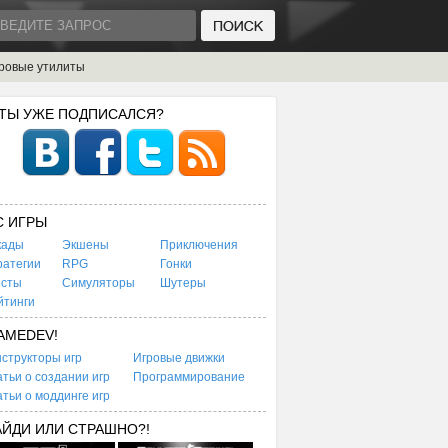
ровые утилиты
 ТЫ УЖЕ ПОДПИСАЛСЯ?
C ИГРЫ
кады
Экшены
Приключения
ратегии
RPG
Гонки
есты
Симуляторы
Шутеры
йтинги
AMEDEV!
структоры игр
Игровые движки
тьи о создании игр
Программирование
тьи о моддинге игр
АЙДИ ИЛИ СТРАШНО?!