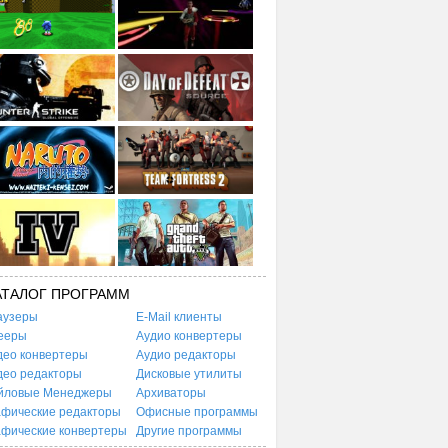
АТАЛОГ ПРОГРАММ
аузеры
E-Mail клиенты
ееры
Аудио конвертеры
део конвертеры
Аудио редакторы
део редакторы
Дисковые утилиты
йловые Менеджеры
Архиваторы
афические редакторы
Офисные программы
афические конвертеры
Другие программы