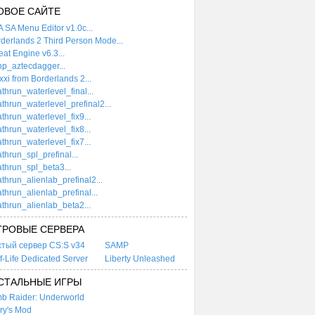
ОВОЕ САЙТЕ
 SA Menu Editor v1.0c...
derlands 2 Third Person Mode...
at Engine v6.3...
p_aztecdagger...
xi from Borderlands 2...
thrun_waterlevel_final...
thrun_waterlevel_prefinal2...
thrun_waterlevel_fix9...
thrun_waterlevel_fix8...
thrun_waterlevel_fix7...
thrun_spl_prefinal...
thrun_spl_beta3...
thrun_alienlab_prefinal2...
thrun_alienlab_prefinal...
thrun_alienlab_beta2...
ГРОВЫЕ СЕРВЕРА
стый сервер CS:S v34
SAMP
f-Life Dedicated Server
Liberty Unleashed
СТАЛЬНЫЕ ИГРЫ
b Raider: Underworld
ry's Mod