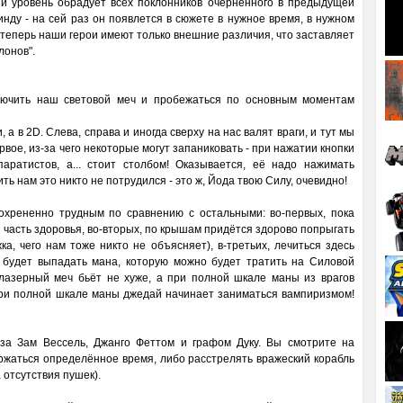
ый уровень обрадует всех поклонников очернённого в предыдущей
инду - на сей раз он появлется в сюжете в нужное время, в нужном
о теперь наши герои имеют только внешние различия, что заставляет
лонов".
лючить наш световой меч и пробежаться по основным моментам
 а в 2D. Слева, справа и иногда сверху на нас валят враги, и тут мы
рвое, из-за чего некоторые могут запаниковать - при нажатии кнопки
ратистов, а... стоит столбом! Оказывается, её надо нажимать
ть нам это никто не потрудился - это ж, Йода твою Силу, очевидно!
охрененно трудным по сравнению с остальными: во-первых, пока
т часть здоровья, во-вторых, по крышам придётся здорово попрыгать
а, чего нам тоже никто не объясняет), в-третьих, лечиться здесь
в будет выпадать мана, которую можно будет тратить на Силовой
 лазерный меч бьёт не хуже, а при полной шкале маны из врагов
при полной шкале маны джедай начинает заниматься вампиризмом!
 за Зам Вессель, Джанго Феттом и графом Дуку. Вы смотрите на
ржаться определённое время, либо расстрелять вражеский корабль
 отсутствия пушек).