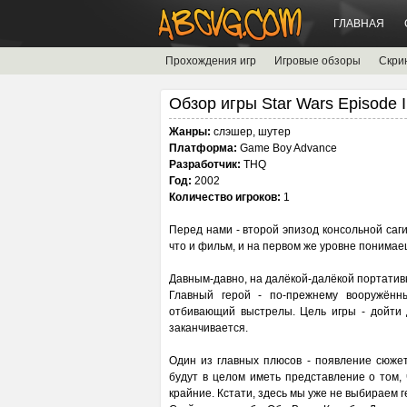
ГЛАВНАЯ
Прохождения игр
Игровые обзоры
Скри
Обзор игры Star Wars Episode II
Жанры:
слэшер, шутер
Платформа:
Game Boy Advance
Разработчик:
THQ
Год:
2002
Количество игроков:
1
Перед нами - второй эпизод консольной саги
что и фильм, и на первом же уровне понимаеш
Давным-давно, на далёкой-далёкой портатив
Главный герой - по-прежнему вооружённ
отбивающий выстрелы. Цель игры - дойти 
заканчивается.
Один из главных плюсов - появление сюже
будут в целом иметь представление о том, 
крайние. Кстати, здесь мы уже не выбираем г