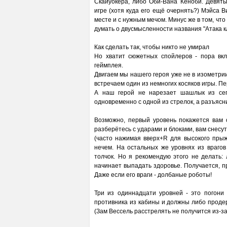
Скайуокера, либо Оби-Вана Кеноби. Девят
игре (хотя куда его ещё очернять?) Мэйса В
месте и с нужным мечом. Минус же в том, чт
думать о двусмысленности названия "Атака к
Как сделать так, чтобы никто не умирал
Но хватит сюжетных спойлеров - пора вк
геймплея.
Двигаем мы нашего героя уже не в изометрии,
встречаем один из немногих косяков игры. Пе
А наш герой не нарезает шашлык из сепа
одновременно с одной из стрелок, а разъясни
Возможно, первый уровень покажется вам 
разберётесь с ударами и блоками, вам снесу
(часто нажимая вверх+R для высокого прыжк
нечем. На остальных же уровнях из враго
толчок. Но я рекомендую этого не делать:
начинает выпадать здоровье. Получается, 
Даже если его враги - долбаные роботы!
Три из одиннадцати уровней - это погони
противника из кабины и должны либо проде
(Зам Вессель расстрелять не получится из-за