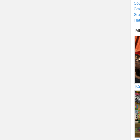
Cou
Gra
Gra
Fla
М
[С