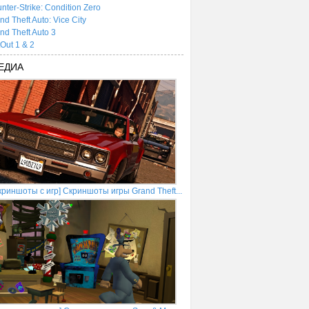
nter-Strike: Condition Zero
nd Theft Auto: Vice City
nd Theft Auto 3
tOut 1 & 2
ЕДИА
криншоты с игр] Скриншоты игры Grand Theft...