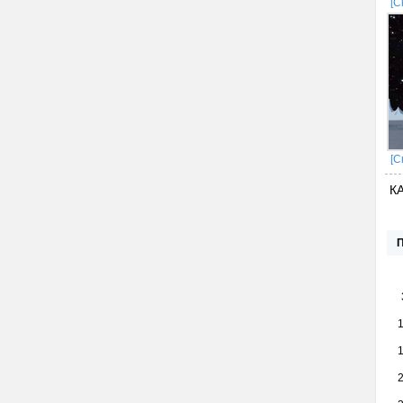
[С
[С
К