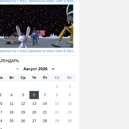
криншоты с игр] Скриншоты игры Sam & Max...
криншоты с игр] Скриншоты игры Sam & Max...
АЛЕНДАРЬ
«
Август 2026 »
Пн
Вт
Ср
Чт
Пт
Сб
Вс
1
2
3
4
5
6
7
8
9
10
11
12
13
14
15
16
17
18
19
20
21
22
23
24
25
26
27
28
29
30