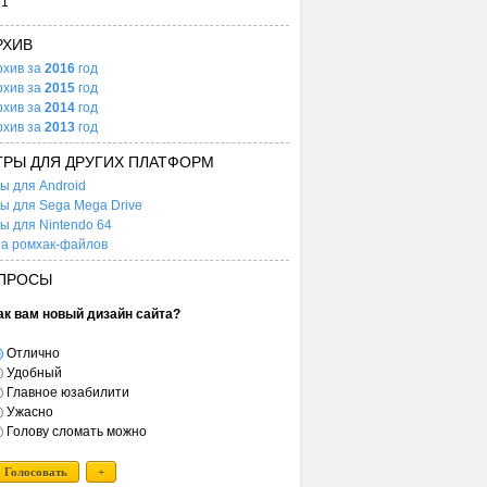
31
РХИВ
рхив за
2016
год
рхив за
2015
год
рхив за
2014
год
рхив за
2013
год
ГРЫ ДЛЯ ДРУГИХ ПЛАТФОРМ
ы для Android
ы для Sega Mega Drive
ы для Nintendo 64
а ромхак-файлов
ПРОСЫ
ак вам новый дизайн сайта?
Отлично
Удобный
Главное юзабилити
Ужасно
Голову сломать можно
Голосовать
+