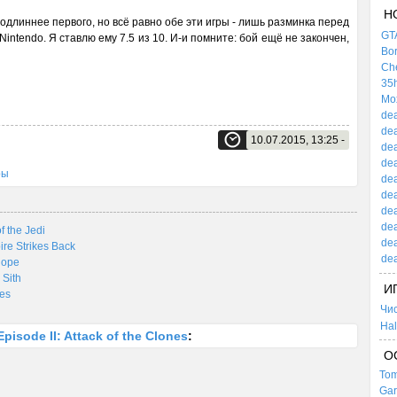
Н
одлиннее первого, но всё равно обе эти игры - лишь разминка перед
GTA
Nintendo. Я ставлю ему 7.5 из 10. И-и помните: бой ещё не закончен,
Bor
Che
35h
Mox
dea
dea
10.07.2015, 13:25 -
dea
dea
ры
dea
dea
dea
dea
f the Jedi
dea
re Strikes Back
dea
Hope
 Sith
И
les
Чи
Hal
pisode II: Attack of the Clones
:
О
Tom
Gar