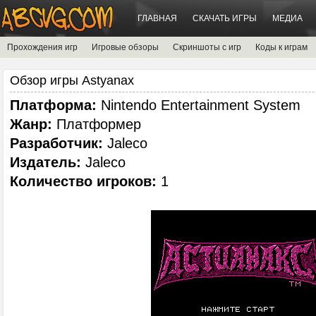
ГЛАВНАЯ
СКАЧАТЬ ИГРЫ
МЕДИА
Прохождения игр
Игровые обзоры
Скриншоты с игр
Коды к играм
Обзор игры Astyanax
Платформа:
Nintendo Entertainment System
Жанр:
Платформер
Разработчик:
Jaleco
Издатель:
Jaleco
Количество игроков:
1