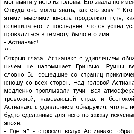
мог выйти у него из головы. Его звала по им
Откуда она могла знать, как его зовут? Кт
этими мыслями юноша продолжал путь, как
ослепила его, и последнее, что он успел ус
провалиться в темноту, было его имя:
- Астианакс!..
***
Открыв глаза, Астианакс с удивлением обна
ничем не напоминает Гринвью. Руины ве
словно бы сошедшие со страниц приключен
юношу со всех сторон. Над головой Астиана
медленно проплывали тучи. Вся атмосфера
тревожной, навевающей страх и беспокой
Астианакс с удивлением обнаружил, что на н
будто сделанные для него по заказу искусн
эпохи.
- Где я? - спросил вслух Астианакс, обра