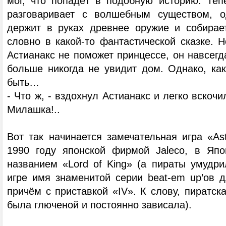
мог, что попадёт в подобную историю. Теп
разговаривает с волшебным существом, о
держит в руках древнее оружие и собирае
словно в какой-то фантастической сказке. 
Астианакс не поможет принцессе, он навсегд
больше никогда не увидит дом. Однако, как
быть…
- Что ж, - вздохнул Астианакс и легко вскочи
Милашка!..
Вот так начинается замечательная игра «As
1990 году японской фирмой Jaleco, в Япо
названием «Lord of King» (а пираты умудри
игре имя знаменитой серии beat-em up’ов д
причём с приставкой «IV». К слову, пиратск
была глюченой и постоянно зависала).