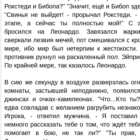
Рокстеди и Бибопа?" "Значит, ещё и Бибоп зд
"Свинья не выйдет! - прорычал Рокстеди. 
этапе, а сейчас ты полностью мой!" С 
бросился на Леонардо. Завязался жарки
сверкали лезвия мечей, пот смешивался с кр
мире, ибо мир был нетерпим к жестокости.
противник рухнул на раскаленный пол. Эйпри
По крайней мере, так казалось Леонардо.
В сию же секунду в воздухе разверзлась ог
комнаты, застывшей неподвижно, появилс
джинсах и очках-хамелеонах. "Что...Кто ты
едва совладав с желанием рагрубить незнако
Игрока, - ответил мужчина. - Я поставил
немного рассказать тебе о том, что ждёт теб
помогает в бою, не так ли?" "Ты прав, 