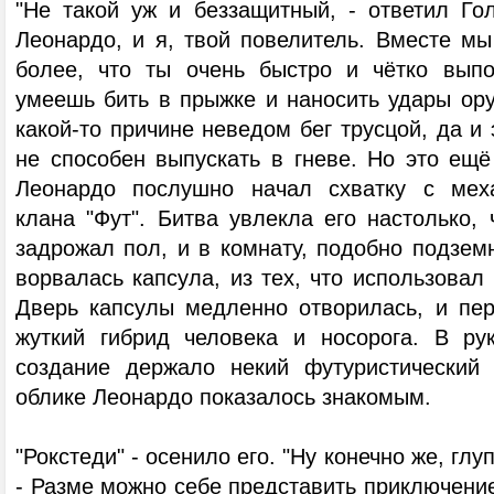
"Не такой уж и беззащитный, - ответил Гол
Леонардо, и я, твой повелитель. Вместе мы
более, что ты очень быстро и чётко вып
умеешь бить в прыжке и наносить удары ору
какой-то причине неведом бег трусцой, да и
не способен выпускать в гневе. Но это ещё
Леонардо послушно начал схватку с мех
клана "Фут". Битва увлекла его настолько, 
задрожал пол, и в комнату, подобно подзем
ворвалась капсула, из тех, что использовал 
Дверь капсулы медленно отворилась, и пе
жуткий гибрид человека и носорога. В ру
создание держало некий футуристический 
облике Леонардо показалось знакомым.
"Рокстеди" - осенило его. "Ну конечно же, глу
- Разме можно себе представить приключени