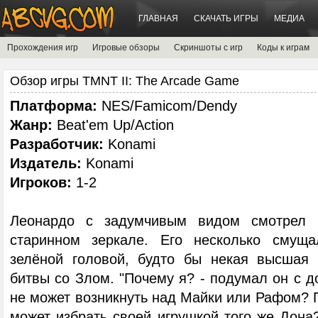
ГЛАВНАЯ
СКАЧАТЬ ИГРЫ
МЕДИА
Прохождения игр
Игровые обзоры
Скриншоты с игр
Коды к играм
Обзор игры TMNT II: The Arcade Game
Платформа:
NES/Famicom/Dendy
Жанр:
Beat'em Up/Action
Разработчик:
Konami
Издатель:
Konami
Игроков:
1-2
Леонардо с задумчивым видом смотрел 
старинном зеркале. Его несколько смущ
зелёной головой, будто бы некая высшая 
битвы со Злом. "Почему я? - подумал он с д
не может возникнуть над Майки или Рафом? 
может избрать своей игрушкой того же Дона