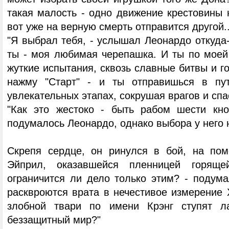
такая малость - одно движение крестовины 
вот уже на верную смерть отправится другой..
"Я выбрал тебя, - услышал Леонардо откуда-т
ты - моя любимая черепашка. И ты по моей
жуткие испытания, сквозь славные битвы и г
нажму "Старт" - и ты отправишься в пу
увлекательных этапах, сокрушая врагов и спа
"Как это жестоко - быть рабом шести кноп
подумалось Леонардо, однако выбора у него 
Скрепя сердце, он ринулся в бой, на по
Эйприл, оказавшейся пленницей горящей
ограничится ли дело только этим? - подума
расквроются врата в нечестивое измерение 
злобной твари по имени Крэнг ступят л
беззащитный мир?"