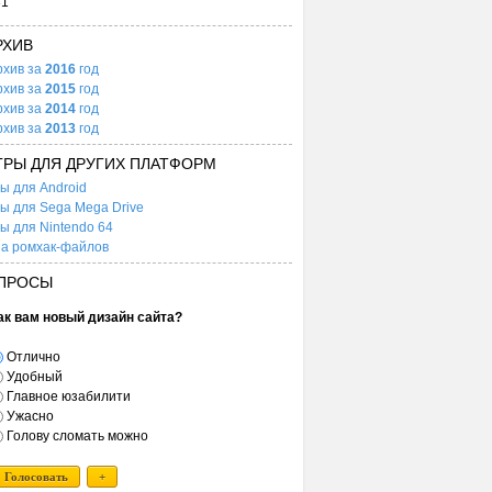
31
РХИВ
рхив за
2016
год
рхив за
2015
год
рхив за
2014
год
рхив за
2013
год
ГРЫ ДЛЯ ДРУГИХ ПЛАТФОРМ
ы для Android
ы для Sega Mega Drive
ы для Nintendo 64
а ромхак-файлов
ПРОСЫ
ак вам новый дизайн сайта?
Отлично
Удобный
Главное юзабилити
Ужасно
Голову сломать можно
Голосовать
+