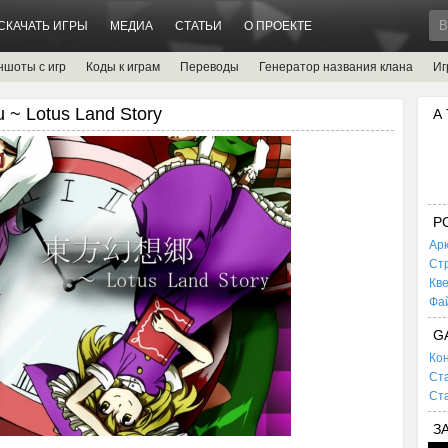
СКАЧАТЬ ИГРЫ
МЕДИА
СТАТЬИ
О ПРОЕКТЕ
ншоты с игр
Коды к играм
Переводы
Генератор названия клана
Иг
~ Lotus Land Story
А
P
Ар
Ст
Кв
Фа
G
Кон
Ста
Ста
З