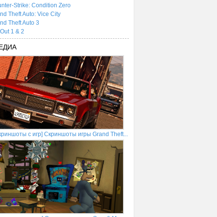
nter-Strike: Condition Zero
nd Theft Auto: Vice City
nd Theft Auto 3
tOut 1 & 2
ЕДИА
криншоты с игр] Скриншоты игры Grand Theft...