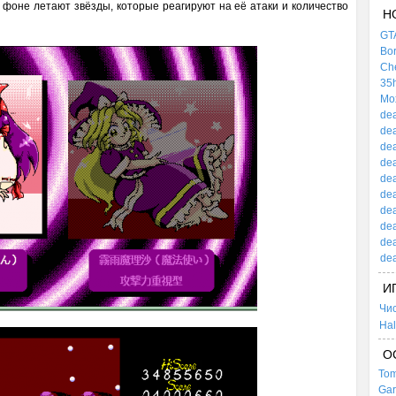
фоне летают звёзды, которые реагируют на её атаки и количество
Н
GTA
Bor
Che
35h
Mox
dea
dea
dea
dea
dea
dea
dea
dea
dea
dea
И
Чи
Hal
О
Tom
Gar