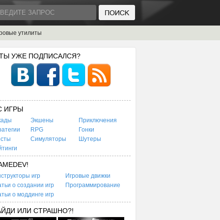
ровые утилиты
 ТЫ УЖЕ ПОДПИСАЛСЯ?
C ИГРЫ
кады
Экшены
Приключения
ратегии
RPG
Гонки
есты
Симуляторы
Шутеры
йтинги
AMEDEV!
структоры игр
Игровые движки
тьи о создании игр
Программирование
тьи о моддинге игр
АЙДИ ИЛИ СТРАШНО?!