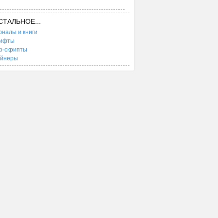
СТАЛЬНОЕ...
налы и книги
ифты
b-скрипты
ейнеры