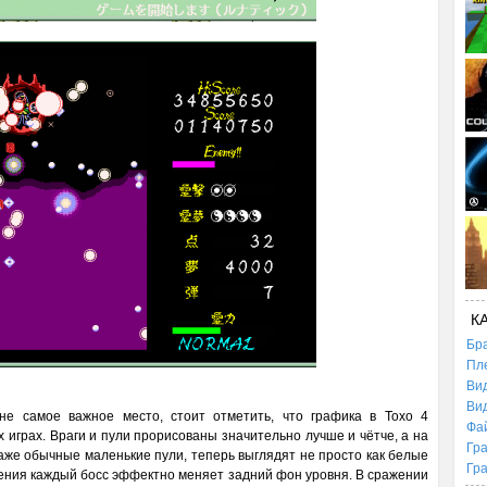
К
Бр
Пл
Ви
Ви
не самое важное место, стоит отметить, что графика в Тохо 4
Фа
 играх. Враги и пули прорисованы значительно лучше и чётче, а на
Гр
аже обычные маленькие пули, теперь выглядят не просто как белые
Гр
жения каждый босс эффектно меняет задний фон уровня. В сражении