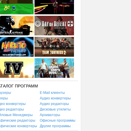
АТАЛОГ ПРОГРАММ
аузеры
E-Mail клиенты
ееры
Аудио конвертеры
део конвертеры
Аудио редакторы
део редакторы
Дисковые утилиты
йловые Менеджеры
Архиваторы
афические редакторы
Офисные программы
афические конвертеры
Другие программы