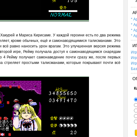
А
* А
* А
* А
 Хакурей и Мариса Кирисаме. У каждой героини есть по два режима
* А
реляет, кроме обычных, ещё и самонаводящимися талисманами. Это
И
и всё равно наносить урон врагам. Это улучшенная версия режима
во второй игре, Рейму получала доступ к самонаводящимся снарядам
Игр
хо 4 Рейму получает самонаведение почти сразу же, после первых
Игр
она стреляет простыми талисманами, которые покрывают почти всё
Игр
Баз
О
К