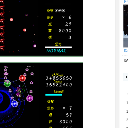
[С
[С
К