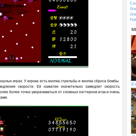
Cou
Gra
Gra
Fla
М
ошлых играх. У игрока есть кнопка стрельбы и кнопка сброса бомбы.
[С
едления скорости. Её нажатие значительно замедлит скорость
оляе более точно уворачиваться от сложных паттернов атак и очень
сами.