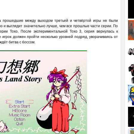
да прошедшие между выходом третьей и четвёртой игры не были
 но и выглядит значительно лучше, чем все прошлые части серии. По
серии Тохо. После экспериментальной Тохо 3, серия вернулась к
е игрок должен пройти несколько уровней подряд, уворачиваясь от
 ждёт битва с боссом.