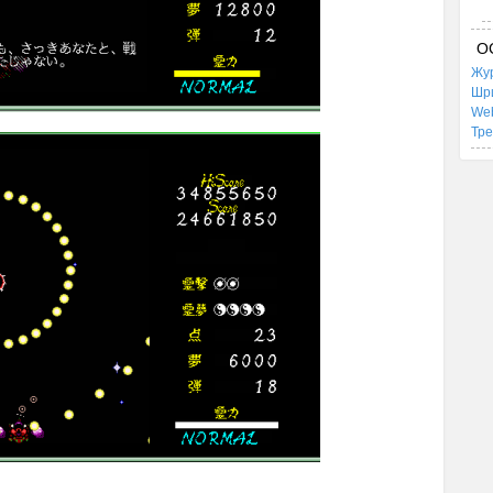
О
Жур
Шр
We
Тр