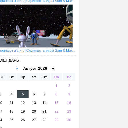
криншоты с игр] Скриншоты игры Sam & Max...
криншоты с игр] Скриншоты игры Sam & Max...
АЛЕНДАРЬ
«
Август 2026 »
Пн
Вт
Ср
Чт
Пт
Сб
Вс
1
2
3
4
5
6
7
8
9
10
11
12
13
14
15
16
17
18
19
20
21
22
23
24
25
26
27
28
29
30