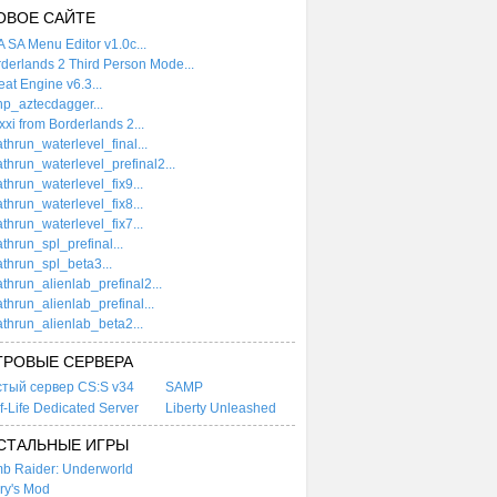
ОВОЕ САЙТЕ
 SA Menu Editor v1.0c...
derlands 2 Third Person Mode...
at Engine v6.3...
p_aztecdagger...
xi from Borderlands 2...
thrun_waterlevel_final...
thrun_waterlevel_prefinal2...
thrun_waterlevel_fix9...
thrun_waterlevel_fix8...
thrun_waterlevel_fix7...
thrun_spl_prefinal...
thrun_spl_beta3...
thrun_alienlab_prefinal2...
thrun_alienlab_prefinal...
thrun_alienlab_beta2...
ГРОВЫЕ СЕРВЕРА
стый сервер CS:S v34
SAMP
f-Life Dedicated Server
Liberty Unleashed
СТАЛЬНЫЕ ИГРЫ
b Raider: Underworld
ry's Mod