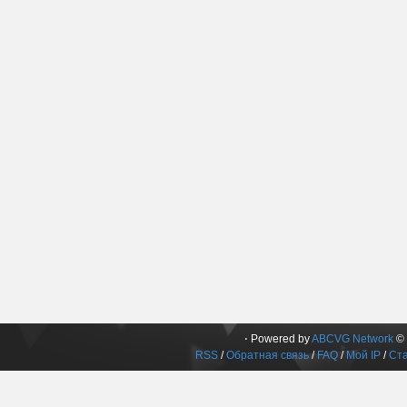
⋅ Powered by
ABCVG Network
© 
RSS
/
Обратная связь
/
FAQ
/
Мой IP
/
Ста