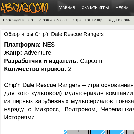
ГЛАВНАЯ
СКАЧАТЬ ИГРЫ
МЕДИА
Прохождения игр
Игровые обзоры
Скриншоты с игр
Коды к играм
Обзор игры Chip'n Dale Rescue Rangers
Платформа:
NES
Жанр:
Adventure
Разработчик и издатель:
Capcom
Количество игроков:
2
Chip'n Dale Rescue Rangers – игра основанна
для кого культовом) мультсериале компании
из первых зарубежных мультсериалов показа
наряду с Макросс, Волтроном, Черепашк
Историями.