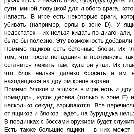
руках ящик и нажать вниз, бурундук оденет ящ
сути, миной-ловушкой для любого врага, кото
напасть. В игре есть некоторые враги, кот
убивать (например, орлы в зоне D). У ящ
недостаток – их нельзя кидать по-диагонали,
было бы полезно. Эту возможность добавили 
Помимо ящиков есть бетонные блоки. Их г
том, что после попадания в противника так
останется лежать там, куда он упал. Их гла
что блок нельзя далеко бросить и им н
находящихся на другом конце экрана.
Помимо блоков и ящиков в игре есть и друг
помидоры, кусок дерева (только в зоне Е) 
несколько секунд взрываются. Все перечисл
от ящиков и блоков надеть на бурундука нель
В поединках с боссами оружием будет служит
Есть также большие ящики – в них может 