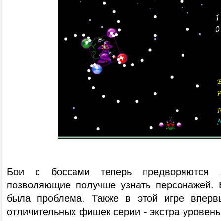
Бои с боссами теперь предворяются к
позволяющие получше узнать персонажей. 
была проблема. Также в этой игре вперв
отличительных фишек серии - экстра уровень