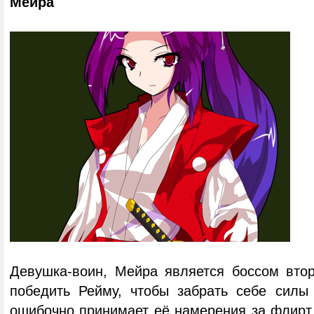
Мейра
Девушка-воин, Мейра является боссом втор
победить Рейму, чтобы забрать себе силы
ошибочно принимает её намерения за флирт 