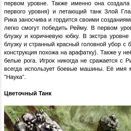
первом уровне. Также именно она создала
первого уровня) и летающий танк Злой Глаз
Рика заносчива и гордится своими созданиями
легко смогут победить Рейму. В первом уро
блузку и коричневую юбку. В экстра уровне
блузку и странный красный головной убор с 
конструкция похожа на арафатку). Также у не
белые рога. Игрок никогда не сражается с Ри
всегда использует боевые машины. Её имя м
"Наука".
Цветочный Танк