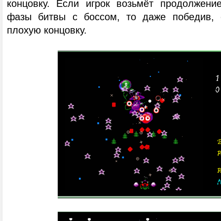
концовку. Если игрок возьмёт продолжени
фазы битвы с боссом, то даже победив, 
плохую концовку.