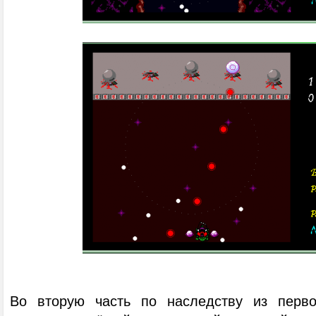
Во вторую часть по наследству из перв