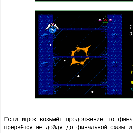
Если игрок возьмёт продолжение, то фина
прервётся не дойдя до финальной фазы и 