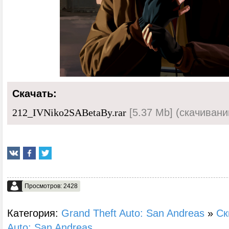
Скачать:
[5.37 Mb] (cкачивани
212_IVNiko2SABetaBy.rar
Просмотров: 2428
Категория:
Grand Theft Auto: San Andreas
»
Ск
Auto: San Andreas