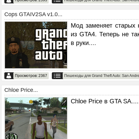
Просмотров: 2393
Пешеходы для Grand Theft Auto: San Andr
Сops GTAIV2SA v1.0...
Мод заменяет старых 
из GTA4. Теперь не та
в руки.
...
Просмотров: 2367
Пешеходы для Grand Theft Auto: San Andr
Chloe Price...
Chloe Price в GTA SA...
.