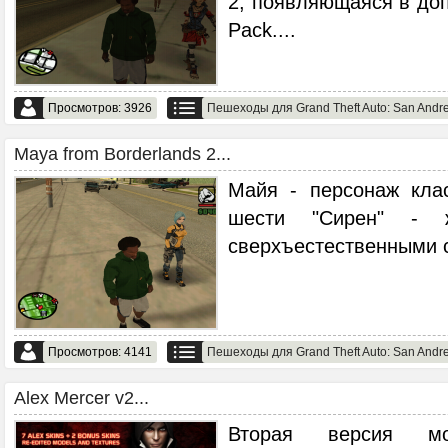
2, появляющаяся в до
Pack.
...
Просмотров: 3926
Пешеходы для Grand Theft Auto: San Andr
Maya from Borderlands 2...
Майя - персонаж кла
шести "Сирен" - 
сверхъестественными 
Просмотров: 4141
Пешеходы для Grand Theft Auto: San Andr
Alex Mercer v2...
Вторая версия мо