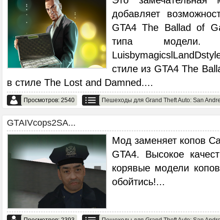
добавляет возможнос
GTA4 The Ballad of G
типа модели. 
LuisbymagicslLandDs
стиле из GTA4 The Ball
в стиле The Lost and Damned.
...
Просмотров: 2540
Пешеходы для Grand Theft Auto: San Andr
GTAIVcops2SA...
Мод заменяет копов Са
GTA4. Высокое качес
корявые модели копов
обойтись!
...