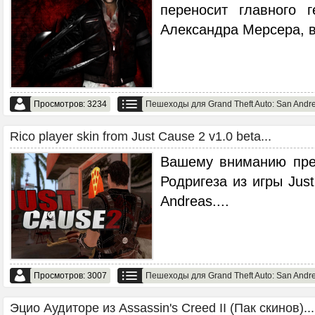
переносит главного г
Александра Мерсера, в
Просмотров: 3234
Пешеходы для Grand Theft Auto: San Andr
Rico player skin from Just Cause 2 v1.0 beta...
Вашему вниманию пре
Родригеза из игры Jus
Andreas.
...
Просмотров: 3007
Пешеходы для Grand Theft Auto: San Andr
Эцио Аудиторе из Assassin's Creed II (Пак скинов)...