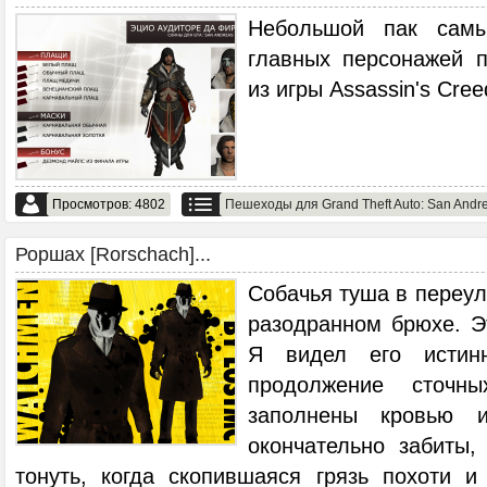
Небольшой пак самы
главных персонажей 
из игры Assassin's Creed
Просмотров: 4802
Пешеходы для Grand Theft Auto: San Andr
Роршах [Rorschach]...
Собачья туша в переул
разодранном брюхе. Э
Я видел его исти
продолжение сточн
заполнены кровью и
окончательно забиты,
тонуть, когда скопившаяся грязь похоти и