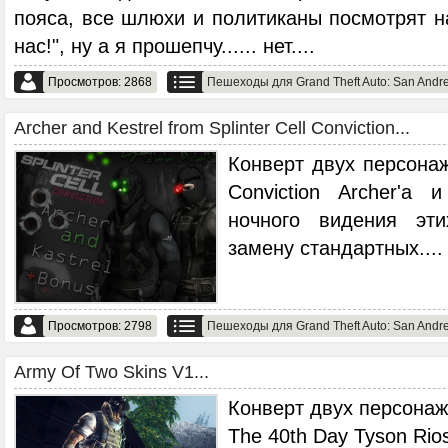
пояса, все шлюхи и политиканы посмотрят н
нас!", ну а я прошепчу...... нет.
...
Просмотров: 2868
Пешеходы для Grand Theft Auto: San Andr
Archer and Kestrel from Splinter Cell Conviction...
Конверт двух персонаже
Conviction Archer'a 
ночного видения эт
замену стандартных.
...
Просмотров: 2798
Пешеходы для Grand Theft Auto: San Andr
Army Of Two Skins V1...
Конверт двух персонаж
The 40th Day Tyson Rios 