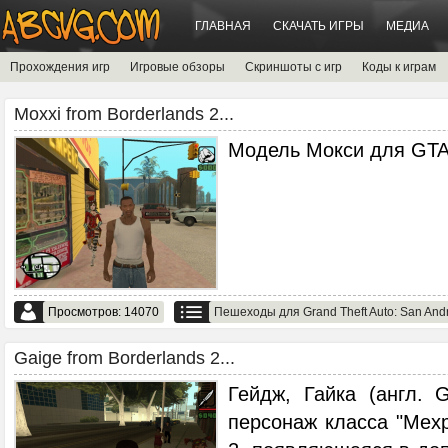
ГЛАВНАЯ
СКАЧАТЬ ИГРЫ
МЕДИА
Прохождения игр
Игровые обзоры
Скриншоты с игр
Коды к играм
Moxxi from Borderlands 2...
Модель Мокси для GTA
Просмотров: 14070
Пешеходы для Grand Theft Auto: San And
Gaige from Borderlands 2...
Гейдж, Гайка (англ. 
персонаж класса "Мехр