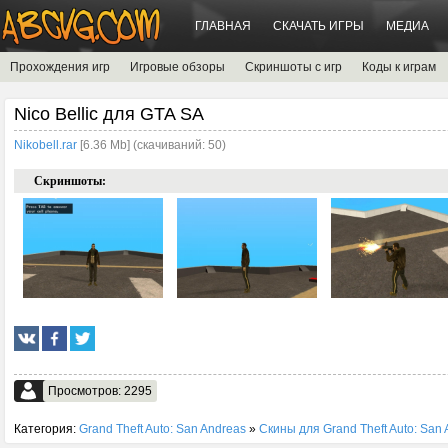
ГЛАВНАЯ
СКАЧАТЬ ИГРЫ
МЕДИА
Прохождения игр
Игровые обзоры
Скриншоты с игр
Коды к играм
Nico Bellic для GTA SA
Nikobell.rar
[6.36 Mb] (cкачиваний: 50)
Скриншоты:
Просмотров: 2295
Категория:
Grand Theft Auto: San Andreas
»
Скины для Grand Theft Auto: San