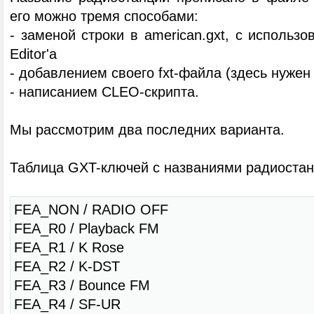
его можно тремя способами:
- заменой строки в american.gxt, с использ
Editor'а
- добавлением своего fxt-файла (здесь нужен
- написанием CLEO-скрипта.
Мы рассмотрим два последних варианта.
Таблица GXT-ключей с названиями радиостан
FEA_NON / RADIO OFF
FEA_R0 / Playback FM
FEA_R1 / K Rose
FEA_R2 / K-DST
FEA_R3 / Bounce FM
FEA_R4 / SF-UR