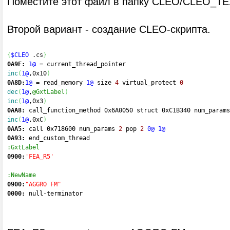
Поместите этот файл в папку CLEO/CLEO_TE
Второй вариант - создание CLEO-скрипта.
{
$CLEO
 .
cs
}
0A9F:
1@
=
 current_thread_pointer
inc
(
1@
,0x10
)
0A8D:
1@
=
 read_memory 
1@
 size 
4
 virtual_protect 
0
dec
(
1@
,
@GxtLabel
)
inc
(
1@
,0x3
)
0AA8:
 call_function_method 0x6A0050 struct 0xC1B340 num_params
inc
(
1@
,0xC
)
0AA5:
 call 0x718600 num_params 
2
 pop 
2
0@
1@
0A93:
 end_custom_thread
:GxtLabel
0900:
'FEA_R5'
:NewName
0900:
"AGGRO FM"
0000:
 null
-
terminator