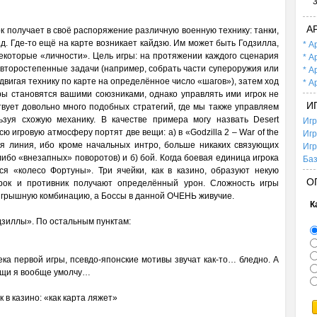
А
ок получает в своё распоряжение различную военную технику: танки,
.д. Где-то ещё на карте возникает кайдзю. Им может быть Годзилла,
* А
некоторые «личности». Цель игры: на протяжении каждого сценария
* А
 второстепенные задачи (например, собрать части супероружия или
* А
двигая технику по карте на определённое число «шагов»), затем ход
* А
ры становятся вашими союзниками, однако управлять ими игрок не
И
твует довольно много подобных стратегий, где мы также управляем
ьзуя схожую механику. В качестве примера могу назвать Desert
Игр
игровую атмосферу портят две вещи: а) в «Godzilla 2 – War of the
Игр
ая линия, ибо кроме начальных интро, больше никаких связующих
Игр
либо «внезапных» поворотов) и б) бой. Когда боевая единица игрока
Баз
ся «колесо Фортуны». Три ячейки, как в казино, образуют некую
О
грок и противник получают определённый урон. Сложность игры
ыигрышную комбинацию, а Боссы в данной ОЧЕНЬ живучие.
К
одзиллы». По остальным пунктам:
ка первой игры, псевдо-японские мотивы звучат как-то… бледно. А
ищи я вообще умолчу…
 в казино: «как карта ляжет»