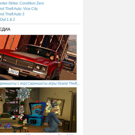
nter-Strike: Condition Zero
nd Theft Auto: Vice City
nd Theft Auto 3
tOut 1 & 2
ЕДИА
криншоты с игр] Скриншоты игры Grand Theft...