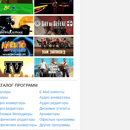
АТАЛОГ ПРОГРАММ
аузеры
E-Mail клиенты
ееры
Аудио конвертеры
део конвертеры
Аудио редакторы
део редакторы
Дисковые утилиты
йловые Менеджеры
Архиваторы
афические редакторы
Офисные программы
афические конвертеры
Другие программы