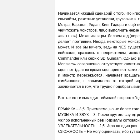
Начинается каждый сценарий с того, что игр
самолёты, ракетные установки, грузовики и т
Мотра, Барагон, Родан, Кинг Гидора и ещё 
уничтожить монстров, либо выполнить некие
«шаттла»). Механика игры: Делаем ход (пере
делает противник. Иногда некоторые монст
может. И всё бы ничего, ведь на NES сущес
войсками, сражаясь с неприятелем, испол
Commander или серию SD Gundam. Однако всю 
Monsters» совершенно отсутствует сюжетн
сцен нет (да и во время сценария нет каких-
и монстр пересекаются, начинает вращать
комбинацию, в зависимости от которой и
заключается в том, что трудно подобрать в
Вот так вот и выглядит геймплей второго «Г
ГРАФИКА – 3,5. Приемлемо, но не более того
МУЗЫКА И ЗВУК – 3. После крутого саундтре
уж про испоганенный рёв Годзиллы сотовар
УВЛЕКАТЕЛЬНОСТЬ – 2,5. Игра на один раз
СЛОЖНОСТЬ – Не могу оценивать, ибо тут как