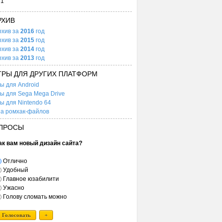
31
РХИВ
рхив за
2016
год
рхив за
2015
год
рхив за
2014
год
рхив за
2013
год
ГРЫ ДЛЯ ДРУГИХ ПЛАТФОРМ
ы для Android
ы для Sega Mega Drive
ы для Nintendo 64
а ромхак-файлов
ПРОСЫ
ак вам новый дизайн сайта?
Отлично
Удобный
Главное юзабилити
Ужасно
Голову сломать можно
Голосовать
+