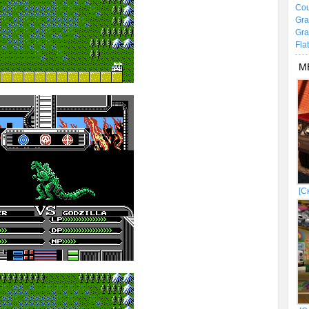
Cou
Gra
Gra
Fla
М
[С