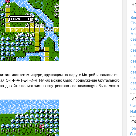
Н
GTA
Bor
Che
35h
Mox
dea
dea
dea
dea
dea
dea
dea
нитом гигантском ящере, крушащим на пару с Мотрой инопланетян
dea
вая С-Т-Р-А-Т-Е-Г-И-Я. Ну как можно было продолжение брутального
dea
ако давайте посмотрим на внутреннюю составляющую, быть может
dea
И
Чи
Hal
О
Tom
Gar