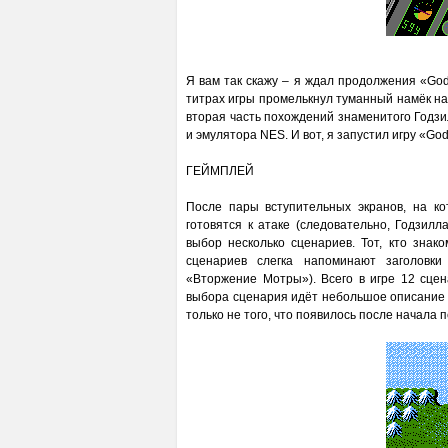
Я вам так скажу – я ждал продолжения «Godzi
титрах игры промелькнул туманный намёк на
вторая часть похождений знаменитого Годзи
и эмулятора NES. И вот, я запустил игру «Godz
ГЕЙМПЛЕЙ
После пары вступительных экранов, на к
готовятся к атаке (следовательно, Годзил
выбор несколько сценариев. Тот, кто знак
сценариев слегка напоминают заголовки
«Вторжение Мотры»). Всего в игре 12 сце
выбора сценария идёт небольшое описание мис
только не того, что появилось после начала 