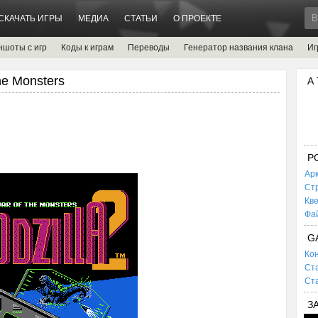
СКАЧАТЬ ИГРЫ
МЕДИА
СТАТЬИ
О ПРОЕКТЕ
ншоты с игр
Коды к играм
Переводы
Генератор названия клана
Иг
he Monsters
А
P
Ар
Ст
Кв
Фа
G
Кон
Ста
Ста
З