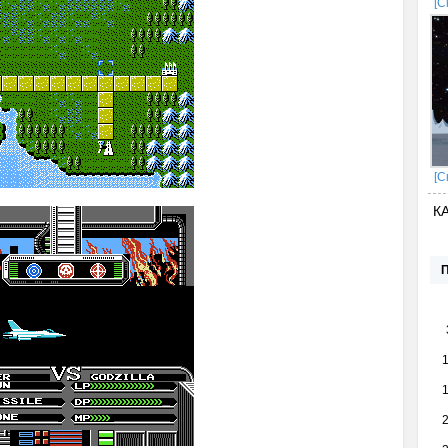
[С
[С
К