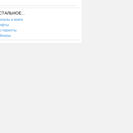
СТАЛЬНОЕ...
налы и книги
ифты
b-скрипты
ейнеры