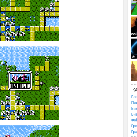
К
Бр
Пл
Ви
Ви
Фа
Гр
Гр