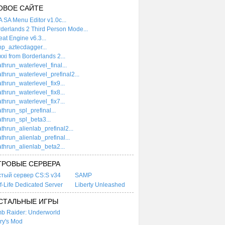
ОВОЕ САЙТЕ
 SA Menu Editor v1.0c...
derlands 2 Third Person Mode...
at Engine v6.3...
p_aztecdagger...
xi from Borderlands 2...
thrun_waterlevel_final...
thrun_waterlevel_prefinal2...
thrun_waterlevel_fix9...
thrun_waterlevel_fix8...
thrun_waterlevel_fix7...
thrun_spl_prefinal...
thrun_spl_beta3...
thrun_alienlab_prefinal2...
thrun_alienlab_prefinal...
thrun_alienlab_beta2...
ГРОВЫЕ СЕРВЕРА
стый сервер CS:S v34
SAMP
f-Life Dedicated Server
Liberty Unleashed
СТАЛЬНЫЕ ИГРЫ
b Raider: Underworld
ry's Mod