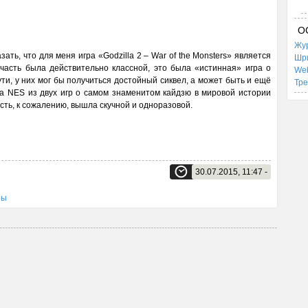
О
Жур
азать, что для меня игра «Godzilla 2 – War of the Monsters» является
Шр
часть была действительно классной, это была «истинная» игра о
We
ти, у них мог бы получиться достойный сиквел, а может быть и ещё
Тр
а NES из двух игр о самом знаменитом кайдзю в мировой истории
сть, к сожалению, вышла скучной и одноразовой.
30.07.2015, 11:47 -
ры