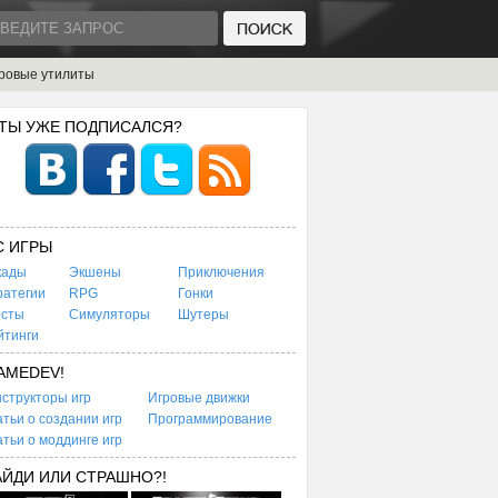
ровые утилиты
 ТЫ УЖЕ ПОДПИСАЛСЯ?
C ИГРЫ
кады
Экшены
Приключения
ратегии
RPG
Гонки
есты
Симуляторы
Шутеры
йтинги
AMEDEV!
структоры игр
Игровые движки
тьи о создании игр
Программирование
тьи о моддинге игр
АЙДИ ИЛИ СТРАШНО?!