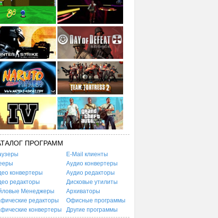
АТАЛОГ ПРОГРАММ
аузеры
E-Mail клиенты
ееры
Аудио конвертеры
део конвертеры
Аудио редакторы
део редакторы
Дисковые утилиты
йловые Менеджеры
Архиваторы
афические редакторы
Офисные программы
афические конвертеры
Другие программы