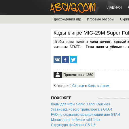
ГЛАВНАЯ
Прохождения игр
Игровые обзоры
Скри
Коды к игре MIG-29M Super Fu
Чтобы ваши пилоты жили вечно, сделайт
именами STATE.  Если пилота убивают, 
Просмотров: 1360
Категория:
Статьи
»
Коды к играм
ПОХОЖЕЕ
Коды для игры Sonic 3 and Knuckles
Установка нового транспорта в GTA 4
FAQ по созданию модификаций для GTA 4
Мониторинг software raid linux
Структура файлов в CS 1.6