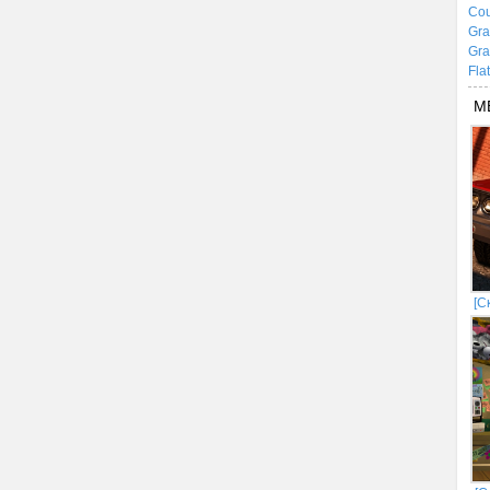
Cou
Gra
Gra
Fla
М
[С