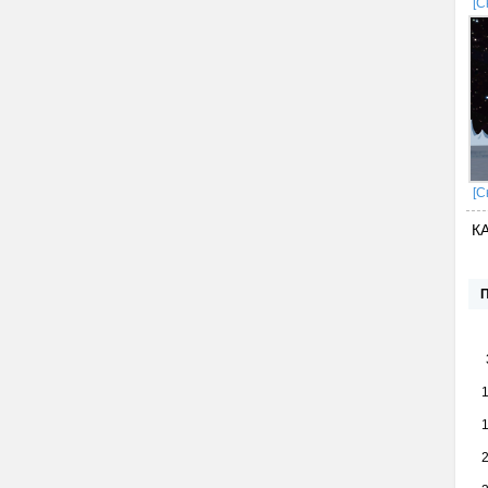
[С
[С
К