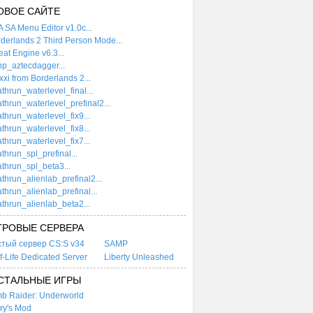
ОВОЕ САЙТЕ
 SA Menu Editor v1.0c...
derlands 2 Third Person Mode...
at Engine v6.3...
p_aztecdagger...
xi from Borderlands 2...
thrun_waterlevel_final...
thrun_waterlevel_prefinal2...
thrun_waterlevel_fix9...
thrun_waterlevel_fix8...
thrun_waterlevel_fix7...
thrun_spl_prefinal...
thrun_spl_beta3...
thrun_alienlab_prefinal2...
thrun_alienlab_prefinal...
thrun_alienlab_beta2...
ГРОВЫЕ СЕРВЕРА
стый сервер CS:S v34
SAMP
f-Life Dedicated Server
Liberty Unleashed
СТАЛЬНЫЕ ИГРЫ
b Raider: Underworld
ry's Mod