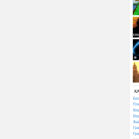
К
Бр
Пл
Ви
Ви
Фа
Гр
Гр