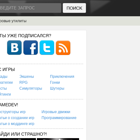
ровые утилиты
 ТЫ УЖЕ ПОДПИСАЛСЯ?
C ИГРЫ
кады
Экшены
Приключения
ратегии
RPG
Гонки
есты
Симуляторы
Шутеры
йтинги
AMEDEV!
структоры игр
Игровые движки
тьи о создании игр
Программирование
тьи о моддинге игр
АЙДИ ИЛИ СТРАШНО?!