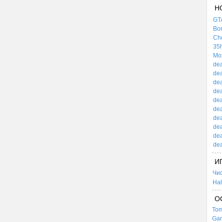
Н
GTA
Bor
Che
35h
Mox
dea
dea
dea
dea
dea
dea
dea
dea
dea
dea
И
Чи
Hal
О
Tom
Gar