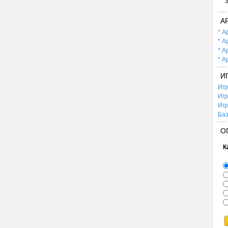
А
* А
* А
* А
* А
И
Игр
Игр
Игр
Баз
О
К