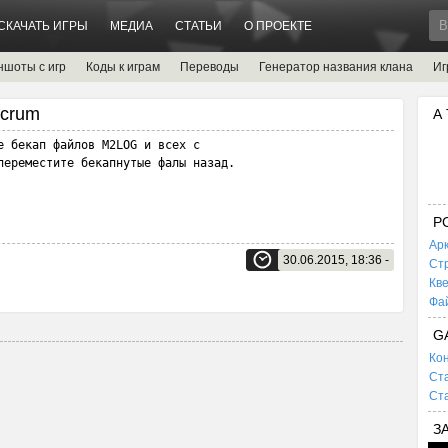
СКАЧАТЬ ИГРЫ
МЕДИА
СТАТЬИ
О ПРОЕКТЕ
ншоты с игр
Коды к играм
Переводы
Генератор названия клана
Иг
lcrum
А
е бекап файлов M2LOG и всех с

переместите бекапнутые фалы назад.
P
Ар
30.06.2015, 18:36 -
Ст
Кв
Фа
G
Кон
Ста
Ста
З