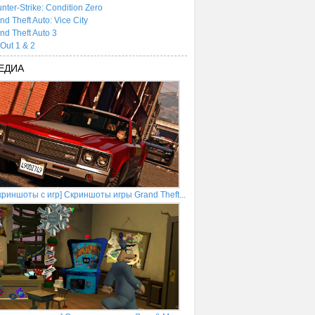
nter-Strike: Condition Zero
nd Theft Auto: Vice City
nd Theft Auto 3
tOut 1 & 2
ЕДИА
криншоты с игр] Скриншоты игры Grand Theft...