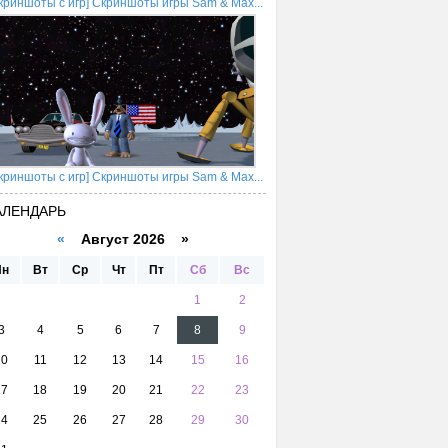
криншоты с игр] Скриншоты игры Sam & Max...
криншоты с игр] Скриншоты игры Sam & Max...
АЛЕНДАРЬ
«
Август 2026 »
Пн
Вт
Ср
Чт
Пт
Сб
Вс
1
2
3
4
5
6
7
8
9
10
11
12
13
14
15
16
17
18
19
20
21
22
23
24
25
26
27
28
29
30