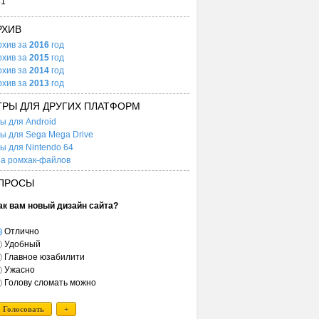
31
РХИВ
рхив за
2016
год
рхив за
2015
год
рхив за
2014
год
рхив за
2013
год
ГРЫ ДЛЯ ДРУГИХ ПЛАТФОРМ
ы для Android
ы для Sega Mega Drive
ы для Nintendo 64
а ромхак-файлов
ПРОСЫ
ак вам новый дизайн сайта?
Отлично
Удобный
Главное юзабилити
Ужасно
Голову сломать можно
Голосовать
+