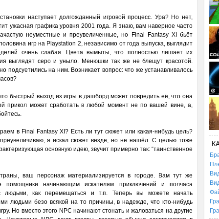
становки наступает долгожданный игровой процесс. Ура? Но нет,
тит ужасная графика уровня 2001 года. Я знаю, вам наверное часто
частую неуместные и преувеличенные, но Final Fantasy XI бьёт
ловина игр на Playstation 2, независимо от года выпуска, выглядит
оделей очень слабая. Цвета вымыты, что полностью лишает их
я выглядят серо и уныло. Менюшки так же не блещут красотой.
но подсуетились на ним. Возникает вопрос: что же устанавливалось
часов?
что быстрый выход из игры в дашборд может повредить её, что она
кой прикол может сработать в любой момент не по вашей вине, а,
бойтесь.
раем в Final Fantasy XI? Есть ли тут сюжет или какая-нибудь цель?
 преувеличиваю, я искал сюжет везде, но не нашёл. С целью тоже
К
характеризующая основную идею, звучит примерно так: “таинственное
Бр
Пл
Ви
траны, ваш персонаж материализируется в городе. Вам тут же
Ви
е помощники начинающим искателям приключений и полчаса
Фа
с людьми, как перемещаться и т.п. Теперь вы можете начать
Гр
ми людьми безо всякой на то причины, в надежде, что кто-нибудь
игру. Но вместо этого NPC начинают стонать и жаловаться на другие
Гр