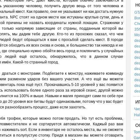
во. Некоторые NPC дают квесты, которые обычно заключаются в
Н
 указанному человеку, получить другую вещь от того человека и
нальный квест. Как правило, они не указывают ни как достать нужную
GTA
нта. NPC стоят на одном месте как истуканы круглые сутки, день и
Bor
ной причины не назвать координаты нужной локации. Стражники у
Che
, только напрямую зависящие от страны, подданным которой вы
35h
пять, мы дадим тебе другую. Кто-то из прохожих сказал, что чем
Mox
юдей бедут обращаться к вам с просьбой сделать квест. В городе
dea
ся обходить их всех снова и снова, и большинство так никогда и не
dea
, где специально нужно обойти весь город и поклянчить у случайных
dea
ко людей ещё осталось, обнаружилось, что в данном случае
dea
л имён. Какой-то странный город.
dea
dea
 драться с монстрами. Подбегаете к монстру, нажимаете комманду
dea
ским разменом ударов без вашего участия. А что ещё вы можете
dea
нвентарь пока ещё пуст. Прокачавшись 5-10 уровней у вас появится
dea
сь использовать более одного раза за игровой сеанс, другой можно
dea
олнится на 100% и выше. Навыки и магия приходят сами по себе при
до 20 уровня все битвы будут одинаковыми, потому что у вас будет
И
тся разнообразить процесс, даже если захотеть.
Чи
Hal
бя трофеи, которые можно потом продать. Но тут есть проблема,
ловместителен и не сортируется автоматически. Каджый раз вам
О
 нажимать sort. Если в инвентаре не осталось места, вы не сможете
Tom
титься в полупустую стопку. Придя в магазин вы можете отоварить
Gar