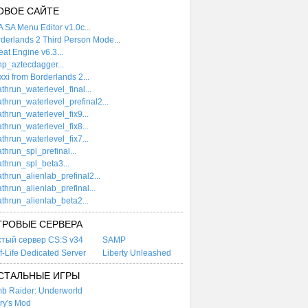
ОВОЕ САЙТЕ
 SA Menu Editor v1.0c...
derlands 2 Third Person Mode...
at Engine v6.3...
p_aztecdagger...
xi from Borderlands 2...
thrun_waterlevel_final...
thrun_waterlevel_prefinal2...
thrun_waterlevel_fix9...
thrun_waterlevel_fix8...
thrun_waterlevel_fix7...
thrun_spl_prefinal...
thrun_spl_beta3...
thrun_alienlab_prefinal2...
thrun_alienlab_prefinal...
thrun_alienlab_beta2...
ГРОВЫЕ СЕРВЕРА
стый сервер CS:S v34
SAMP
f-Life Dedicated Server
Liberty Unleashed
СТАЛЬНЫЕ ИГРЫ
b Raider: Underworld
ry's Mod