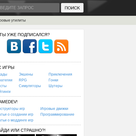
ровые утилиты
 ТЫ УЖЕ ПОДПИСАЛСЯ?
C ИГРЫ
кады
Экшены
Приключения
ратегии
RPG
Гонки
есты
Симуляторы
Шутеры
йтинги
AMEDEV!
структоры игр
Игровые движки
тьи о создании игр
Программирование
тьи о моддинге игр
АЙДИ ИЛИ СТРАШНО?!