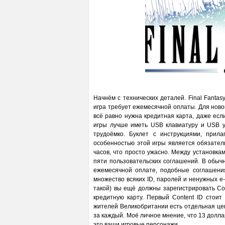
Начнём с технических деталей. Final Fantas
игра требует ежемесячной оплаты. Для ново
всё равно нужна кредитная карта, даже если
игры лучше иметь USB клавиатуру и USB у
трудоёмко. Буклет с инструкциями, прил
особенностью этой игры является обязатель
часов, что просто ужасно. Между установка
пяти пользовательских соглашений. В обычн
ежемесячной оплате, подобные соглашения
множество всяких ID, паролей и ненужных e-m
такой) вы ещё должны зарегистрировать Cont
кредитную карту. Первый Content ID стоит
жителей Великобритании есть отдельная цен
за каждый. Моё личное мнение, что 13 долла
это ваши игровые персонажи.