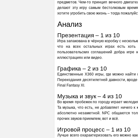
предметов. Чем-то принцип вечного двигате
делают эту игру самым бестолковым время
хотите угробить свою жизнь – тогда пожалуйс
Анализ
Презентация – 1 из 10
Игра запакована в чёрную коробку с несколь
что на всех остальных играх есть хоть 
пользовательских соглашений добра игре н
иллюстрациях или видео.
Графика – 2 из 10
Единственные Х360 игры, где можно найти 
Переиздания десятилетней давности, вроде D
Final Fantasy XI.
Музыка и звук – 4 из 10
Во время пробежек по городу играет мелодия
Та музыка, что есть, не добавляет ничего к
абсолютно незаметной. NPC общаются толь
прочих звуков приемлем, вот и всё.
Игровой процесс – 1 из 10
Лучше всего охарактеризовать его можно как