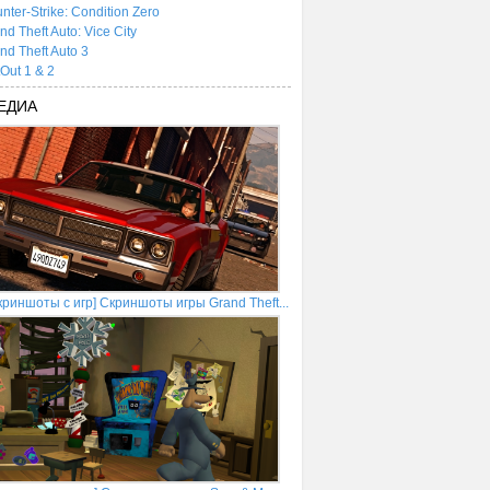
nter-Strike: Condition Zero
nd Theft Auto: Vice City
nd Theft Auto 3
tOut 1 & 2
ЕДИА
криншоты с игр] Скриншоты игры Grand Theft...