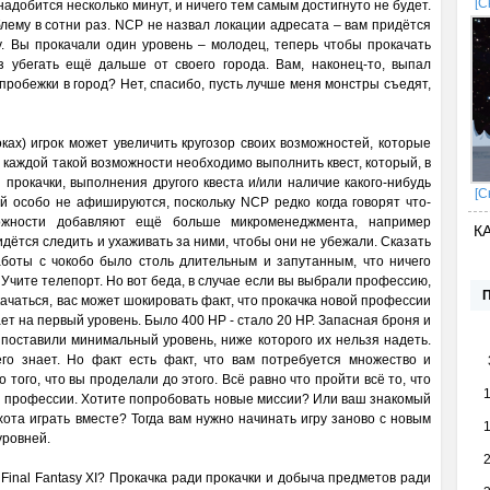
[С
надобится несколько минут, и ничего тем самым достигнуто не будет.
лему в сотни раз. NCP не назвал локации адресата – вам придётся
у. Вы прокачали один уровень – молодец, теперь чтобы прокачать
 убегать ещё дальше от своего города. Вам, наконец-то, выпал
пробежки в город? Нет, спасибо, пусть лучше меня монстры съедят,
ах) игрок может увеличить кругозор своих возможностей, которые
 каждой такой возможности необходимо выполнить квест, который, в
 прокачки, выполнения другого квеста и/или наличие какого-нибудь
[С
й особо не афишируются, поскольку NCP редко когда говорят что-
ожности добавляют ещё больше микроменеджмента, например
К
идётся следить и ухаживать за ними, чтобы они не убежали. Сказать
аботы с чокобо было столь длительным и запутанным, что ничего
 Учите телепорт. Но вот беда, в случае если вы выбрали профессию,
качаться, вас может шокировать факт, что прокачка новой профессии
ет на первый уровень. Было 400 HP - стало 20 HP. Запасная броня и
поставили минимальный уровень, ниже которого их нельзя надеть.
го знает. Но факт есть факт, что вам потребуется множество и
 того, что вы проделали до этого. Всё равно что пройти всё то, что
ой профессии. Хотите попробовать новые миссии? Или ваш знакомый
хота играть вместе? Тогда вам нужно начинать игру заново с новым
уровней.
 Final Fantasy XI? Прокачка ради прокачки и добыча предметов ради