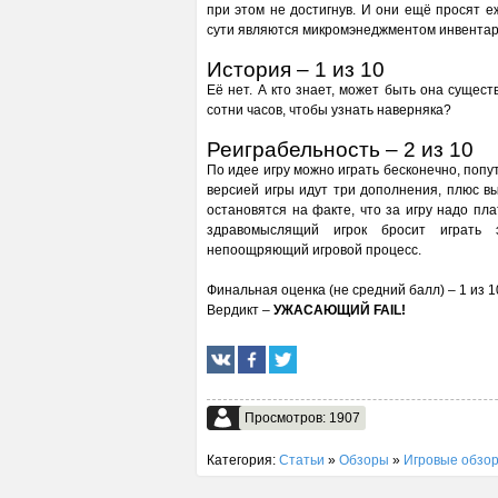
при этом не достигнув. И они ещё просят 
сути являются микромэнеджментом инвентаря,
История – 1 из 10
Её нет. А кто знает, может быть она сущес
сотни часов, чтобы узнать наверняка?
Реиграбельность – 2 из 10
По идее игру можно играть бесконечно, попут
версией игры идут три дополнения, плюс вы
остановятся на факте, что за игру надо пл
здравомыслящий игрок бросит играть 
непоощряющий игровой процесс.
Финальная оценка (не средний балл) – 1 из 1
Вердикт –
УЖАСАЮЩИЙ FAIL!
Просмотров: 1907
Категория:
Статьи
»
Обзоры
»
Игровые обзо