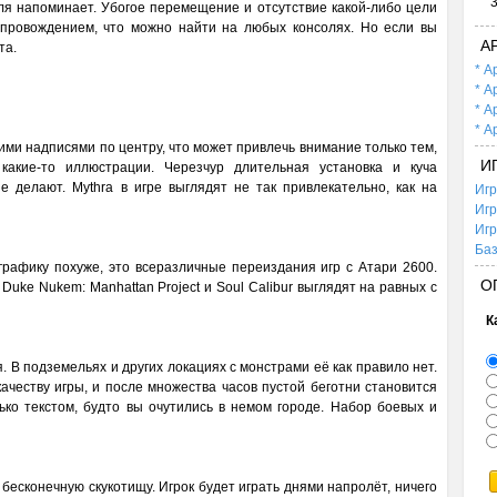
ля напоминает. Убогое перемещение и отсутствие какой-либо цели
провождением, что можно найти на любых консолях. Но если вы
А
та.
* А
* А
* А
* А
кими надписями по центру, что может привлечь внимание только тем,
И
какие-то иллюстрации. Черезчур длительная установка и куча
е делают. Mythra в игре выглядят не так привлекательно, как на
Игр
Игр
Игр
Баз
графику похуже, это всеразличные переиздания игр с Атари 2600.
О
uke Nukem: Manhattan Project и Soul Calibur выглядят на равных с
К
. В подземельях и других локациях с монстрами её как правило нет.
 качеству игры, и после множества часов пустой беготни становится
ко текстом, будто вы очутились в немом городе. Набор боевых и
 бесконечную скукотищу. Игрок будет играть днями напролёт, ничего