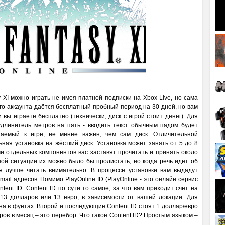
y XI можно играть не имея платной подписки на Xbox Live, но сама
го аккаунта даётся бесплатный пробный период на 30 дней, но вам
 вы играете бесплатно (технически, диск с игрой стоит денег). Для
длинитель метров на пять - вводить текст обычным падом будет
агаемый к игре, не менее важен, чем сам диск. Отличительной
ная установка на жёсткий диск. Установка может занять от 5 до 8
ми отдельных компонентов вас заставят прочитать и принять около
ой ситуации их можно было бы пролистать, но когда речь идёт об
 лучше читать внимательно. В процессе установки вам выдадут
ail адресов. Помимо PlayOnline ID (PlayOnline - это онлайн сервис
ent ID. Content ID по сути то самое, за что вам приходит счёт на
 13 долларов или 13 евро, в зависимости от вашей локации. Для
а в фунтах. Второй и последующие Content ID стоят 1 доллар/евро
ров в месяц – это перебор. Что такое Content ID? Простым языком –