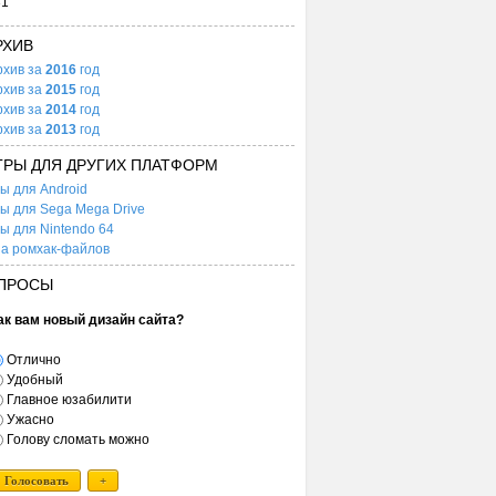
31
РХИВ
рхив за
2016
год
рхив за
2015
год
рхив за
2014
год
рхив за
2013
год
ГРЫ ДЛЯ ДРУГИХ ПЛАТФОРМ
ы для Android
ы для Sega Mega Drive
ы для Nintendo 64
а ромхак-файлов
ПРОСЫ
ак вам новый дизайн сайта?
Отлично
Удобный
Главное юзабилити
Ужасно
Голову сломать можно
Голосовать
+