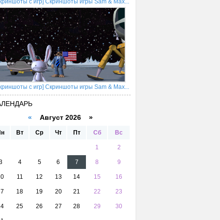
криншоты с игр] Скриншоты игры Sam & Max...
криншоты с игр] Скриншоты игры Sam & Max...
АЛЕНДАРЬ
«
Август 2026 »
Пн
Вт
Ср
Чт
Пт
Сб
Вс
1
2
3
4
5
6
7
8
9
10
11
12
13
14
15
16
17
18
19
20
21
22
23
24
25
26
27
28
29
30