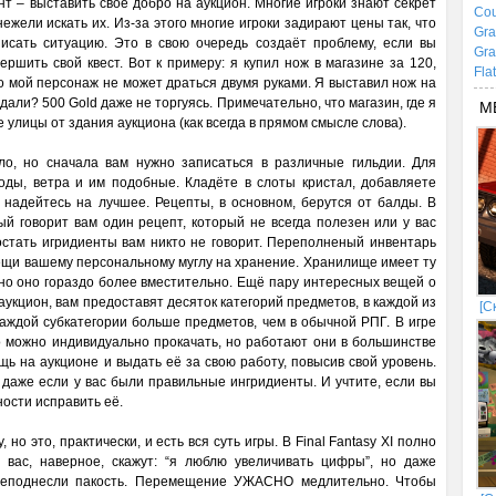
нт – выставить своё добро на аукцион. Многие игроки знают секрет
Cou
ежели искать их. Из-за этого многие игроки задирают цены так, что
Gra
писать ситуацию. Это в свою очередь создаёт проблему, если вы
Gra
ершить свой квест. Вот к примеру: я купил нож в магазине за 120,
Fla
о мой персонаж не может драться двумя руками. Я выставил нож на
 дали? 500 Gold даже не торгуясь. Примечательно, что магазин, где я
М
 улицы от здания аукциона (как всегда в прямом смысле слова).
о, но сначала вам нужно записаться в различные гильдии. Для
оды, ветра и им подобные. Кладёте в слоты кристал, добавляете
 надейтесь на лучшее. Рецепты, в основном, берутся от балды. В
ый говорит вам один рецепт, который не всегда полезен или у вас
остать игридиенты вам никто не говорит. Переполненый инвентарь
вещи вашему персональному муглу на хранение. Хранилище имеет ту
 но оно гораздо более вместительно. Ещё пару интересных вещей о
 аукцион, вам предоставят десяток категорий предметов, в каждой из
[С
каждой субкатегории больше предметов, чем в обычной РПГ. В игре
о можно индивидуально прокачать, но работают они в большинстве
щь на аукционе и выдать её за свою работу, повысив свой уровень.
 даже если у вас были правильные ингридиенты. И учтите, если вы
ности исправить её.
о это, практически, и есть вся суть игры. В Final Fantasy XI полно
з вас, наверное, скажут: “я люблю увеличивать цифры”, но даже
преподнесли пакость. Перемещение УЖАСНО медлительно. Чтобы