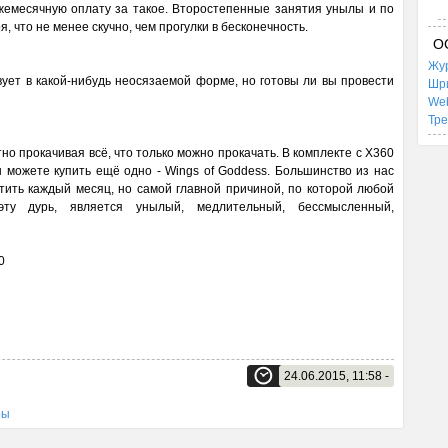
ежемесячную оплату за такое. Второстепенные занятия унылы и по
 что не менее скучно, чем прогулки в бесконечность.
О
Жур
твует в какой-нибудь неосязаемой форме, но готовы ли вы провести
Шр
We
Тр
но прокачивая всё, что только можно прокачать. В комплекте с X360
 можете купить ещё одно - Wings of Goddess. Большинство из нас
атить каждый месяц, но самой главной причиной, по которой любой
эту дурь, является унылый, медлительный, бессмысленный,
0
24.06.2015, 11:58 -
ры