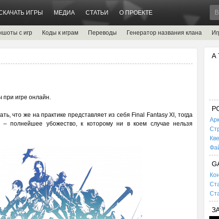
СКАЧАТЬ ИГРЫ
МЕДИА
СТАТЬИ
О ПРОЕКТЕ
ншоты с игр
Коды к играм
Переводы
Генератор названия клана
Иг
А
ч при игре онлайн.
P
ть, что же на практике представляет из себя Final Fantasy XI, тогда
Ар
I – полнейшее убожество, к которому ни в коем случае нельзя
Ст
Кв
Фа
G
Кон
Ста
Ста
З