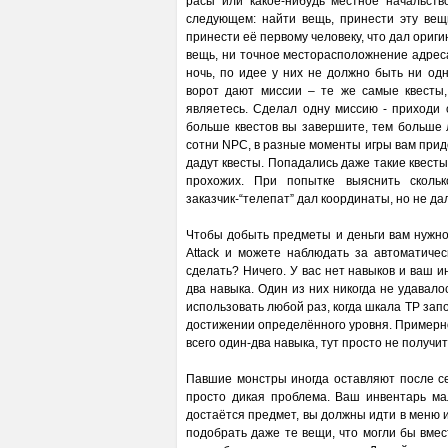
расы или какое-нибудь местное начальст
следующем: найти вещь, принести эту вещь
принести её первому человеку, что дал ориги
вещь, ни точное месторасположнение адреса
ночь, по идее у них не должно быть ни од
ворот дают миссии – те же самые квесты
являетесь. Сделал одну миссию - приходи о
больше квестов вы завершите, тем больше л
сотни NPC, в разные моменты игры вам придёт
дадут квесты. Попадались даже такие квесты
прохожих. При попытке выяснить сколь
заказчик-“телепат” дал координаты, но не да
Чтобы добыть предметы и деньги вам нужно
Attack и можете наблюдать за автоматиче
сделать? Ничего. У вас нет навыков и ваш и
два навыка. Один из них никогда не удавало
использовать любой раз, когда шкала TP зап
достижении определённого уровня. Примерно 
всего один-два навыка, тут просто не получи
Павшие монстры иногда оставляют после се
просто дикая проблема. Ваш инвентарь ма
достаётся предмет, вы должны идти в меню и
подобрать даже те вещи, что могли бы вмес