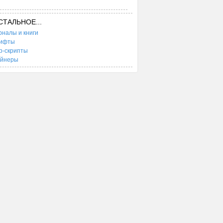
СТАЛЬНОЕ...
налы и книги
ифты
b-скрипты
ейнеры