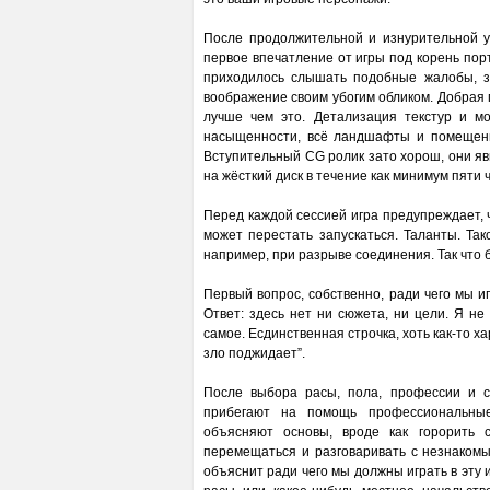
После продолжительной и изнурительной у
первое впечатление от игры под корень пор
приходилось слышать подобные жалобы, за
воображение своим убогим обликом. Добрая по
лучше чем это. Детализация текстур и м
насыщенности, всё ландшафты и помещени
Вступительный CG ролик зато хорош, они яв
на жёсткий диск в течение как минимум пяти 
Перед каждой сессией игра предупреждает, 
может перестать запускаться. Таланты. Та
например, при разрыве соединения. Так что 
Первый вопрос, собственно, ради чего мы иг
Ответ: здесь нет ни сюжета, ни цели. Я не
самое. Есдинственная строчка, хоть как-то 
зло поджидает”.
После выбора расы, пола, профессии и с
прибегают на помощь профессиональны
объясняют основы, вроде как горорить 
перемещаться и разговаривать с незнакомы
объяснит ради чего мы должны играть в эту 