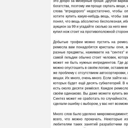
это добро за мизерные гроши. Другой вариа
богатства, поэтому им проще скупать вещи, н
слова “втридорого” недостаточно, чтобы о
хотите купить какую-нибудь вещь, чтобы зав
понял, что вещь абсолютно бесполезная, иб
аукцион за 99 и угадайте сколько за него мне
купил нож стоит на противоположной стороне
Добытые трофеи можно пустить на ремесл
ремесла вам понадобятся кристалы огня, в
разные предметы, нажимаете на “синтез” и
самой гильдии обычно стоит человек, котор
может не быть нужных ингридиентов. Где д
можно опустошить в своём логове, оставив 
же проблему с отсутствием автосортировки,
вещах. Их много, очень много. Если зайти на
которых будет ещё десять субкатегорий. В 
есть около десяти ремёсел. Каждое ремесл
своём одинаково. Вы даже можете купить ве
Синтез может не сработать по случайности,
сделали ошибку с выбором, у вас нет возмож
Много слов было уделено микроменеджменту, н
всего, что можно прокачать. Некоторые и
любителям таких занятий разработчики 