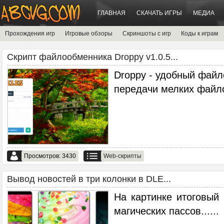
ГЛАВНАЯ
СКАЧАТЬ ИГРЫ
МЕДИА
Прохождения игр
Игровые обзоры
Скриншоты с игр
Коды к играм
Скрипт файлообменника Droppy v1.0.5...
Droppy - удобный фай
передачи мелких файл
Просмотров: 3430
Web-скрипты
Вывод новостей в три колонки в DLE...
На картинке итоговый
магических пассов...
...