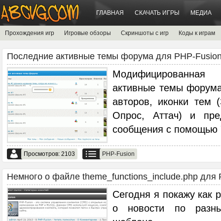
ГЛАВНАЯ
СКАЧАТЬ ИГРЫ
МЕДИА
Прохождения игр
Игровые обзоры
Скриншоты с игр
Коды к играм
Последние активные темы форума для PHP-Fusion.
Модифицированная
активные темы форума
авторов, иконки тем 
Опрос, Аттач) и пре
сообщения с помощью "t
Просмотров: 2103
PHP-Fusion
Немного о файле theme_functions_include.php для 
Сегодня я покажу как
о новости по раз