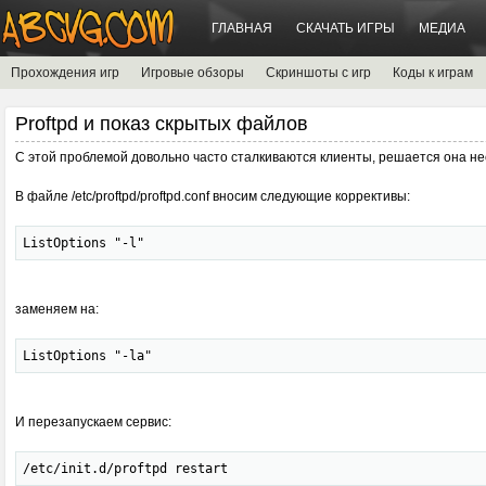
ГЛАВНАЯ
СКАЧАТЬ ИГРЫ
МЕДИА
Прохождения игр
Игровые обзоры
Скриншоты с игр
Коды к играм
Proftpd и показ скрытых файлов
С этой проблемой довольно часто сталкиваются клиенты, решается она не
В файле /etc/proftpd/proftpd.conf вносим следующие коррективы:
ListOptions "-l"
заменяем на:
ListOptions "-la"
И перезапускаем сервис:
/etc/init.d/proftpd restart