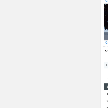
[С
[С
К