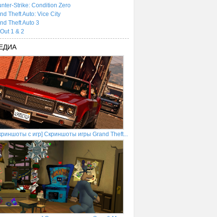
nter-Strike: Condition Zero
nd Theft Auto: Vice City
nd Theft Auto 3
tOut 1 & 2
ЕДИА
криншоты с игр] Скриншоты игры Grand Theft...