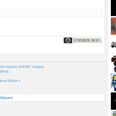
17.02.2015, 19:12 -
tive requires SUEXEC wrapper.
(Bind)
в на Debian 4
Debian
: