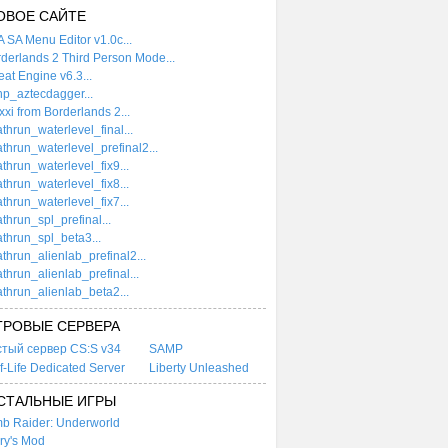
ОВОЕ САЙТЕ
 SA Menu Editor v1.0c...
derlands 2 Third Person Mode...
at Engine v6.3...
p_aztecdagger...
xi from Borderlands 2...
thrun_waterlevel_final...
thrun_waterlevel_prefinal2...
thrun_waterlevel_fix9...
thrun_waterlevel_fix8...
thrun_waterlevel_fix7...
thrun_spl_prefinal...
thrun_spl_beta3...
thrun_alienlab_prefinal2...
thrun_alienlab_prefinal...
thrun_alienlab_beta2...
ГРОВЫЕ СЕРВЕРА
стый сервер CS:S v34
SAMP
f-Life Dedicated Server
Liberty Unleashed
СТАЛЬНЫЕ ИГРЫ
b Raider: Underworld
ry's Mod