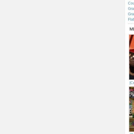
Cou
Gra
Gra
Fla
М
[С