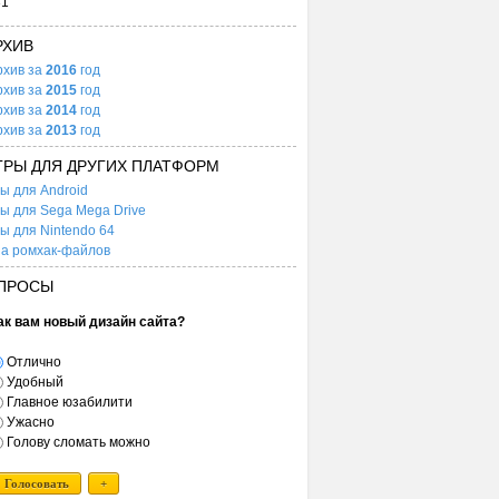
31
РХИВ
рхив за
2016
год
рхив за
2015
год
рхив за
2014
год
рхив за
2013
год
ГРЫ ДЛЯ ДРУГИХ ПЛАТФОРМ
ы для Android
ы для Sega Mega Drive
ы для Nintendo 64
а ромхак-файлов
ПРОСЫ
ак вам новый дизайн сайта?
Отлично
Удобный
Главное юзабилити
Ужасно
Голову сломать можно
Голосовать
+