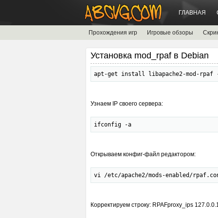
ГЛАВНАЯ
Прохождения игр
Игровые обзоры
Скри
Установка mod_rpaf в Debian
apt-get install libapache2-mod-rpaf 
Узнаем IP своего сервера:
ifconfig -a
Открываем конфиг-файл редактором:
vi /etc/apache2/mods-enabled/rpaf.co
Корректируем строку: RPAFproxy_ips 127.0.0.1