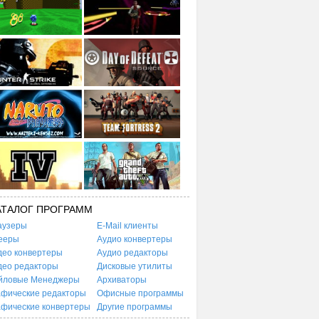
АТАЛОГ ПРОГРАММ
аузеры
E-Mail клиенты
ееры
Аудио конвертеры
део конвертеры
Аудио редакторы
део редакторы
Дисковые утилиты
йловые Менеджеры
Архиваторы
афические редакторы
Офисные программы
афические конвертеры
Другие программы