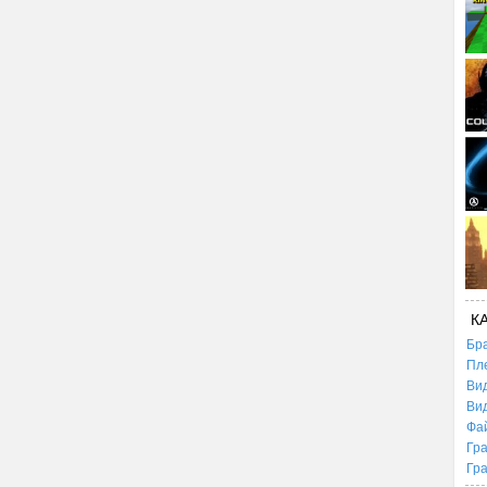
К
Бр
Пл
Ви
Ви
Фа
Гр
Гр