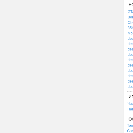
Н
GTA
Bor
Che
35h
Mox
dea
dea
dea
dea
dea
dea
dea
dea
dea
dea
И
Чи
Hal
О
Tom
Gar