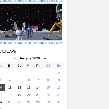
криншоты с игр] Скриншоты игры Sam & Max...
криншоты с игр] Скриншоты игры Sam & Max...
АЛЕНДАРЬ
«
Август 2026 »
Пн
Вт
Ср
Чт
Пт
Сб
Вс
1
2
3
4
5
6
7
8
9
10
11
12
13
14
15
16
17
18
19
20
21
22
23
24
25
26
27
28
29
30