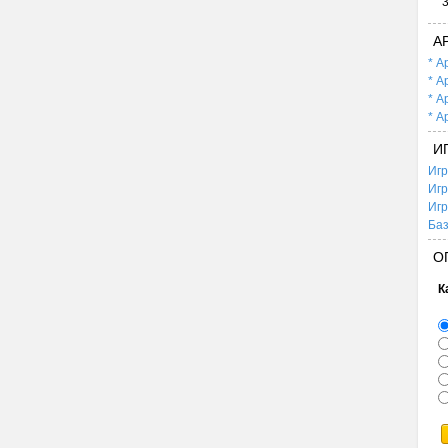
А
* А
* А
* А
* А
И
Игр
Игр
Игр
Баз
О
К