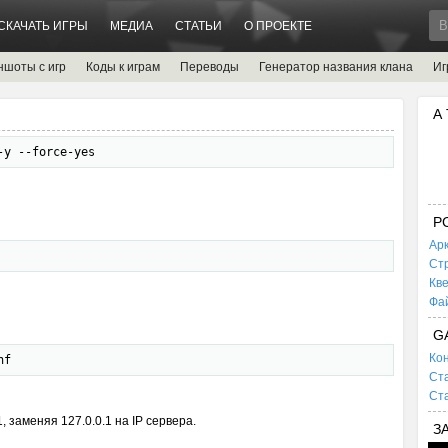
СКАЧАТЬ ИГРЫ
МЕДИА
СТАТЬИ
О ПРОЕКТЕ
ншоты с игр
Коды к играм
Переводы
Генератор названия клана
Иг
А
-y --force-yes
P
Ар
Ст
Кв
Фа
G
Кон
nf 
Ста
Ста
, заменяя 127.0.0.1 на IP сервера.
З