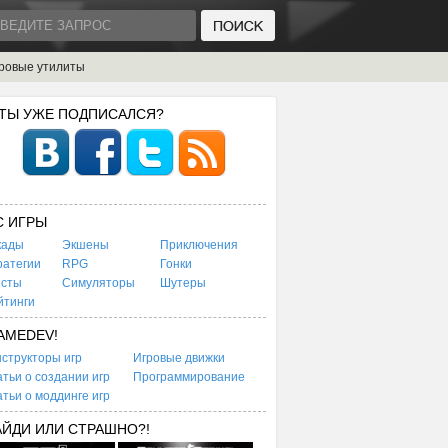
ровые утилиты
 ТЫ УЖЕ ПОДПИСАЛСЯ?
C ИГРЫ
кады
Экшены
Приключения
ратегии
RPG
Гонки
есты
Симуляторы
Шутеры
йтинги
AMEDEV!
структоры игр
Игровые движки
тьи о создании игр
Программирование
тьи о моддинге игр
АЙДИ ИЛИ СТРАШНО?!