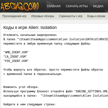
ГЛАВНАЯ
СКАЧАТЬ ИГРЫ
МЕДИА
Прохождения игр
Игровые обзоры
Скриншоты с игр
Коды к играм
Коды к игре Alien: Isolation
Отключить начальные видеоролики:

В папке "\Steam\SteamApps\common\Alien Isolation\DATA\UI\MOVIE
переместите в любую временную папку следующие файлы: 

"AMD_IDENT.USM" 

"CA_IDENT.USM" 

"FOX_IDENT.USM" 

Чтобы вернуть все обратно, просто переместите файлы обратно 

с временной папки в первоначальную.

Изменить угол обзора:

Используя программу Блокнот откройте файл "ENGINE_SETTINGS.XML
находящийся в папке:  "\Steam\SteamApps\common\Alien Isolation
Найдите в нем следующие строки: 
