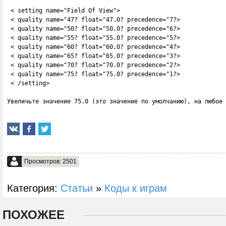
 < setting name="Field Of View">

 < quality name="47? float="47.0? precedence="7?>

 < quality name="50? float="50.0? precedence="6?>

 < quality name="55? float="55.0? precedence="5?>

 < quality name="60? float="60.0? precedence="4?>

 < quality name="65? float="65.0? precedence="3?>

 < quality name="70? float="70.0? precedence="2?>

 < quality name="75? float="75.0? precedence="1?>

 < /setting>

Увеличьте значение 75.0 (это значение по умолчанию), на любое 
Просмотров: 2501
Категория:
Статьи
»
Коды к играм
ПОХОЖЕЕ