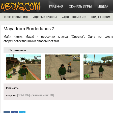
ГЛАВНАЯ
СКАЧАТЬ ИГРЫ
МЕДИА
Прохождения игр
Игровые обзоры
Скриншоты с игр
Коды к играм
Maya from Borderlands 2
Майя (англ. Maya) - персонаж класса "Сирена". Одна из шест
сверхъестественными способностями.
Скриншоты:
Скачать:
maya.rar
[3.94 Mb] (cкачиваний: 70)