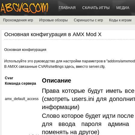
ГЛАВНАЯ
СКАЧАТЬ ИГРЫ
МЕДИА
Прохождения игр
Игровые обзоры
Скриншоты с игр
Коды к играм
Основная конфигурация в AMX Mod X
Основная конфигурация
Используйте это руководство для настройки параметров в "addons/amxmodx/
В AMXX связанные CVARs/settings здесь, вместо server.cfg.
Cvar
Описание
Команда сервера
Права которые будут иметь все
(смотреть users.ini для дополни
amx_default_access
информации)
Слово которое будет идти после s
для ввода пароля админа 
поменять на другое)