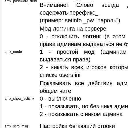
amx_password_field
Внимание! Слово всегда 
содержать перефикс_
(пример: setinfo _pw "пароль")
Мод логгинга на сервере
0 - отключить логгинг (в этом
права админам выдаваться не б
1 - простой мод (админам
amx_mode
выдаваться права)
2 - кикать всех игроков котор
списке users.ini
Показывать все действия адм
общем чате
0 - выключенно
amx_show_activity
1 - показывать, но без ника адм
2 - показывать с ником админа
Настройка бегающий строки
amx_scrollmsg