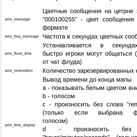
Цветные сообщения на цетрне 
"000100255" - цвет сообщени
amx_imessage
формате
Частота в секундах цветных со
amx_freq_imessage
Устанавливается в секунда
быстро игроки могут общаться 
amx_flood_time
от чат флуда)
Количество зарезервированных 
amx_reservation
Вывод времени до конца мапы
a - показывать белым цветом вн
b - голосом
c - произносить без слова "rem
(только если выбрана фу
голосом)
amx_time_display
d - произносить без