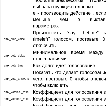
"hours/minutes/seconds" (толь
выбрана функция голосом)
e - производить действие , есл
меньше чем в выставл
параметрах
Произносить "say thetime" 
timeleft" голосом, поставьте 
amx_time_voice
отключить
Миннимальное время между
amx_vote_delay
голосованиями
Как долго идёт голосование
amx_vote_time
Показать кто делает голосовани
чего, поставьте 0 чтобы отключ
amx_vote_answers
чтобы включить
Коэффициент для голосования з
amx_votekick_ratio
Коэффициент для голосования з
amx_voteban_ratio
Коэффициент для голосова