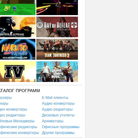
АТАЛОГ ПРОГРАММ
аузеры
E-Mail клиенты
ееры
Аудио конвертеры
део конвертеры
Аудио редакторы
део редакторы
Дисковые утилиты
йловые Менеджеры
Архиваторы
афические редакторы
Офисные программы
афические конвертеры
Другие программы