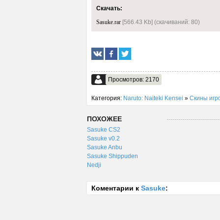
Скачать:
Sasuke.rar
[566.43 Kb] (cкачиваний: 80)
Просмотров: 2170
Категория:
Naruto: Naiteki Kensei
»
Скины игро
ПОХОЖЕЕ
Sasuke CS2
Sasuke v0.2
Sasuke Anbu
Sasuke Shippuden
Nedji
Коментарии к
Sasuke
: