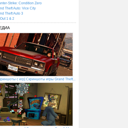
nter-Strike: Condition Zero
nd Theft Auto: Vice City
nd Theft Auto 3
tOut 1 & 2
ЕДИА
криншоты с игр] Скриншоты игры Grand Theft...