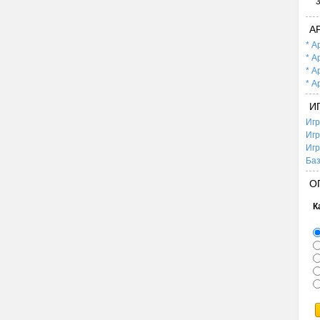
А
* А
* А
* А
* А
И
Игр
Игр
Игр
Баз
О
К