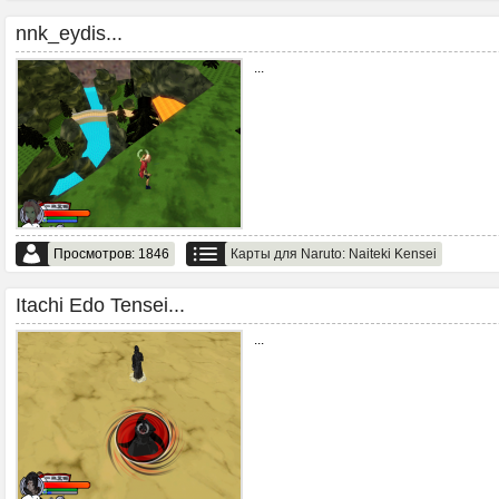
nnk_eydis...
...
Просмотров: 1846
Карты для Naruto: Naiteki Kensei
Itachi Edo Tensei...
...