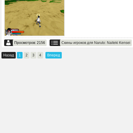
Просмотров: 2156
Скины игроков для Naruto: Naiteki Kensei
Назад
1
2
3
4
Вперед