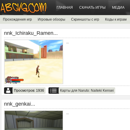
ГЛАВНАЯ
СКАЧАТЬ ИГРЫ
МЕДИА
Прохождения игр
Игровые обзоры
Скриншоты с игр
Коды к играм
nnk_Ichiraku_Ramen...
...
Просмотров: 1936
Карты для Naruto: Naiteki Kensei
nnk_genkai...
...