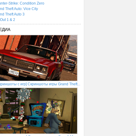
nter-Strike: Condition Zero
nd Theft Auto: Vice City
nd Theft Auto 3
tOut 1 & 2
ЕДИА
криншоты с игр] Скриншоты игры Grand Theft...