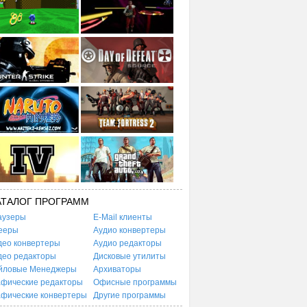
АТАЛОГ ПРОГРАММ
аузеры
E-Mail клиенты
ееры
Аудио конвертеры
део конвертеры
Аудио редакторы
део редакторы
Дисковые утилиты
йловые Менеджеры
Архиваторы
афические редакторы
Офисные программы
афические конвертеры
Другие программы