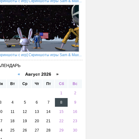
криншоты с игр] Скриншоты игры Sam & Max...
криншоты с игр] Скриншоты игры Sam & Max...
АЛЕНДАРЬ
«
Август 2026 »
Пн
Вт
Ср
Чт
Пт
Сб
Вс
1
2
3
4
5
6
7
8
9
10
11
12
13
14
15
16
17
18
19
20
21
22
23
24
25
26
27
28
29
30