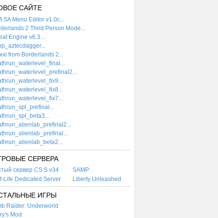
ОВОЕ САЙТЕ
 SA Menu Editor v1.0c...
derlands 2 Third Person Mode...
at Engine v6.3...
p_aztecdagger...
xi from Borderlands 2...
thrun_waterlevel_final...
thrun_waterlevel_prefinal2...
thrun_waterlevel_fix9...
thrun_waterlevel_fix8...
thrun_waterlevel_fix7...
thrun_spl_prefinal...
thrun_spl_beta3...
thrun_alienlab_prefinal2...
thrun_alienlab_prefinal...
thrun_alienlab_beta2...
ГРОВЫЕ СЕРВЕРА
стый сервер CS:S v34
SAMP
f-Life Dedicated Server
Liberty Unleashed
СТАЛЬНЫЕ ИГРЫ
b Raider: Underworld
ry's Mod