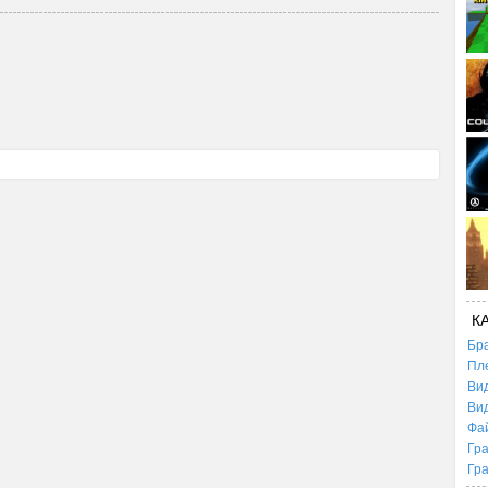
К
Бр
Пл
Ви
Ви
Фа
Гр
Гр