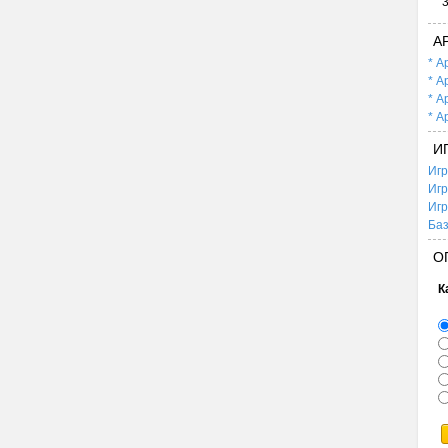
А
* А
* А
* А
* А
И
Игр
Игр
Игр
Баз
О
К