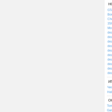
Н
GTA
Bor
Che
35h
Mox
dea
dea
dea
dea
dea
dea
dea
dea
dea
dea
И
Чи
Hal
О
Tom
Gar