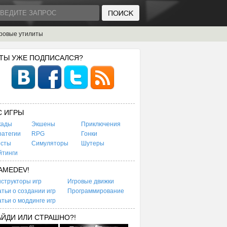
ровые утилиты
 ТЫ УЖЕ ПОДПИСАЛСЯ?
C ИГРЫ
кады
Экшены
Приключения
ратегии
RPG
Гонки
есты
Симуляторы
Шутеры
йтинги
AMEDEV!
структоры игр
Игровые движки
тьи о создании игр
Программирование
тьи о моддинге игр
АЙДИ ИЛИ СТРАШНО?!