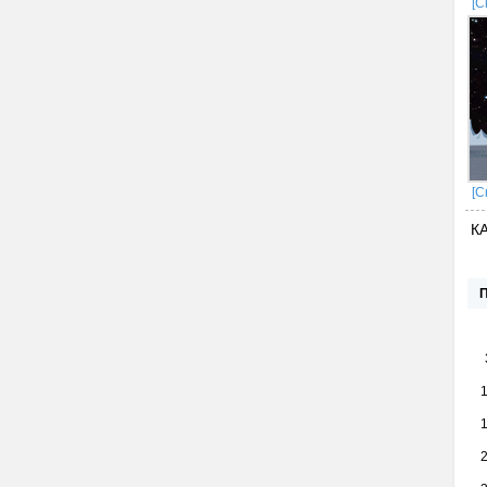
[С
[С
К