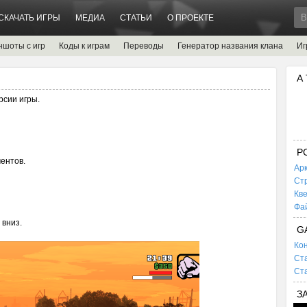
СКАЧАТЬ ИГРЫ
МЕДИА
СТАТЬИ
О ПРОЕКТЕ
ншоты с игр
Коды к играм
Переводы
Генератор названия клана
Иг
А
рсии игры.
P
ентов.
Ар
Ст
Кв
Фа
 вниз.
G
Кон
Ста
Ста
З