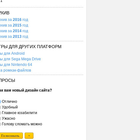
31
РХИВ
рхив за
2016
год
рхив за
2015
год
рхив за
2014
год
рхив за
2013
год
ГРЫ ДЛЯ ДРУГИХ ПЛАТФОРМ
ы для Android
ы для Sega Mega Drive
ы для Nintendo 64
а ромхак-файлов
ПРОСЫ
ак вам новый дизайн сайта?
Отлично
Удобный
Главное юзабилити
Ужасно
Голову сломать можно
Голосовать
+