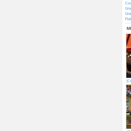
Cou
Gra
Gra
Fla
М
[С