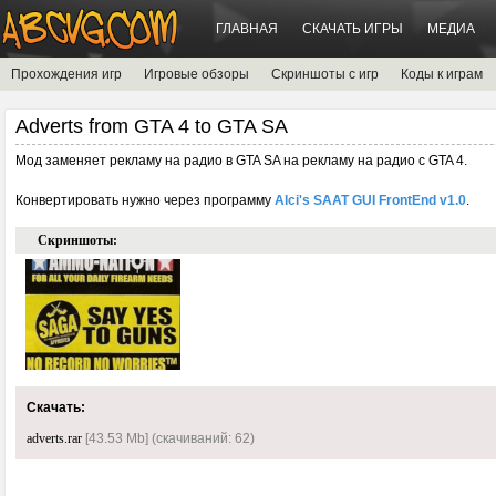
ГЛАВНАЯ
СКАЧАТЬ ИГРЫ
МЕДИА
Прохождения игр
Игровые обзоры
Скриншоты с игр
Коды к играм
Adverts from GTA 4 to GTA SA
Мод заменяет рекламу на радио в GTA SA на рекламу на радио с GTA 4.
Конвертировать нужно через программу
Alci's SAAT GUI FrontEnd v1.0
.
Скриншоты:
Скачать:
adverts.rar
[43.53 Mb] (cкачиваний: 62)