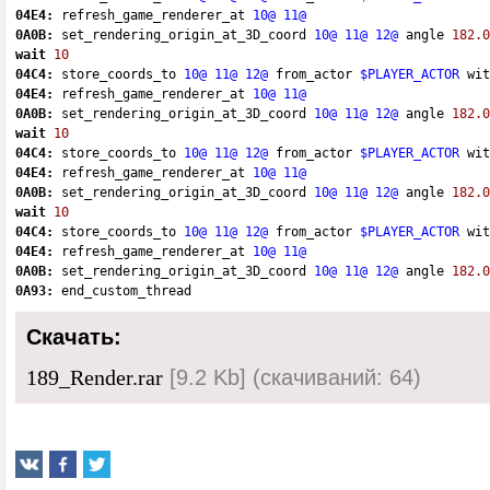
04E4:
 refresh_game_renderer_at 
10@
11@
0A0B:
 set_rendering_origin_at_3D_coord 
10@
11@
12@
 angle 
182.0
wait
10
04C4:
 store_coords_to 
10@
11@
12@
 from_actor 
$PLAYER_ACTOR
 wit
04E4:
 refresh_game_renderer_at 
10@
11@
0A0B:
 set_rendering_origin_at_3D_coord 
10@
11@
12@
 angle 
182.0
wait
10
04C4:
 store_coords_to 
10@
11@
12@
 from_actor 
$PLAYER_ACTOR
 wit
04E4:
 refresh_game_renderer_at 
10@
11@
0A0B:
 set_rendering_origin_at_3D_coord 
10@
11@
12@
 angle 
182.0
wait
10
04C4:
 store_coords_to 
10@
11@
12@
 from_actor 
$PLAYER_ACTOR
 wit
04E4:
 refresh_game_renderer_at 
10@
11@
0A0B:
 set_rendering_origin_at_3D_coord 
10@
11@
12@
 angle 
182.0
0A93:
 end_custom_thread 
Скачать:
[9.2 Kb] (cкачиваний: 64)
189_Render.rar