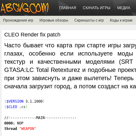
ГЛАВНАЯ
СКАЧАТЬ ИГРЫ
МЕДИА
Прохождения игр
Игровые обзоры
Скриншоты с игр
Коды к играм
CLEO Render fix patch
Часто бывает что карта при старте игры загр
глазах, особенно если используете моды
текстур и качественными моделями (SRT 3
GTASA:LC Total Retexturez и подобные проект
при этом зависнуть и даже вылететь! Теперь
сначала загрузит город, а потом создаст на ка
{
$VERSION
 3.1.1000
}
{
$CLEO
 .
cs
}
//-------------
MAIN
---------------
0000:
 NOP 
thread
"WEAPON"