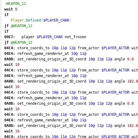
:WEAPON_12
wait
0
if
Player.
Defined
(
$PLAYER_CHAR
)
jf
@WEAPON_12
if
09E7:
   player 
$PLAYER_CHAR
 not_frozen 
jf
@WEAPON_12
04C4:
 store_coords_to 
10@
11@
12@
 from_actor 
$PLAYER_ACTOR
 wit
04E4:
 refresh_game_renderer_at 
10@
11@
0A0B:
 set_rendering_origin_at_3D_coord 
10@
11@
12@
 angle 
0.0
wait
10
04C4:
 store_coords_to 
10@
11@
12@
 from_actor 
$PLAYER_ACTOR
 wit
04E4:
 refresh_game_renderer_at 
10@
11@
0A0B:
 set_rendering_origin_at_3D_coord 
10@
11@
12@
 angle 
182.0
wait
10
04C4:
 store_coords_to 
10@
11@
12@
 from_actor 
$PLAYER_ACTOR
 wit
04E4:
 refresh_game_renderer_at 
10@
11@
0A0B:
 set_rendering_origin_at_3D_coord 
10@
11@
12@
 angle 
0.0
wait
10
04C4:
 store_coords_to 
10@
11@
12@
 from_actor 
$PLAYER_ACTOR
 wit
04E4:
 refresh_game_renderer_at 
10@
11@
0A0B:
 set_rendering_origin_at_3D_coord 
10@
11@
12@
 angle 
182.0
wait
10
04C4:
 store_coords_to 
10@
11@
12@
 from_actor 
$PLAYER_ACTOR
 wit