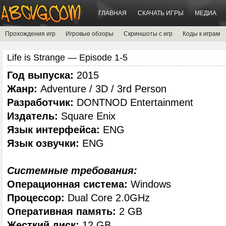
ГЛАВНАЯ
СКАЧАТЬ ИГРЫ
МЕДИА
Прохождения игр
Игровые обзоры
Скриншоты с игр
Коды к играм
Life is Strange — Episode 1-5
Год выпуска:
2015
Жанр:
Adventure / 3D / 3rd Person
Разработчик:
DONTNOD Entertainment
Издатель:
Square Enix
Язык интерфейса:
ENG
Язык озвучки:
ENG
Системные требования:
Операционная система:
Windows
Процессор:
Dual Core 2.0GHz
Оперативная память:
2 GB
Жесткий диск:
12 GB