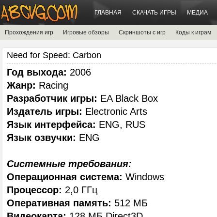
ГЛАВНАЯ
СКАЧАТЬ ИГРЫ
МЕДИА
Прохождения игр
Игровые обзоры
Скриншоты с игр
Коды к играм
Need for Speed: Carbon
Год выхода:
2006
Жанр:
Racing
Разработчик игры:
EA Black Box
Издатель игры:
Electronic Arts
Язык интерфейса:
ENG, RUS
Язык озвучки:
ENG
Системные требования:
Операционная система:
Windows
Процессор:
2,0 ГГц
Оперативная память:
512 МБ
Видеокарта:
128 МБ Direct3D