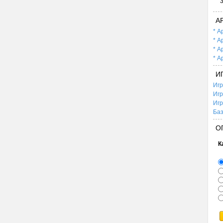
А
* А
* А
* А
* А
И
Игр
Игр
Игр
Баз
О
К