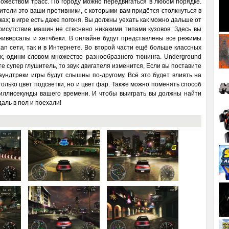
ожеством трасс. По городу можно передвигаться в любом порядке.
дители это ваши противники, с которыми вам придётся столкнуться в
нках; в игре есть даже погоня. Вы должны уехать как можно дальше от
рисутствие машин не стеснено никакими типами кузовов. Здесь вы
универсалы и хетчбеки. В онлайне будут представлены все режимы
Lan сети, так и в Интернете. Во второй части ещё больше классных
к, одинм словом множество разнообразного тюнинга. Underground
те супер глушитель, то звук двигателя изменится, Если вы поставите
Саундтреки игры будут слышны по-другому. Всё это будет влиять на
только цвет подсветки, но и цвет фар. Также можно поменять способ
миллисекунды вашего времени. И чтобы выиграть вы должны найти
ль в пол и поехали!