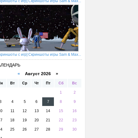
криншоты с игр] Скриншоты игры Sam & Max...
криншоты с игр] Скриншоты игры Sam & Max...
АЛЕНДАРЬ
«
Август 2026 »
Пн
Вт
Ср
Чт
Пт
Сб
Вс
1
2
3
4
5
6
7
8
9
10
11
12
13
14
15
16
17
18
19
20
21
22
23
24
25
26
27
28
29
30