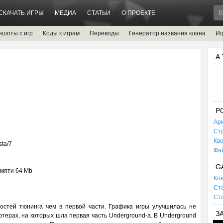
СКАЧАТЬ ИГРЫ
МЕДИА
СТАТЬИ
О ПРОЕКТЕ
ншоты с игр
Коды к играм
Переводы
Генератор названия клана
Иг
А
P
Ар
Ст
Кв
ta/7
Фа
G
мяти 64 Mb
Кон
Ста
Ста
остей тюнинга чем в первой части. Графика игры улучшилась не
З
ютерах, на которых шла первая часть Underground-а. В Underground