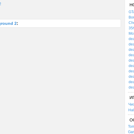
2
Н
GTA
Bor
Che
ground 2
:
35h
Mox
dea
dea
dea
dea
dea
dea
dea
dea
dea
dea
И
Чи
Hal
О
Tom
Gar