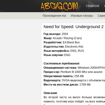
ГЛАВНАЯ
Прохождения игр
Игровые обзоры
Скри
Need for Speed: Underground 2
Год выхода:
2004
Жанр:
Arcade / Racing (Cars)
Разработчик:
EA Black Box
Издательство:
Electronic Arts
Язык интерфейса:
ENG, RUS
Язык озвучки:
ENG
Системные требования:
Операционная система:
Windows 2000/XP/Vis
Процессор:
Pentium III 1000 Mhz или аналог
Оперативная память:
256 Mb
Видеокарта:
SVGA-видеокарта с объёмом па
Место на жестком диске:
1768 Mb
Описание
Во второй части на много больше возможн
намного, поэтому игра пойдёт на всех компь