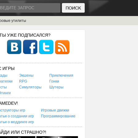
ровые утилиты
 ТЫ УЖЕ ПОДПИСАЛСЯ?
C ИГРЫ
кады
Экшены
Приключения
ратегии
RPG
Гонки
есты
Симуляторы
Шутеры
йтинги
AMEDEV!
структоры игр
Игровые движки
тьи о создании игр
Программирование
тьи о моддинге игр
АЙДИ ИЛИ СТРАШНО?!