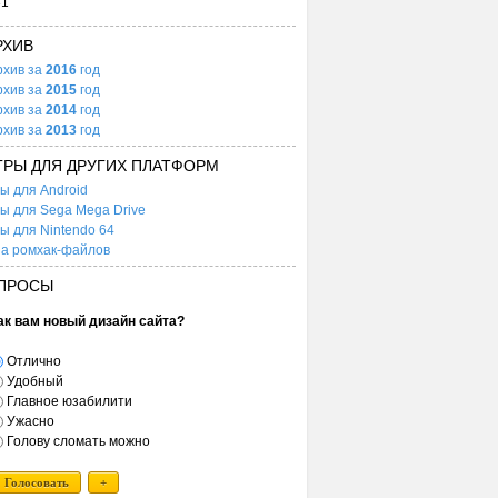
31
РХИВ
рхив за
2016
год
рхив за
2015
год
рхив за
2014
год
рхив за
2013
год
ГРЫ ДЛЯ ДРУГИХ ПЛАТФОРМ
ы для Android
ы для Sega Mega Drive
ы для Nintendo 64
а ромхак-файлов
ПРОСЫ
ак вам новый дизайн сайта?
Отлично
Удобный
Главное юзабилити
Ужасно
Голову сломать можно
Голосовать
+