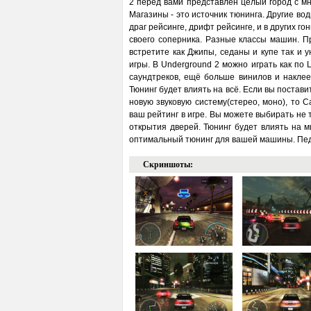
2 перед вами представлен целый город с мн
Магазины - это источник тюнинга. Другие во
драг рейсинге, дрифт рейсинге, и в других го
своего соперника. Разные классы машин. П
встретите как Джипы, седаны и купе так и 
игры. В Underground 2 можно играть как по 
саундтреков, ещё больше винилов и наклее
Тюнинг будет влиять на всё. Если вы постави
новую звуковую систему(стерео, моно), то 
ваш рейтинг в игре. Вы можете выбирать не 
открытия дверей. Тюнинг будет влиять на 
оптимальный тюнинг для вашей машины. Педа
Скриншоты: