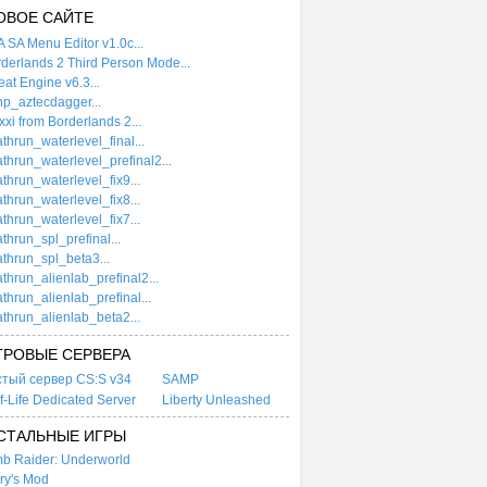
ОВОЕ САЙТЕ
 SA Menu Editor v1.0c...
derlands 2 Third Person Mode...
at Engine v6.3...
p_aztecdagger...
xi from Borderlands 2...
thrun_waterlevel_final...
thrun_waterlevel_prefinal2...
thrun_waterlevel_fix9...
thrun_waterlevel_fix8...
thrun_waterlevel_fix7...
thrun_spl_prefinal...
thrun_spl_beta3...
thrun_alienlab_prefinal2...
thrun_alienlab_prefinal...
thrun_alienlab_beta2...
ГРОВЫЕ СЕРВЕРА
стый сервер CS:S v34
SAMP
f-Life Dedicated Server
Liberty Unleashed
СТАЛЬНЫЕ ИГРЫ
b Raider: Underworld
ry's Mod