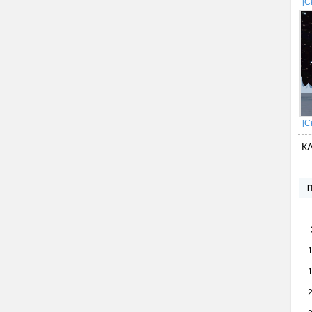
[С
[С
К