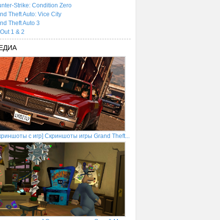
nter-Strike: Condition Zero
nd Theft Auto: Vice City
nd Theft Auto 3
tOut 1 & 2
ЕДИА
криншоты с игр] Скриншоты игры Grand Theft...