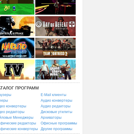
АТАЛОГ ПРОГРАММ
аузеры
E-Mail клиенты
ееры
Аудио конвертеры
део конвертеры
Аудио редакторы
део редакторы
Дисковые утилиты
йловые Менеджеры
Архиваторы
афические редакторы
Офисные программы
афические конвертеры
Другие программы