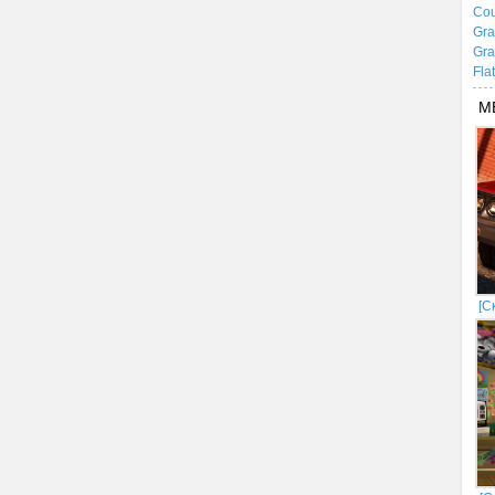
Cou
Gra
Gra
Fla
М
[С