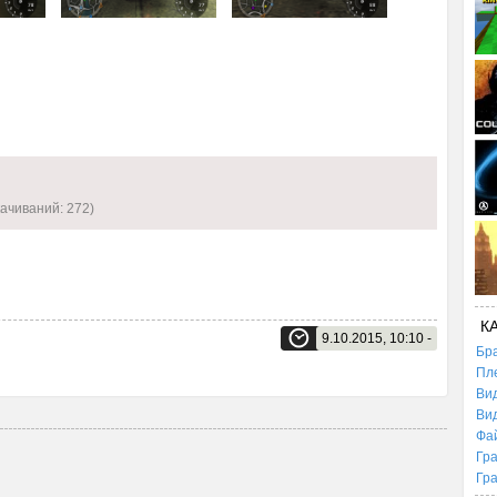
качиваний: 272)
К
9.10.2015, 10:10 -
Бр
Пл
Ви
Ви
Фа
Гр
Гр