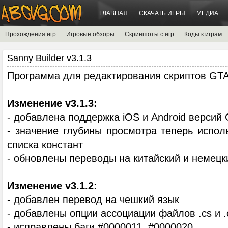
ГЛАВНАЯ
СКАЧАТЬ ИГРЫ
МЕДИА
Прохождения игр
Игровые обзоры
Скриншоты с игр
Коды к играм
Sanny Builder v3.1.3
Программа для редактирования скриптов GTA
Изменение v3.1.3:
- добавлена поддержка iOS и Android версий 
- значение глубины просмотра теперь испол
списка констант
- обновлены переводы на китайский и немецк
Изменение v3.1.2:
- добавлен перевод на чешкий язык
- добавлены опции ассоциации файлов .cs и .
- исправлены баги #0000011, #0000020