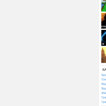
К
Бр
Пл
Ви
Ви
Фа
Гр
Гр