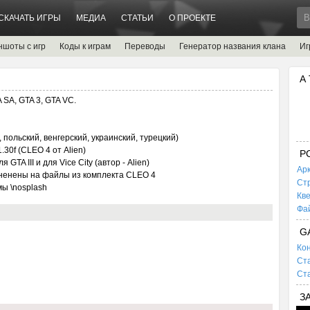
СКАЧАТЬ ИГРЫ
МЕДИА
СТАТЬИ
О ПРОЕКТЕ
ншоты с игр
Коды к играм
Переводы
Генератор названия клана
Иг
А
SA, GTA 3, GTA VC.
польский, венгерский, украинский, турецкий)
30f (CLEO 4 от Alien)
P
TA III и для Vice City (автор - Alien)
Ар
мененены на файлы из комплекта CLEO 4
Ст
ы \nosplash
Кв
Фа
G
Кон
Ста
Ста
З