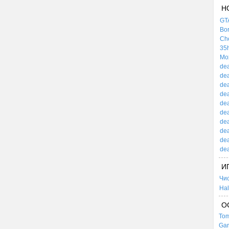
Н
GTA
Bor
Che
35h
Mox
dea
dea
dea
dea
dea
dea
dea
dea
dea
dea
И
Чи
Hal
О
Tom
Gar