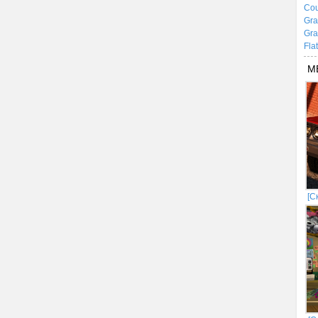
Cou
Gra
Gra
Fla
М
[С