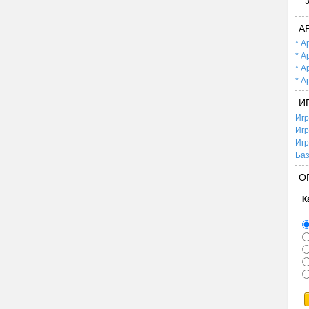
А
* А
* А
* А
* А
И
Игр
Игр
Игр
Баз
О
К