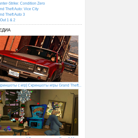
nter-Strike: Condition Zero
nd Theft Auto: Vice City
nd Theft Auto 3
tOut 1 & 2
ЕДИА
криншоты с игр] Скриншоты игры Grand Theft...