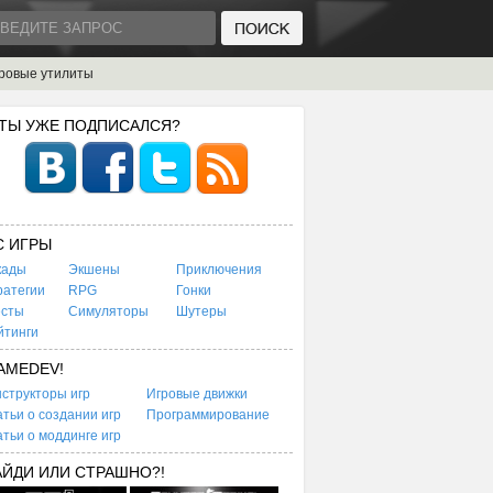
ровые утилиты
 ТЫ УЖЕ ПОДПИСАЛСЯ?
C ИГРЫ
кады
Экшены
Приключения
ратегии
RPG
Гонки
есты
Симуляторы
Шутеры
йтинги
AMEDEV!
структоры игр
Игровые движки
тьи о создании игр
Программирование
тьи о моддинге игр
АЙДИ ИЛИ СТРАШНО?!