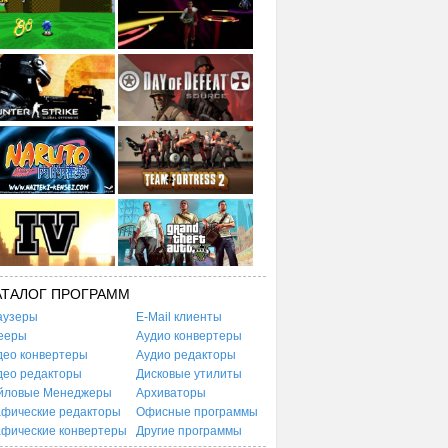
АТАЛОГ ПРОГРАММ
аузеры
E-Mail клиенты
ееры
Аудио конвертеры
део конвертеры
Аудио редакторы
део редакторы
Дисковые утилиты
йловые Менеджеры
Архиваторы
афические редакторы
Офисные программы
афические конвертеры
Другие программы