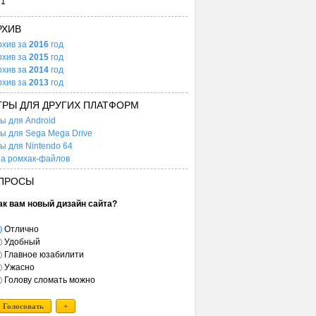
31
РХИВ
рхив за
2016
год
рхив за
2015
год
рхив за
2014
год
рхив за
2013
год
ГРЫ ДЛЯ ДРУГИХ ПЛАТФОРМ
ы для Android
ы для Sega Mega Drive
ы для Nintendo 64
а ромхак-файлов
ПРОСЫ
ак вам новый дизайн сайта?
Отлично
Удобный
Главное юзабилити
Ужасно
Голову сломать можно
Голосовать
+