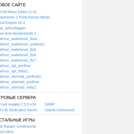
ОВОЕ САЙТЕ
 SA Menu Editor v1.0c...
derlands 2 Third Person Mode...
at Engine v6.3...
p_aztecdagger...
xi from Borderlands 2...
thrun_waterlevel_final...
thrun_waterlevel_prefinal2...
thrun_waterlevel_fix9...
thrun_waterlevel_fix8...
thrun_waterlevel_fix7...
thrun_spl_prefinal...
thrun_spl_beta3...
thrun_alienlab_prefinal2...
thrun_alienlab_prefinal...
thrun_alienlab_beta2...
ГРОВЫЕ СЕРВЕРА
стый сервер CS:S v34
SAMP
f-Life Dedicated Server
Liberty Unleashed
СТАЛЬНЫЕ ИГРЫ
b Raider: Underworld
ry's Mod