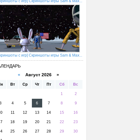
криншоты с игр] Скриншоты игры Sam & Max...
криншоты с игр] Скриншоты игры Sam & Max...
АЛЕНДАРЬ
«
Август 2026 »
Пн
Вт
Ср
Чт
Пт
Сб
Вс
1
2
3
4
5
6
7
8
9
10
11
12
13
14
15
16
17
18
19
20
21
22
23
24
25
26
27
28
29
30