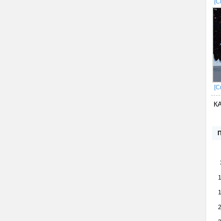
[С
[С
К