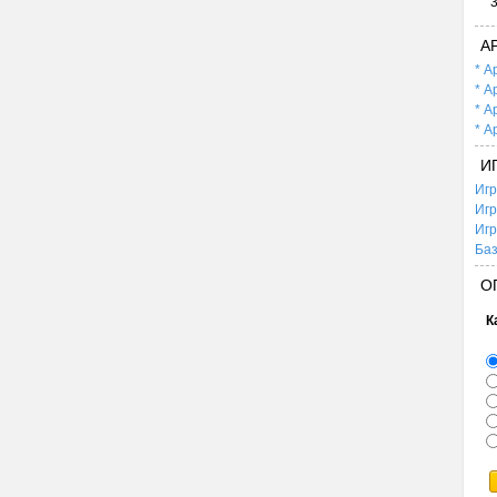
А
* А
* А
* А
* А
И
Игр
Игр
Игр
Баз
О
К