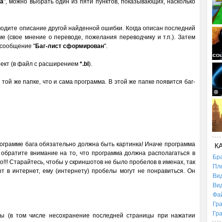
га
", можно выбрать один из пяти пунктов, показывающих, насколько
вводите описание другой найденной ошибки. Когда описан последний
е (свое мнение о переводе, пожелания переводчику и т.п.). Затем
 сообщение "
Баг-лист сформирован
".
оект (в файл с расширением
*.bl
).
ой же папке, что и сама программа. В этой же папке появится баг-
рограмме бага обязательно должна быть картинка! Иначе программа
К
 обратите внимание на то, что программа должна располагаться в
Бр
!!! Старайтесь, чтобы у скриншотов не было пробелов в именах, так
Пл
рт в интернет, ему (интернету) пробелы могут не понравиться. Он
Ви
Ви
Фа
Гр
Гр
ы (в том числе несохранение последней страницы при нажатии