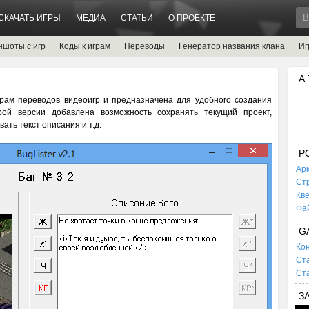
СКАЧАТЬ ИГРЫ
МЕДИА
СТАТЬИ
О ПРОЕКТЕ
ншоты с игр
Коды к играм
Переводы
Генератор названия клана
Иг
А
ерам переводов видеоигр и предназначена для удобного создания
орой версии добавлена возможность сохранять текущий проект,
ть текст описания и т.д.
P
Ар
Ст
Кв
Фа
G
Кон
Ста
Ста
З