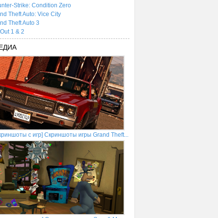
nter-Strike: Condition Zero
nd Theft Auto: Vice City
nd Theft Auto 3
tOut 1 & 2
ЕДИА
криншоты с игр] Скриншоты игры Grand Theft...