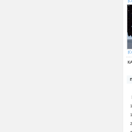
[С
[С
К