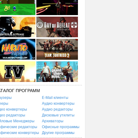
АТАЛОГ ПРОГРАММ
аузеры
E-Mail клиенты
ееры
Аудио конвертеры
део конвертеры
Аудио редакторы
део редакторы
Дисковые утилиты
йловые Менеджеры
Архиваторы
афические редакторы
Офисные программы
афические конвертеры
Другие программы