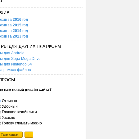
31
РХИВ
рхив за
2016
год
рхив за
2015
год
рхив за
2014
год
рхив за
2013
год
ГРЫ ДЛЯ ДРУГИХ ПЛАТФОРМ
ы для Android
ы для Sega Mega Drive
ы для Nintendo 64
а ромхак-файлов
ПРОСЫ
ак вам новый дизайн сайта?
Отлично
Удобный
Главное юзабилити
Ужасно
Голову сломать можно
Голосовать
+