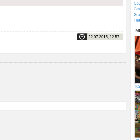
Cou
Gra
Gra
Fla
М
22.07.2015, 12:57 -
[С