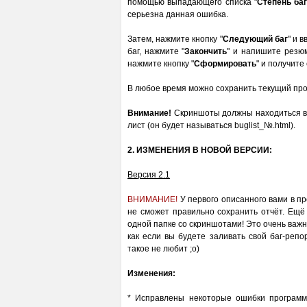
помощью выпадающего списка "
Степень ба
серьезна данная ошибка.
Затем, нажмите кнопку "
Следующий баг
" и 
баг, нажмите "
Закончить
" и напишите резюм
нажмите кнопку "
Сформировать
" и получите
В любое время можно сохранить текущий пр
Внимание!
Скриншоты должны находиться в т
лист (он будет называться buglist_№.html).
2. ИЗМЕНЕНИЯ В НОВОЙ ВЕРСИИ:
Версия 2.1
ВНИМАНИЕ!
У первого описанного вами в п
не сможет правильно сохранить отчёт. Ещё
одной папке со скриншотами! Это очень важно
как если вы будете заливать свой баг-репо
такое не любит ;о)
Изменения:
* Исправлены некоторые ошибки программ