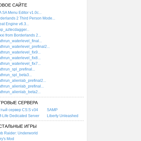
ОВОЕ САЙТЕ
 SA Menu Editor v1.0c...
derlands 2 Third Person Mode...
at Engine v6.3...
p_aztecdagger...
xi from Borderlands 2...
thrun_waterlevel_final...
thrun_waterlevel_prefinal2...
thrun_waterlevel_fix9...
thrun_waterlevel_fix8...
thrun_waterlevel_fix7...
thrun_spl_prefinal...
thrun_spl_beta3...
thrun_alienlab_prefinal2...
thrun_alienlab_prefinal...
thrun_alienlab_beta2...
ГРОВЫЕ СЕРВЕРА
стый сервер CS:S v34
SAMP
f-Life Dedicated Server
Liberty Unleashed
СТАЛЬНЫЕ ИГРЫ
b Raider: Underworld
ry's Mod