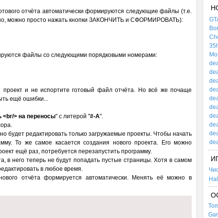
Н
отового отчёта автоматически формируются следующие файлы (т.е.
GTA
ужно, можно просто нажать кнопки ЗАКОНЧИТЬ и СФОРМИРОВАТЬ):
Bor
Che
35h
Mox
рмируются файлы со следующими порядковыми номерами:
dea
dea
dea
dea
ой проект и не испортите готовый файл отчёта. Но всё же почаще
dea
ыть ещё ошибки...
dea
dea
 <br/> на переносы
" с литерой "
#-А
".
dea
сора.
dea
жно будет редактировать только загружаемые проекты. Чтобы начать
dea
амму. То же самое касается создания нового проекта. Его можно
проект ещё раз, потребуется перезапустить программу.
И
а, в него теперь не будут попадать пустые страницы. Хотя в самом
редактировать в любое время.
Чи
нового отчёта формируется автоматически. Менять её можно в
Hal
О
Tom
Gar