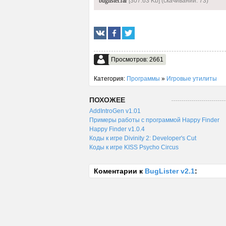
buglister.rar
[307.63 Kb] (cкачиваний: 73)
Просмотров: 2661
Категория:
Программы
»
Игровые утилиты
ПОХОЖЕЕ
AddIntroGen v1.01
Примеры работы с программой Happy Finder
Happy Finder v1.0.4
Коды к игре Divinity 2: Developer's Cut
Коды к игре KISS Psycho Circus
Коментарии к
BugLister v2.1
: