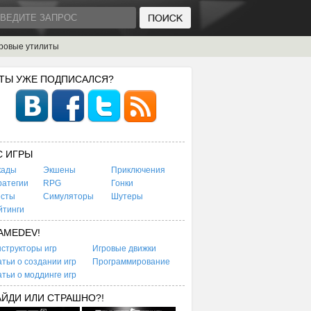
ровые утилиты
 ТЫ УЖЕ ПОДПИСАЛСЯ?
C ИГРЫ
кады
Экшены
Приключения
ратегии
RPG
Гонки
есты
Симуляторы
Шутеры
йтинги
AMEDEV!
структоры игр
Игровые движки
тьи о создании игр
Программирование
тьи о моддинге игр
АЙДИ ИЛИ СТРАШНО?!