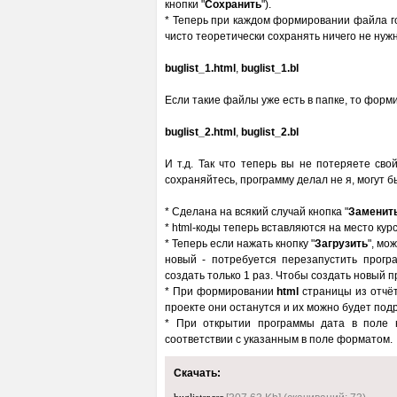
кнопки "
Сохранить
").
* Теперь при каждом формировании файла г
чисто теоретически сохранять ничего не н
buglist_1.html
,
buglist_1.bl
Если такие файлы уже есть в папке, то фо
buglist_2.html
,
buglist_2.bl
И т.д. Так что теперь вы не потеряете св
сохраняйтесь, программу делал не я, могут б
* Сделана на всякий случай кнопка "
Заменить
* html-коды теперь вставляются на место кур
* Теперь если нажать кнопку "
Загрузить
", мо
новый - потребуется перезапустить прогр
создать только 1 раз. Чтобы создать новый 
* При формировании
html
страницы из отчёт
проекте они останутся и их можно будет под
* При открытии программы дата в поле 
соответствии с указанным в поле форматом.
Скачать: