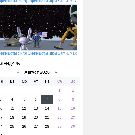
криншоты с игр] Скриншоты игры Sam & Max...
криншоты с игр] Скриншоты игры Sam & Max...
АЛЕНДАРЬ
«
Август 2026 »
Пн
Вт
Ср
Чт
Пт
Сб
Вс
1
2
3
4
5
6
7
8
9
10
11
12
13
14
15
16
17
18
19
20
21
22
23
24
25
26
27
28
29
30