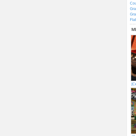
Cou
Gra
Gra
Fla
М
[С