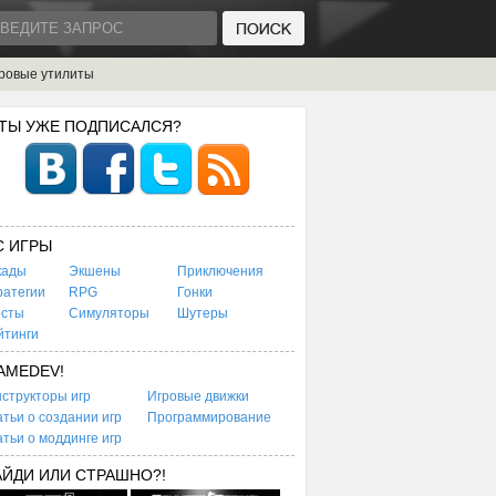
ровые утилиты
 ТЫ УЖЕ ПОДПИСАЛСЯ?
C ИГРЫ
кады
Экшены
Приключения
ратегии
RPG
Гонки
есты
Симуляторы
Шутеры
йтинги
AMEDEV!
структоры игр
Игровые движки
тьи о создании игр
Программирование
тьи о моддинге игр
АЙДИ ИЛИ СТРАШНО?!