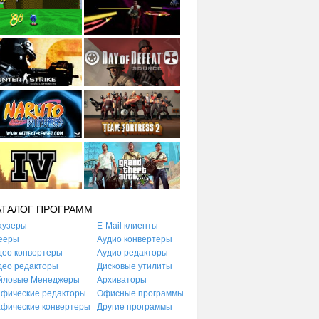
АТАЛОГ ПРОГРАММ
аузеры
E-Mail клиенты
ееры
Аудио конвертеры
део конвертеры
Аудио редакторы
део редакторы
Дисковые утилиты
йловые Менеджеры
Архиваторы
афические редакторы
Офисные программы
афические конвертеры
Другие программы