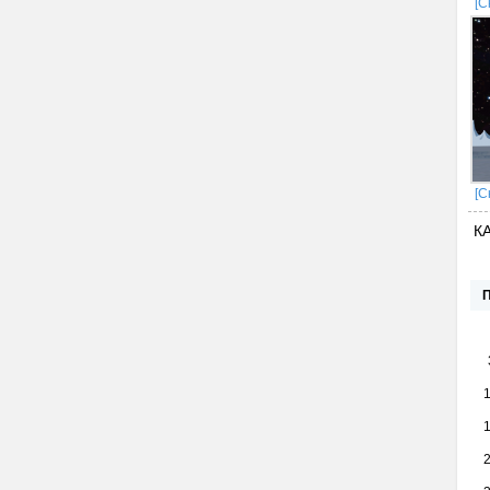
[С
[С
К