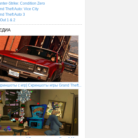
nter-Strike: Condition Zero
nd Theft Auto: Vice City
nd Theft Auto 3
tOut 1 & 2
ЕДИА
криншоты с игр] Скриншоты игры Grand Theft...