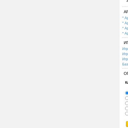
А
* А
* А
* А
* А
И
Игр
Игр
Игр
Баз
О
К