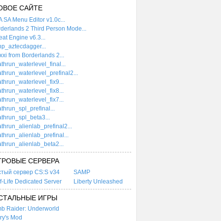
ОВОЕ САЙТЕ
 SA Menu Editor v1.0c...
derlands 2 Third Person Mode...
at Engine v6.3...
p_aztecdagger...
xi from Borderlands 2...
thrun_waterlevel_final...
thrun_waterlevel_prefinal2...
thrun_waterlevel_fix9...
thrun_waterlevel_fix8...
thrun_waterlevel_fix7...
thrun_spl_prefinal...
thrun_spl_beta3...
thrun_alienlab_prefinal2...
thrun_alienlab_prefinal...
thrun_alienlab_beta2...
ГРОВЫЕ СЕРВЕРА
стый сервер CS:S v34
SAMP
f-Life Dedicated Server
Liberty Unleashed
СТАЛЬНЫЕ ИГРЫ
b Raider: Underworld
ry's Mod