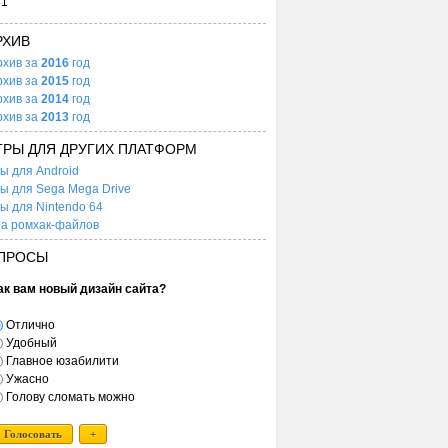
31
РХИВ
рхив за
2016
год
рхив за
2015
год
рхив за
2014
год
рхив за
2013
год
ГРЫ ДЛЯ ДРУГИХ ПЛАТФОРМ
ы для Android
ы для Sega Mega Drive
ы для Nintendo 64
а ромхак-файлов
ПРОСЫ
ак вам новый дизайн сайта?
Отлично
Удобный
Главное юзабилити
Ужасно
Голову сломать можно
Голосовать
+