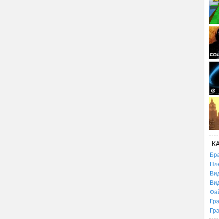
К
Бр
Пл
Ви
Ви
Фа
Гр
Гр