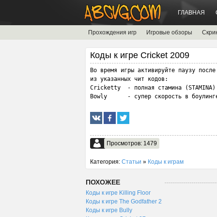
ГЛАВНАЯ
Прохождения игр
Игровые обзоры
Скри
Коды к игре Cricket 2009
Во время игры активируйте паузу после 
из указанных чит кодов:

Cricketty  - полная стамина (STAMINA)

Bowly      - супер скорость в боулинг
Просмотров: 1479
Категория:
Статьи
»
Коды к играм
ПОХОЖЕЕ
Коды к игре Killing Floor
Коды к игре The Godfather 2
Коды к игре Bully