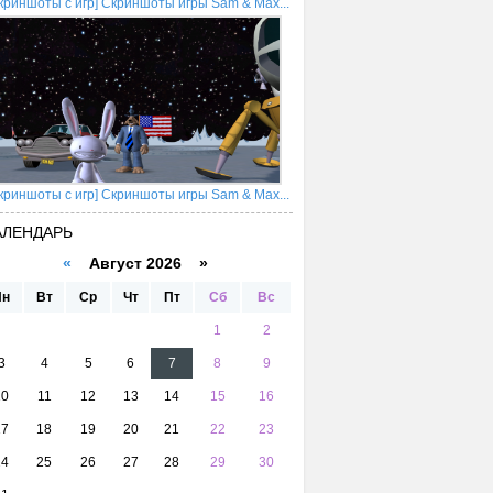
криншоты с игр] Скриншоты игры Sam & Max...
криншоты с игр] Скриншоты игры Sam & Max...
АЛЕНДАРЬ
«
Август 2026 »
Пн
Вт
Ср
Чт
Пт
Сб
Вс
1
2
3
4
5
6
7
8
9
10
11
12
13
14
15
16
17
18
19
20
21
22
23
24
25
26
27
28
29
30