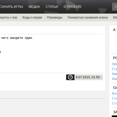
СКАЧАТЬ ИГРЫ
МЕДИА
СТАТЬИ
О ПРОЕКТЕ
ншоты с игр
Коды к играм
Переводы
Генератор названия клана
Иг
А
чего вводите один 

е
P
Ар
Ст
Кв
8.07.2015, 01:50 -
Фа
G
Кон
Ста
Ста
З