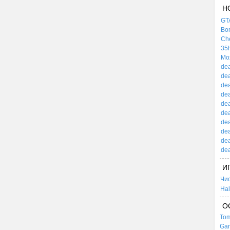
Н
GTA
Bor
Che
35h
Mox
dea
dea
dea
dea
dea
dea
dea
dea
dea
dea
И
Чи
Hal
О
Tom
Gar