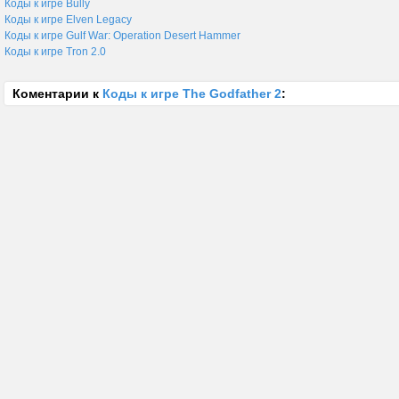
Коды к игре Bully
Коды к игре Elven Legacy
Коды к игре Gulf War: Operation Desert Hammer
Коды к игре Tron 2.0
Коментарии к
Коды к игре The Godfather 2
: