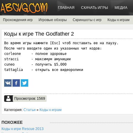
ГЛАВНАЯ
СКАЧАТЬ ИГРЫ
МЕДИА
Прохождения игр
Игровые обзоры
Скриншоты с игр
Коды к играм
Коды к игре The Godfather 2
Во время игры нажмите [Esc] чтоб поставить ее на паузу. 

После чего вводите один из указанных чит кодов:

corleone     - полное здоровье

stracci      - максимум амуниции

cuneo        - получить $5,000

tattaglia    - открыть все видеоролики
Просмотров: 1569
Категория:
Статьи
»
Коды к играм
ПОХОЖЕЕ
Коды к игре Rescue 2013