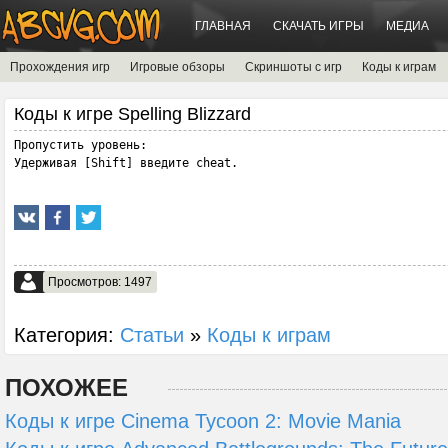
ГЛАВНАЯ
СКАЧАТЬ ИГРЫ
МЕДИА
Прохождения игр
Игровые обзоры
Скриншоты с игр
Коды к играм
Коды к игре Spelling Blizzard
Пропустить уровень:

Удерживая [Shift] введите cheat.
Просмотров: 1497
Категория:
Статьи
»
Коды к играм
ПОХОЖЕЕ
Коды к игре Cinema Tycoon 2: Movie Mania