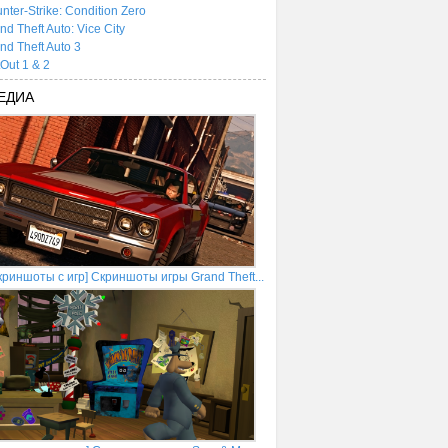
nter-Strike: Condition Zero
nd Theft Auto: Vice City
nd Theft Auto 3
tOut 1 & 2
ЕДИА
криншоты с игр] Скриншоты игры Grand Theft...