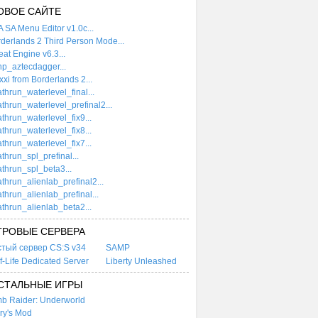
ОВОЕ САЙТЕ
 SA Menu Editor v1.0c...
derlands 2 Third Person Mode...
at Engine v6.3...
p_aztecdagger...
xi from Borderlands 2...
thrun_waterlevel_final...
thrun_waterlevel_prefinal2...
thrun_waterlevel_fix9...
thrun_waterlevel_fix8...
thrun_waterlevel_fix7...
thrun_spl_prefinal...
thrun_spl_beta3...
thrun_alienlab_prefinal2...
thrun_alienlab_prefinal...
thrun_alienlab_beta2...
ГРОВЫЕ СЕРВЕРА
стый сервер CS:S v34
SAMP
f-Life Dedicated Server
Liberty Unleashed
СТАЛЬНЫЕ ИГРЫ
b Raider: Underworld
ry's Mod