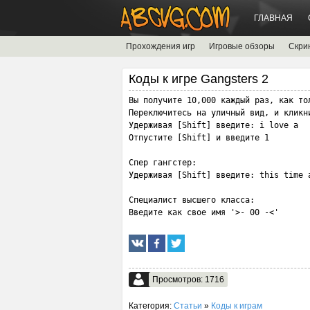
ГЛАВНАЯ
Прохождения игр
Игровые обзоры
Скри
Коды к игре Gangsters 2
Вы получите 10,000 каждый раз, как тол
Переключитесь на уличный вид, и кликни
Удерживая [Shift] введите: i love a 

Отпустите [Shift] и введите 1

Спер гангстер:

Удерживая [Shift] введите: this time a
Специалист высшего класса:

Введите как свое имя '>- 00 -<'
Просмотров: 1716
Категория:
Статьи
»
Коды к играм