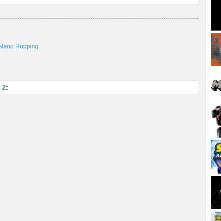
Island Hopping
 2
: