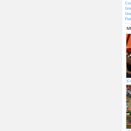
Cou
Gra
Gra
Fla
М
[С