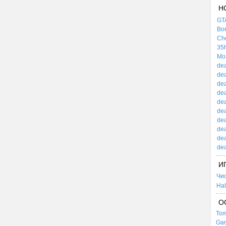
Н
GTA
Bor
Che
35h
Mox
dea
dea
dea
dea
dea
dea
dea
dea
dea
dea
И
Чи
Hal
О
Tom
Gar