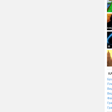
К
Бр
Пл
Ви
Ви
Фа
Гр
Гр