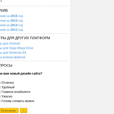
31
РХИВ
рхив за
2016
год
рхив за
2015
год
рхив за
2014
год
рхив за
2013
год
ГРЫ ДЛЯ ДРУГИХ ПЛАТФОРМ
ы для Android
ы для Sega Mega Drive
ы для Nintendo 64
а ромхак-файлов
ПРОСЫ
ак вам новый дизайн сайта?
Отлично
Удобный
Главное юзабилити
Ужасно
Голову сломать можно
Голосовать
+