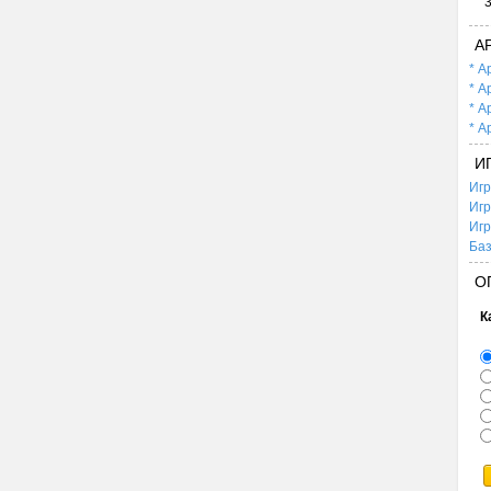
А
* А
* А
* А
* А
И
Игр
Игр
Игр
Баз
О
К