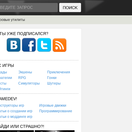
ровые утилиты
 ТЫ УЖЕ ПОДПИСАЛСЯ?
C ИГРЫ
кады
Экшены
Приключения
ратегии
RPG
Гонки
есты
Симуляторы
Шутеры
йтинги
AMEDEV!
структоры игр
Игровые движки
тьи о создании игр
Программирование
тьи о моддинге игр
АЙДИ ИЛИ СТРАШНО?!