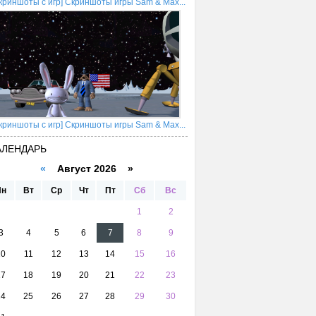
криншоты с игр] Скриншоты игры Sam & Max...
криншоты с игр] Скриншоты игры Sam & Max...
АЛЕНДАРЬ
«
Август 2026 »
Пн
Вт
Ср
Чт
Пт
Сб
Вс
1
2
3
4
5
6
7
8
9
10
11
12
13
14
15
16
17
18
19
20
21
22
23
24
25
26
27
28
29
30