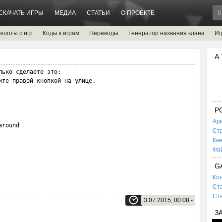
СКАЧАТЬ ИГРЫ
МЕДИА
СТАТЬИ
О ПРОЕКТЕ
ншоты с игр
Коды к играм
Переводы
Генератор названия клана
Иг
А
ько сделаете это:

те правой кнопкой на улице.

P
Ар
round 

Ст
Кв
Фа
G
Кон
Ста
Ста
3.07.2015, 00:08 -
З