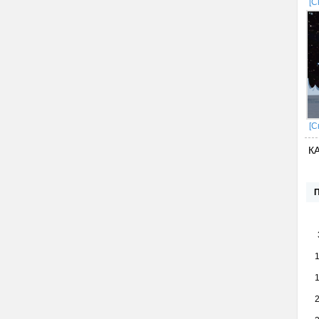
[С
[С
К