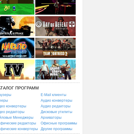
АТАЛОГ ПРОГРАММ
аузеры
E-Mail клиенты
ееры
Аудио конвертеры
део конвертеры
Аудио редакторы
део редакторы
Дисковые утилиты
йловые Менеджеры
Архиваторы
афические редакторы
Офисные программы
афические конвертеры
Другие программы