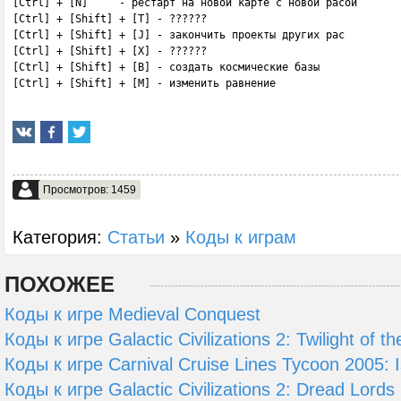
[Ctrl] + [N]     - рестарт на новой карте с новой расой

[Ctrl] + [Shift] + [T] - ??????

[Ctrl] + [Shift] + [J] - закончить проекты других рас

[Ctrl] + [Shift] + [X] - ??????

[Ctrl] + [Shift] + [B] - создать космические базы

[Ctrl] + [Shift] + [M] - изменить равнение
Просмотров: 1459
Категория:
Статьи
»
Коды к играм
ПОХОЖЕЕ
Коды к игре Medieval Conquest
Коды к игре Galactic Civilizations 2: Twilight of th
Коды к игре Carnival Cruise Lines Tycoon 2005: 
Коды к игре Galactic Civilizations 2: Dread Lords