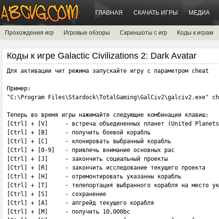
ГЛАВНАЯ
СКАЧАТЬ ИГРЫ
МЕДИА
Прохождения игр
Игровые обзоры
Скриншоты с игр
Коды к играм
Коды к игре Galactic Civilizations 2: Dark Avatar
Для активации чит режима запускайте игру с параметром cheat 

Пример:

"C:\Program Files\Stardock\TotalGaming\GalCiv2\galciv2.exe" ch
Теперь во время игры нажимайте следующие комбинации клавиш:

[Ctrl] + [V]     - встреча объединенных планет (United Planets
[Ctrl] + [B]     - получить боевой корабль

[Ctrl] + [C]     - клонировать выбранный корабль

[Ctrl] + [0-9]   - привлечь внимание основных рас

[Ctrl] + [J]     - закончить социальный проекты

[Ctrl] + [R]     - закончить исследование текущего проекта

[Ctrl] + [H]     - отремонтировать указанны корабль

[Ctrl] + [T]     - телепортация выбранного корабля на место ук
[Ctrl] + [S]     - сохранение

[Ctrl] + [A]     - апгрейд текущего корабля

[Ctrl] + [M]     - получить 10,000bc
