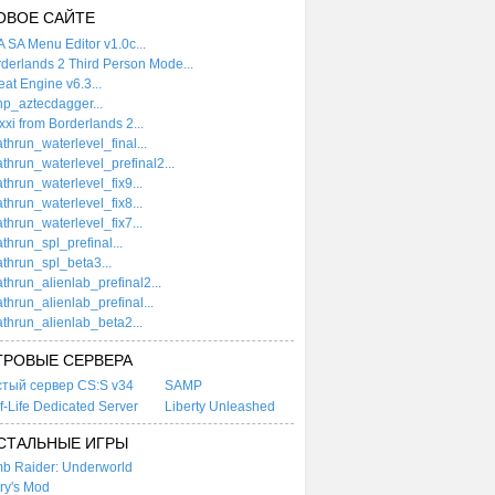
ОВОЕ САЙТЕ
 SA Menu Editor v1.0c...
derlands 2 Third Person Mode...
at Engine v6.3...
p_aztecdagger...
xi from Borderlands 2...
thrun_waterlevel_final...
thrun_waterlevel_prefinal2...
thrun_waterlevel_fix9...
thrun_waterlevel_fix8...
thrun_waterlevel_fix7...
thrun_spl_prefinal...
thrun_spl_beta3...
thrun_alienlab_prefinal2...
thrun_alienlab_prefinal...
thrun_alienlab_beta2...
ГРОВЫЕ СЕРВЕРА
стый сервер CS:S v34
SAMP
f-Life Dedicated Server
Liberty Unleashed
СТАЛЬНЫЕ ИГРЫ
b Raider: Underworld
ry's Mod