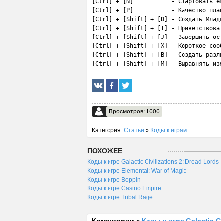
[Ctrl] + [N]           - Стартовать е
[Ctrl] + [P]           - Качество план
[Ctrl] + [Shift] + [D] - Создать Младш
[Ctrl] + [Shift] + [T] - Приветствоват
[Ctrl] + [Shift] + [J] - Завершить ост
[Ctrl] + [Shift] + [X] - Короткое сооб
[Ctrl] + [Shift] + [B] - Создать разли
[Ctrl] + [Shift] + [M] - Выравнять из
Просмотров: 1606
Категория:
Статьи
»
Коды к играм
ПОХОЖЕЕ
Коды к игре Galactic Civilizations 2: Dread Lords
Коды к игре Elemental: War of Magic
Коды к игре Boppin
Коды к игре Casino Empire
Коды к игре Tribal Rage
Коментарии к
Коды к игре Galactic Ci