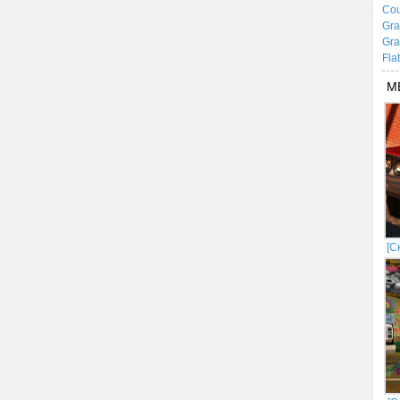
Cou
Gra
Gra
Fla
М
[С