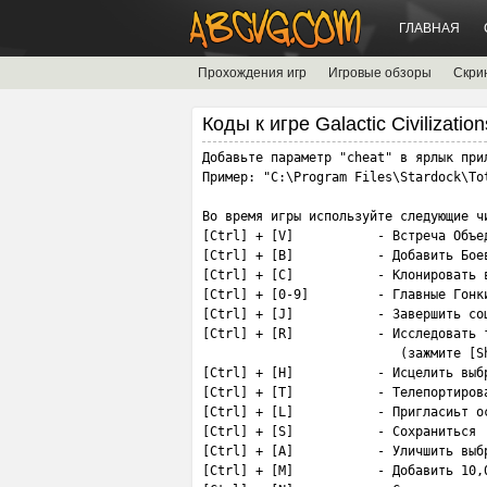
ГЛАВНАЯ
Прохождения игр
Игровые обзоры
Скри
Коды к игре Galactic Civilizatio
Добавьте параметр "cheat" в ярлык прил
Пример: "C:\Program Files\Stardock\To
Во время игры используйте следующие чи
[Ctrl] + [V]           - Встреча Объед
[Ctrl] + [B]           - Добавить Боев
[Ctrl] + [C]           - Клонировать в
[Ctrl] + [0-9]         - Главные Гонки
[Ctrl] + [J]           - Завершить соц
[Ctrl] + [R]           - Исследовать т
                          (зажмите [S
[Ctrl] + [H]           - Исцелить выбр
[Ctrl] + [T]           - Телепортиров
[Ctrl] + [L]           - Пригласиьт о
[Ctrl] + [S]           - Сохраниться

[Ctrl] + [A]           - Уличшить выбр
[Ctrl] + [M]           - Добавить 10,0