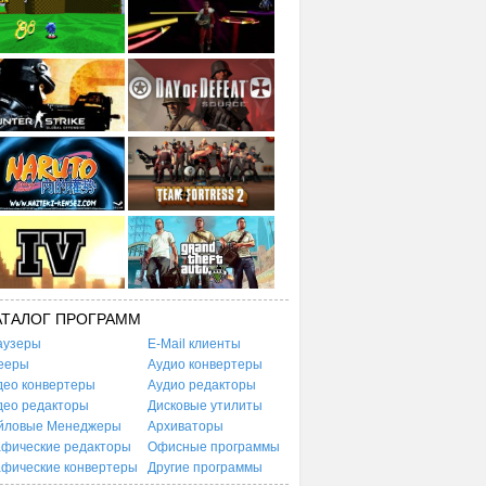
АТАЛОГ ПРОГРАММ
аузеры
E-Mail клиенты
ееры
Аудио конвертеры
део конвертеры
Аудио редакторы
део редакторы
Дисковые утилиты
йловые Менеджеры
Архиваторы
афические редакторы
Офисные программы
афические конвертеры
Другие программы