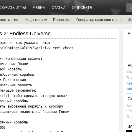
СКАЧАТЬ ИГРЫ
МЕДИА
СТАТЬИ
О ПРОЕКТЕ
ншоты с игр
Коды к играм
Переводы
Генератор названия клана
Иг
ns 2: Endless Universe
А
ожения как указано ниже:

talGaming\GalCiv2\galciv2.exe" cheat

т комбинации клавиш:

иненных Планет

P
ой корабль

Ар
ыбранный корабль

Ст
 Приветствия

Кв
иальные проекты

Фа
екущую технологию 

hift] чтобы сделать это для всех)

G
анный корабль

Кон
ать выбранный корабль к курсору

Ста
ставшиеся планеты на Главные Гонки

Ста
анный корабль

З
00
