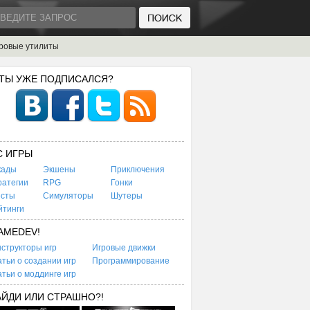
ровые утилиты
 ТЫ УЖЕ ПОДПИСАЛСЯ?
C ИГРЫ
кады
Экшены
Приключения
ратегии
RPG
Гонки
есты
Симуляторы
Шутеры
йтинги
AMEDEV!
структоры игр
Игровые движки
тьи о создании игр
Программирование
тьи о моддинге игр
АЙДИ ИЛИ СТРАШНО?!