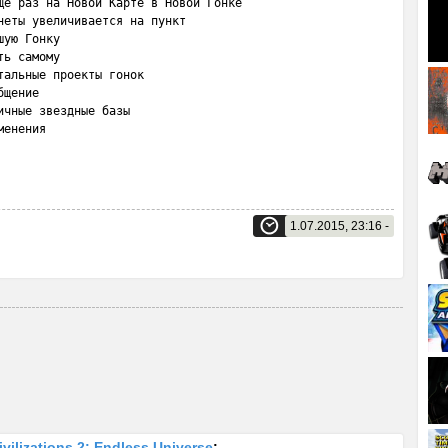
ще раз на Новой Карте в Новой Гонке

еты увеличивается на пункт

ую Гонку

ь самому

альные проекты гонок

щение

чные звездные базы

менения
1.07.2015, 23:16 -
vilizations 2: Endless Universe
: