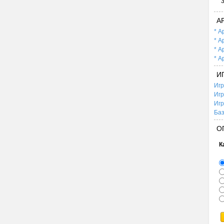
А
* А
* А
* А
* А
И
Игр
Игр
Игр
Баз
О
К