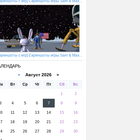
криншоты с игр] Скриншоты игры Sam & Max...
криншоты с игр] Скриншоты игры Sam & Max...
АЛЕНДАРЬ
«
Август 2026 »
Пн
Вт
Ср
Чт
Пт
Сб
Вс
1
2
3
4
5
6
7
8
9
10
11
12
13
14
15
16
17
18
19
20
21
22
23
24
25
26
27
28
29
30