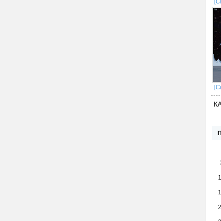
[С
[С
К