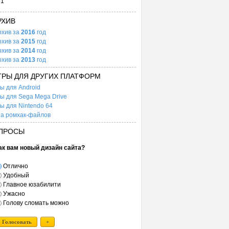
31
РХИВ
рхив за
2016
год
рхив за
2015
год
рхив за
2014
год
рхив за
2013
год
ГРЫ ДЛЯ ДРУГИХ ПЛАТФОРМ
ы для Android
ы для Sega Mega Drive
ы для Nintendo 64
а ромхак-файлов
ПРОСЫ
ак вам новый дизайн сайта?
Отлично
Удобный
Главное юзабилити
Ужасно
Голову сломать можно
Голосовать
+