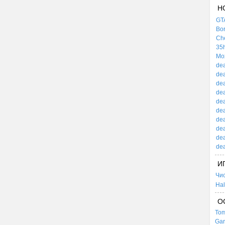
Н
GTA
Bor
Che
35h
Mox
dea
dea
dea
dea
dea
dea
dea
dea
dea
dea
И
Чи
Hal
О
Tom
Gar