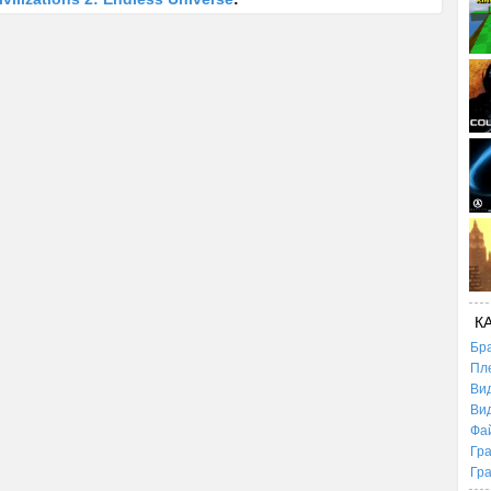
К
Бр
Пл
Ви
Ви
Фа
Гр
Гр