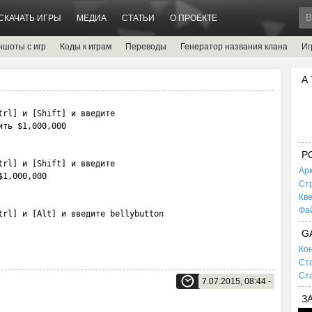
СКАЧАТЬ ИГРЫ
МЕДИА
СТАТЬИ
О ПРОЕКТЕ
ншоты с игр
Коды к играм
Переводы
Генератор названия клана
Иг
А
rl] и [Shift] и введите

ть $1,000,000

P
rl] и [Shift] и введите

Ар
1,000,000

Ст
Кв
Фа
trl] и [Alt] и введите bellybutton
G
Кон
Ста
Ста
7.07.2015, 08:44 -
З