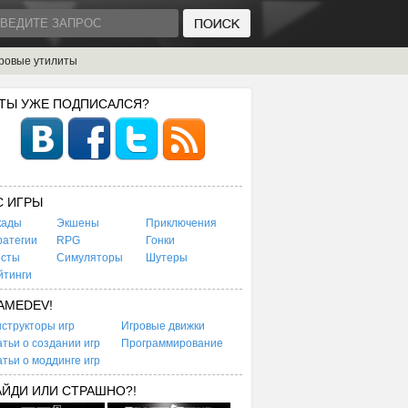
ровые утилиты
 ТЫ УЖЕ ПОДПИСАЛСЯ?
C ИГРЫ
кады
Экшены
Приключения
ратегии
RPG
Гонки
есты
Симуляторы
Шутеры
йтинги
AMEDEV!
структоры игр
Игровые движки
тьи о создании игр
Программирование
тьи о моддинге игр
АЙДИ ИЛИ СТРАШНО?!