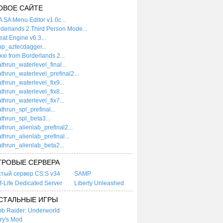
ОВОЕ САЙТЕ
 SA Menu Editor v1.0c...
derlands 2 Third Person Mode...
at Engine v6.3...
p_aztecdagger...
xi from Borderlands 2...
thrun_waterlevel_final...
thrun_waterlevel_prefinal2...
thrun_waterlevel_fix9...
thrun_waterlevel_fix8...
thrun_waterlevel_fix7...
thrun_spl_prefinal...
thrun_spl_beta3...
thrun_alienlab_prefinal2...
thrun_alienlab_prefinal...
thrun_alienlab_beta2...
ГРОВЫЕ СЕРВЕРА
стый сервер CS:S v34
SAMP
f-Life Dedicated Server
Liberty Unleashed
СТАЛЬНЫЕ ИГРЫ
b Raider: Underworld
ry's Mod