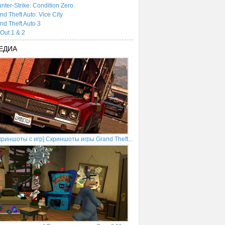
nter-Strike: Condition Zero
nd Theft Auto: Vice City
nd Theft Auto 3
tOut 1 & 2
ЕДИА
криншоты с игр] Скриншоты игры Grand Theft...