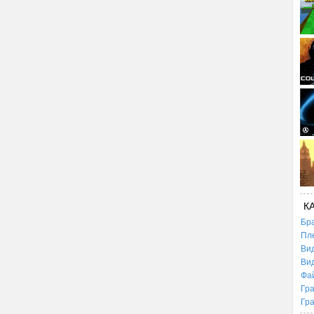
К
Бр
Пл
Ви
Ви
Фа
Гр
Гр