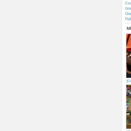
Cou
Gra
Gra
Fla
М
[С