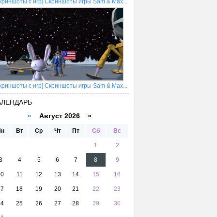
криншоты с игр] Скриншоты игры Sam & Max...
криншоты с игр] Скриншоты игры Sam & Max...
АЛЕНДАРЬ
«
Август 2026 »
Пн
Вт
Ср
Чт
Пт
Сб
Вс
1
2
3
4
5
6
7
8
9
10
11
12
13
14
15
16
17
18
19
20
21
22
23
24
25
26
27
28
29
30