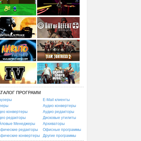
АТАЛОГ ПРОГРАММ
аузеры
E-Mail клиенты
ееры
Аудио конвертеры
део конвертеры
Аудио редакторы
део редакторы
Дисковые утилиты
йловые Менеджеры
Архиваторы
афические редакторы
Офисные программы
афические конвертеры
Другие программы