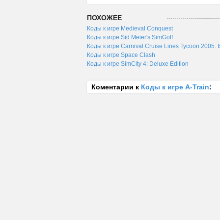
ПОХОЖЕЕ
Коды к игре Medieval Conquest
Коды к игре Sid Meier's SimGolf
Коды к игре Carnival Cruise Lines Tycoon 2005: 
Коды к игре Space Clash
Коды к игре SimCity 4: Deluxe Edition
Коментарии к
Коды к игре A-Train
: