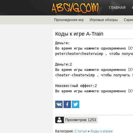
ГЛАВНАЯ
Прохождения игр
Игровые обзоры
Скри
Коды к игре A-Train
Деньги:

Во время игры нажмите одновременно [Ct
petercheatercheaterwimp , чтобы получи
Деньги:2

Во время игры нажмите одновременно [Ct
cheater-cheaterwimp , чтобы получить $
Неизвестный еффект:2

Во время игры нажмите одновременно [C
Просмотров: 1253
Категория:
Статьи
»
Коды к играм