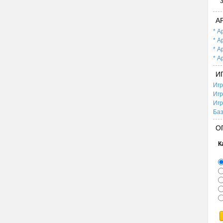
А
* А
* А
* А
* А
И
Игр
Игр
Игр
Баз
О
К