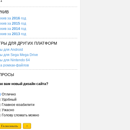
31
РХИВ
рхив за
2016
год
рхив за
2015
год
рхив за
2014
год
рхив за
2013
год
ГРЫ ДЛЯ ДРУГИХ ПЛАТФОРМ
ы для Android
ы для Sega Mega Drive
ы для Nintendo 64
а ромхак-файлов
ПРОСЫ
ак вам новый дизайн сайта?
Отлично
Удобный
Главное юзабилити
Ужасно
Голову сломать можно
Голосовать
+