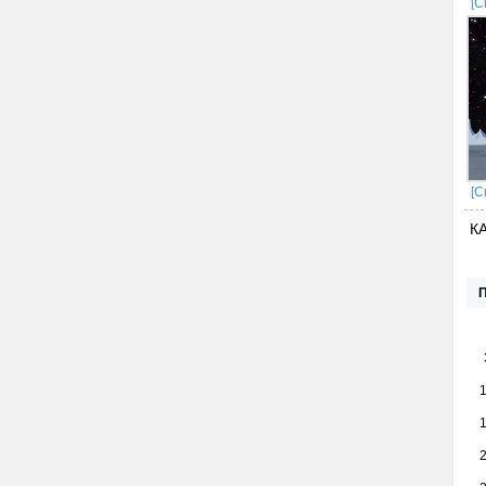
[С
[С
К