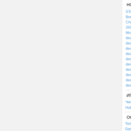
Н
GTA
Bor
Che
35h
Mox
dea
dea
dea
dea
dea
dea
dea
dea
dea
dea
И
Чи
Hal
О
Tom
Gar