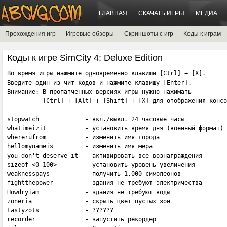
ГЛАВНАЯ
СКАЧАТЬ ИГРЫ
МЕДИА
Прохождения игр
Игровые обзоры
Скриншоты с игр
Коды к играм
Коды к игре SimCity 4: Deluxe Edition
Во время игры нажмите одновременно клавиши [Ctrl] + [X].

Введите один из чит кодов и нажмите клавишу [Enter].

Внимание: В пропатченных версиях игры нужно нажимать 

          [Ctrl] + [Alt] + [Shift] + [X] для отображения консо
stopwatch             - вкл./выкл. 24 часовые часы

whatimeizit           - установить время дня (военный формат)

whererufrom           - изменить имя города

hellomynameis         - изменить имя мера

you don't deserve it  - активировать все вознаграждения

sizeof <0-100>        - установить уровень увеличения

weaknesspays          - получить 1,000 симолеонов

fightthepower         - здания не требуют электричества

Howdryiam             - здания не требуют воды

zoneria               - скрыть цвет пустых зон

tastyzots             - ??????

recorder              - запустить рекордер
