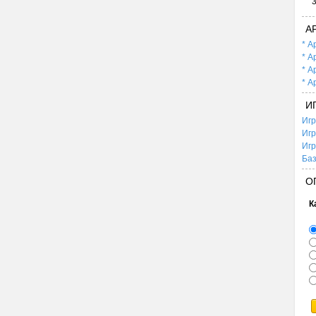
А
* А
* А
* А
* А
И
Игр
Игр
Игр
Баз
О
К