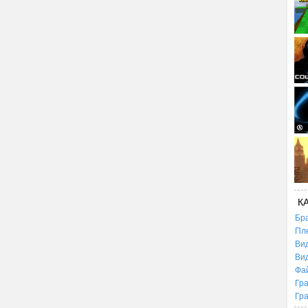
К
Бр
Пл
Ви
Ви
Фа
Гр
Гр