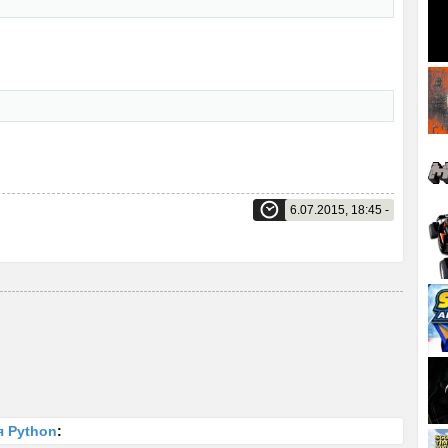
6.07.2015, 18:45 -
я Python
: