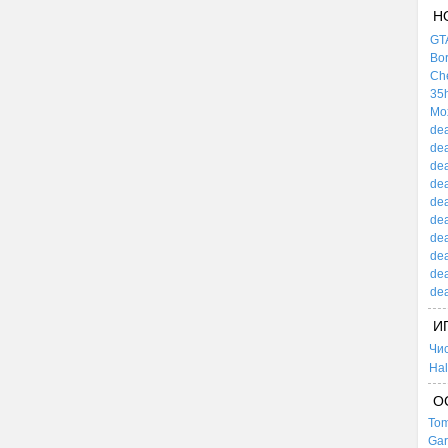
Н
GTA
Bor
Che
35h
Mox
dea
dea
dea
dea
dea
dea
dea
dea
dea
dea
И
Чи
Hal
О
Tom
Gar