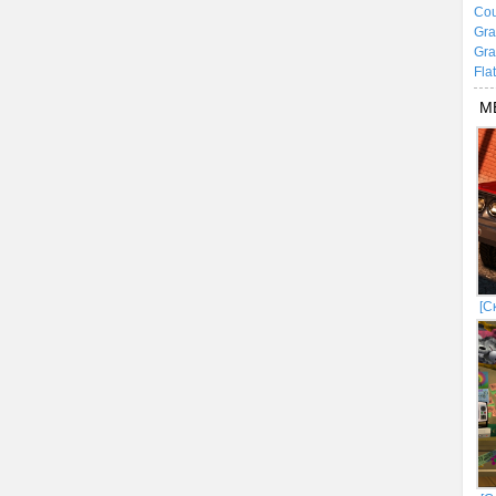
Cou
Gra
Gra
Fla
М
[С