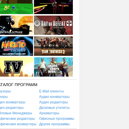
АТАЛОГ ПРОГРАММ
аузеры
E-Mail клиенты
ееры
Аудио конвертеры
део конвертеры
Аудио редакторы
део редакторы
Дисковые утилиты
йловые Менеджеры
Архиваторы
афические редакторы
Офисные программы
афические конвертеры
Другие программы