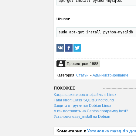
apt-get install python-mysqldb
Ubuntu:
sudo apt-get install python-mysqldb
Просмотров: 1988
Категория:
Статьи
»
Администрирование
ПОХОЖЕЕ
Как разархивировать файлы в Linux
Fatal error: Class 'SQLite3' not found
Защита от руткитов Debian Linux
А как поставить на Centos программу host?
Установка easy_install на Debian
Коментарии к
Установка mysqldb дл