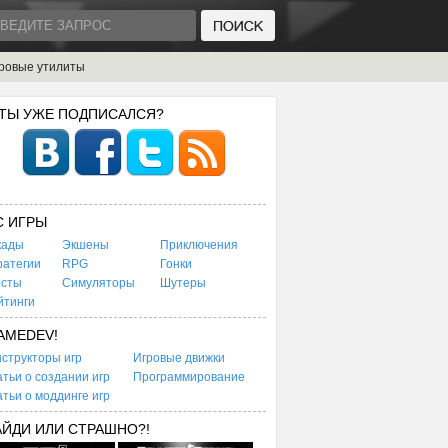
ровые утилиты
 ТЫ УЖЕ ПОДПИСАЛСЯ?
C ИГРЫ
кады
Экшены
Приключения
ратегии
RPG
Гонки
есты
Симуляторы
Шутеры
йтинги
AMEDEV!
структоры игр
Игровые движки
тьи о создании игр
Программирование
тьи о моддинге игр
АЙДИ ИЛИ СТРАШНО?!