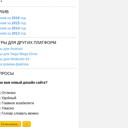
31
РХИВ
рхив за
2016
год
рхив за
2015
год
рхив за
2014
год
рхив за
2013
год
ГРЫ ДЛЯ ДРУГИХ ПЛАТФОРМ
ы для Android
ы для Sega Mega Drive
ы для Nintendo 64
а ромхак-файлов
ПРОСЫ
ак вам новый дизайн сайта?
Отлично
Удобный
Главное юзабилити
Ужасно
Голову сломать можно
Голосовать
+