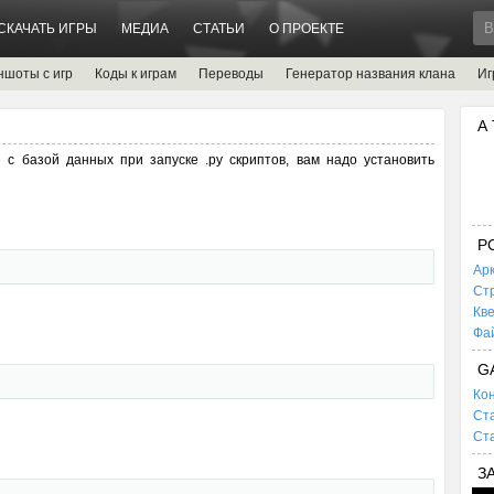
СКАЧАТЬ ИГРЫ
МЕДИА
СТАТЬИ
О ПРОЕКТЕ
ншоты с игр
Коды к играм
Переводы
Генератор названия клана
Иг
А
 с базой данных при запуске .py скриптов, вам надо установить
P
Ар
Ст
Кв
Фа
G
Кон
Ста
Ста
З