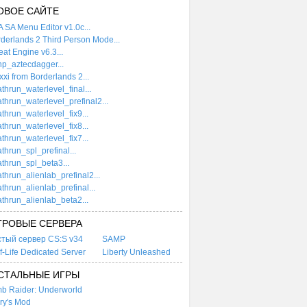
ОВОЕ САЙТЕ
 SA Menu Editor v1.0c...
derlands 2 Third Person Mode...
at Engine v6.3...
p_aztecdagger...
xi from Borderlands 2...
thrun_waterlevel_final...
thrun_waterlevel_prefinal2...
thrun_waterlevel_fix9...
thrun_waterlevel_fix8...
thrun_waterlevel_fix7...
thrun_spl_prefinal...
thrun_spl_beta3...
thrun_alienlab_prefinal2...
thrun_alienlab_prefinal...
thrun_alienlab_beta2...
ГРОВЫЕ СЕРВЕРА
стый сервер CS:S v34
SAMP
f-Life Dedicated Server
Liberty Unleashed
СТАЛЬНЫЕ ИГРЫ
b Raider: Underworld
ry's Mod