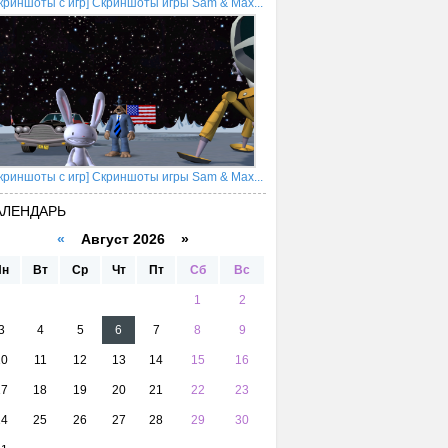
криншоты с игр] Скриншоты игры Sam & Max...
криншоты с игр] Скриншоты игры Sam & Max...
АЛЕНДАРЬ
«
Август 2026 »
Пн
Вт
Ср
Чт
Пт
Сб
Вс
1
2
3
4
5
6
7
8
9
10
11
12
13
14
15
16
17
18
19
20
21
22
23
24
25
26
27
28
29
30