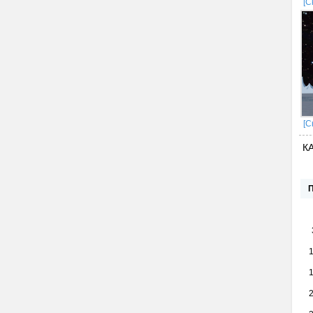
[С
[С
К