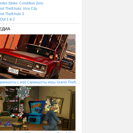
nter-Strike: Condition Zero
nd Theft Auto: Vice City
nd Theft Auto 3
tOut 1 & 2
ЕДИА
криншоты с игр] Скриншоты игры Grand Theft...