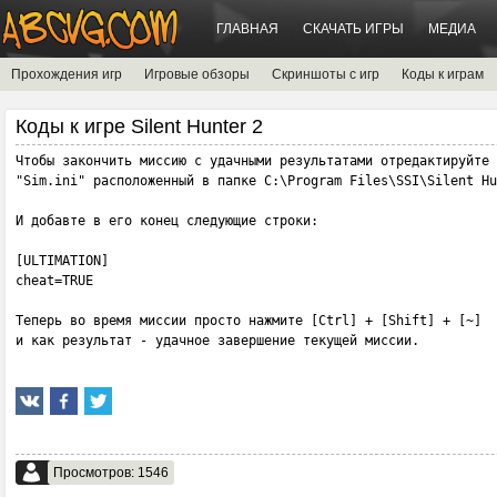
ГЛАВНАЯ
СКАЧАТЬ ИГРЫ
МЕДИА
Прохождения игр
Игровые обзоры
Скриншоты с игр
Коды к играм
Коды к игре Silent Hunter 2
Чтобы закончить миссию с удачными результатами отредактируйте 
"Sim.ini" расположенный в папке C:\Program Files\SSI\Silent Hu
И добавте в его конец следующие строки:

[ULTIMATION]

cheat=TRUE

Теперь во время миссии просто нажмите [Ctrl] + [Shift] + [~]

и как результат - удачное завершение текущей миссии.
Просмотров: 1546