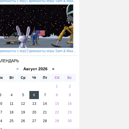
криншоты с игр] Скриншоты игры Sam & Max...
криншоты с игр] Скриншоты игры Sam & Max...
АЛЕНДАРЬ
«
Август 2026 »
Пн
Вт
Ср
Чт
Пт
Сб
Вс
1
2
3
4
5
6
7
8
9
10
11
12
13
14
15
16
17
18
19
20
21
22
23
24
25
26
27
28
29
30