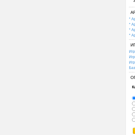
А
* А
* А
* А
* А
И
Игр
Игр
Игр
Баз
О
К