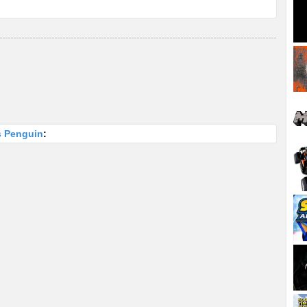
s Penguin
: