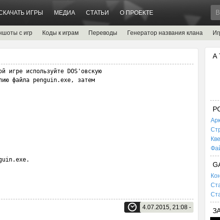
СКАЧАТЬ ИГРЫ
МЕДИА
СТАТЬИ
О ПРОЕКТЕ
ншоты с игр
Коды к играм
Переводы
Генератор названия клана
Иг
n
А
ой игре используйте DOS'овскую 

пию файла penguin.exe, затем 

P
Ар
Ст
Кв
Фа
guin.exe.
G
Кон
Ста
Ста
4.07.2015, 21:08 -
З