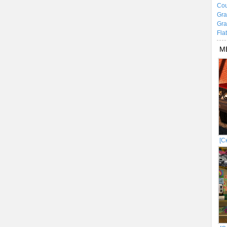
Cou
Gra
Gra
Fla
М
[С