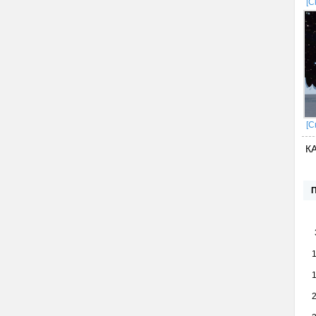
[С
[С
К