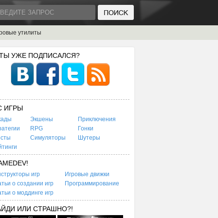
ровые утилиты
 ТЫ УЖЕ ПОДПИСАЛСЯ?
C ИГРЫ
кады
Экшены
Приключения
ратегии
RPG
Гонки
есты
Симуляторы
Шутеры
йтинги
AMEDEV!
структоры игр
Игровые движки
тьи о создании игр
Программирование
тьи о моддинге игр
АЙДИ ИЛИ СТРАШНО?!