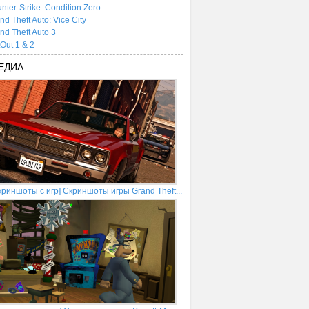
nter-Strike: Condition Zero
nd Theft Auto: Vice City
nd Theft Auto 3
tOut 1 & 2
ЕДИА
криншоты с игр] Скриншоты игры Grand Theft...