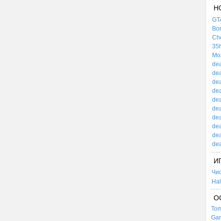
Н
GTA
Bor
Che
35h
Mox
dea
dea
dea
dea
dea
dea
dea
dea
dea
dea
И
Чи
Hal
О
Tom
Gar