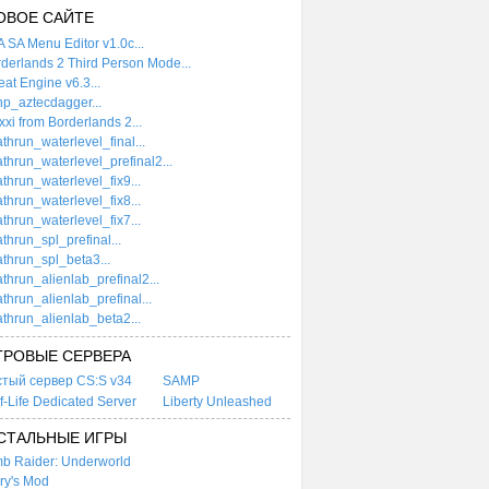
ОВОЕ САЙТЕ
 SA Menu Editor v1.0c...
derlands 2 Third Person Mode...
at Engine v6.3...
p_aztecdagger...
xi from Borderlands 2...
thrun_waterlevel_final...
thrun_waterlevel_prefinal2...
thrun_waterlevel_fix9...
thrun_waterlevel_fix8...
thrun_waterlevel_fix7...
thrun_spl_prefinal...
thrun_spl_beta3...
thrun_alienlab_prefinal2...
thrun_alienlab_prefinal...
thrun_alienlab_beta2...
ГРОВЫЕ СЕРВЕРА
стый сервер CS:S v34
SAMP
f-Life Dedicated Server
Liberty Unleashed
СТАЛЬНЫЕ ИГРЫ
b Raider: Underworld
ry's Mod