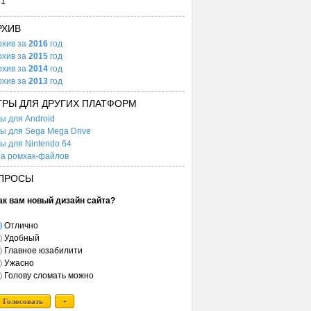
31
РХИВ
рхив за
2016
год
рхив за
2015
год
рхив за
2014
год
рхив за
2013
год
ГРЫ ДЛЯ ДРУГИХ ПЛАТФОРМ
ы для Android
ы для Sega Mega Drive
ы для Nintendo 64
а ромхак-файлов
ПРОСЫ
ак вам новый дизайн сайта?
Отлично
Удобный
Главное юзабилити
Ужасно
Голову сломать можно
Голосовать
+