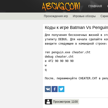
ГЛАВНАЯ
Прохождения игр
Игровые обзоры
Скри
Коды к игре Batman Vs Pengui
Для получения бесконечных жизней в эт
утилиту DEBUG. Для начала сделайте ко
введите следующее в командной строке:

ren penguin.exe cheater.cht

debug cheater.cht

e 4f2 90 90 90 90

w

q

После, переименуйте CHEATER.CHT в pen
Просмотров: 1100