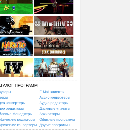
АТАЛОГ ПРОГРАММ
аузеры
E-Mail клиенты
ееры
Аудио конвертеры
део конвертеры
Аудио редакторы
део редакторы
Дисковые утилиты
йловые Менеджеры
Архиваторы
афические редакторы
Офисные программы
афические конвертеры
Другие программы