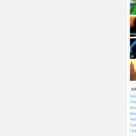
К
Бр
Пл
Ви
Ви
Фа
Гр
Гр